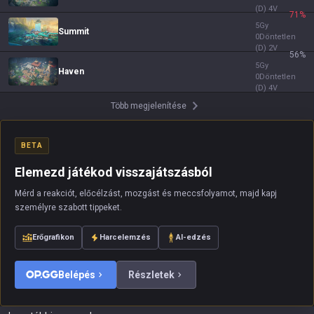
(D)
4
V
71
%
5
Gy
Summit
0
Döntetlen
(D)
2
V
56
%
5
Gy
Haven
0
Döntetlen
(D)
4
V
Több megjelenítése
BETA
Elemezd játékod visszajátszásból
Mérd a reakciót, előcélzást, mozgást és meccsfolyamot, majd kapj
személyre szabott tippeket.
Erőgrafikon
Harcelemzés
AI-edzés
Belépés
Részletek