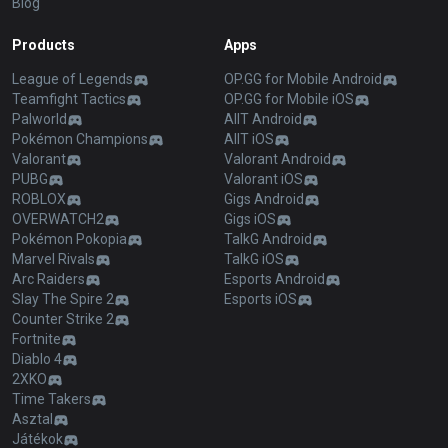
Blog
Products
Apps
League of Legends
OP.GG for Mobile Android
Teamfight Tactics
OP.GG for Mobile iOS
Palworld
AllT Android
Pokémon Champions
AllT iOS
Valorant
Valorant Android
PUBG
Valorant iOS
ROBLOX
Gigs Android
OVERWATCH2
Gigs iOS
Pokémon Pokopia
TalkG Android
Marvel Rivals
TalkG iOS
Arc Raiders
Esports Android
Slay The Spire 2
Esports iOS
Counter Strike 2
Fortnite
Diablo 4
2XKO
Time Takers
Asztal
Játékok