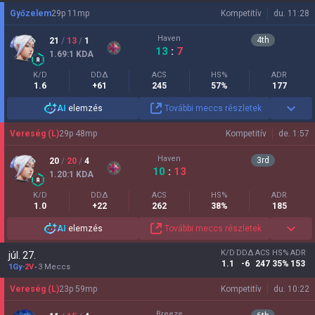
Győzelem
29
p
11
mp
Kompetitív
du. 11:28
Haven
4
th
21
/
13
/
1
13
:
7
1.69
:1
KDA
K/D
DDΔ
ACS
HS%
ADR
1.6
+61
245
57%
177
AI
elemzés
További meccs részletek
Vereség (L)
29
p
48
mp
Kompetitív
de. 1:57
Haven
3
rd
20
/
20
/
4
10
:
13
1.20
:1
KDA
K/D
DDΔ
ACS
HS%
ADR
1.0
+22
262
38%
185
AI
elemzés
További meccs részletek
K/D
DDΔ
ACS
HS%
ADR
júl. 27.
1.1
-6
247
35%
153
1Gy
-
2V
3 Meccs
Vereség (L)
23
p
59
mp
Kompetitív
du. 10:22
Breeze