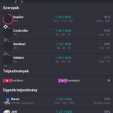
Szerepek
Duelist
1.24
:1
KDA
41
%
83
%
819
/
774
/
142
20
Gy
/
29
V
Controller
1.46
:1
KDA
50
%
7
%
70
/
68
/
29
2
Gy
/
2
V
Sentinel
1.10
:1
KDA
33
%
5
%
38
/
42
/
8
1
Gy
/
2
V
Initiator
1.35
:1
KDA
67
%
5
%
36
/
34
/
10
2
Gy
/
1
V
Teljesítmények
Duelláns
Fejvadász
III
Ügynök teljesítmény
Neon
1.23
:1
KDA
32
%
233
Átl. pontszám
574
/
554
/
109
34
Meccsek
Jett
1.27
:1
KDA
58
%