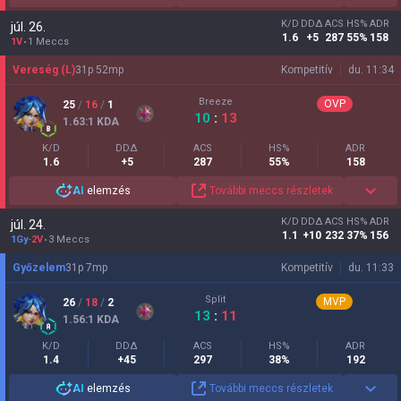
K/D
DDΔ
ACS
HS%
ADR
júl. 26.
1.6
+5
287
55%
158
1V
1 Meccs
Vereség (L)
31
p
52
mp
Kompetitív
du. 11:34
Breeze
OVP
25
/
16
/
1
10
:
13
1.63
:1
KDA
K/D
DDΔ
ACS
HS%
ADR
1.6
+5
287
55%
158
AI
elemzés
További meccs részletek
K/D
DDΔ
ACS
HS%
ADR
júl. 24.
1.1
+10
232
37%
156
1Gy
-
2V
3 Meccs
Győzelem
31
p
7
mp
Kompetitív
du. 11:33
Split
MVP
26
/
18
/
2
13
:
11
1.56
:1
KDA
K/D
DDΔ
ACS
HS%
ADR
1.4
+45
297
38%
192
AI
elemzés
További meccs részletek