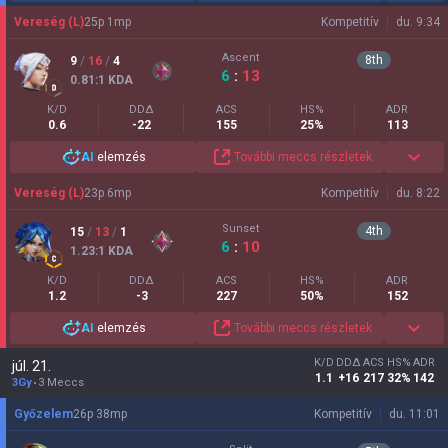
Vereség (L)
25
p
1
mp
Kompetitív
du. 9:34
Ascent
8
th
9
/
16
/
4
6
:
13
0.81
:1
KDA
K/D
DDΔ
ACS
HS%
ADR
0.6
-22
155
25%
113
AI
elemzés
További meccs részletek
Vereség (L)
23
p
6
mp
Kompetitív
du. 8:22
Sunset
4
th
15
/
13
/
1
6
:
10
1.23
:1
KDA
K/D
DDΔ
ACS
HS%
ADR
1.2
-3
227
50%
152
AI
elemzés
További meccs részletek
K/D
DDΔ
ACS
HS%
ADR
júl. 21.
1.1
+16
217
32%
142
3Gy
3 Meccs
Győzelem
26
p
38
mp
Kompetitív
du. 11:01