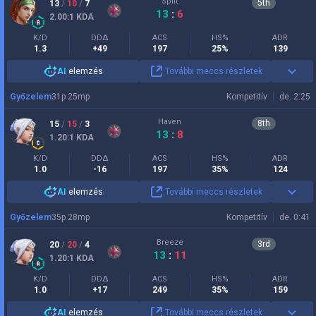
Split
5
th
13
/
10
/
7
13
:
6
2.00
:1
KDA
K/D
DDΔ
ACS
HS%
ADR
1.3
+49
197
25%
139
AI
elemzés
További meccs részletek
Győzelem
31
p
25
mp
Kompetitív
de. 2:25
Haven
8
th
15
/
15
/
3
13
:
8
1.20
:1
KDA
K/D
DDΔ
ACS
HS%
ADR
1.0
-16
197
35%
124
AI
elemzés
További meccs részletek
Győzelem
35
p
28
mp
Kompetitív
de. 0:41
Breeze
3
rd
20
/
20
/
4
13
:
11
1.20
:1
KDA
K/D
DDΔ
ACS
HS%
ADR
1.0
+17
249
35%
159
AI
elemzés
További meccs részletek