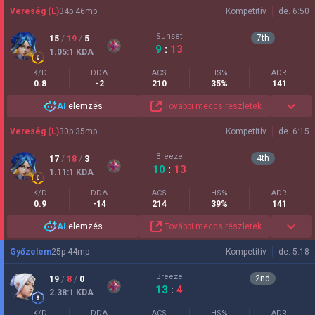
Vereség (L)
34
p
46
mp
Kompetitív
de. 6:50
Sunset
7
th
15
/
19
/
5
9
:
13
1.05
:1
KDA
K/D
DDΔ
ACS
HS%
ADR
0.8
-2
210
35%
141
AI
elemzés
További meccs részletek
Vereség (L)
30
p
35
mp
Kompetitív
de. 6:15
Breeze
4
th
17
/
18
/
3
10
:
13
1.11
:1
KDA
K/D
DDΔ
ACS
HS%
ADR
0.9
-14
214
39%
141
AI
elemzés
További meccs részletek
Győzelem
25
p
44
mp
Kompetitív
de. 5:18
Breeze
2
nd
19
/
8
/
0
13
:
4
2.38
:1
KDA
K/D
DDΔ
ACS
HS%
ADR