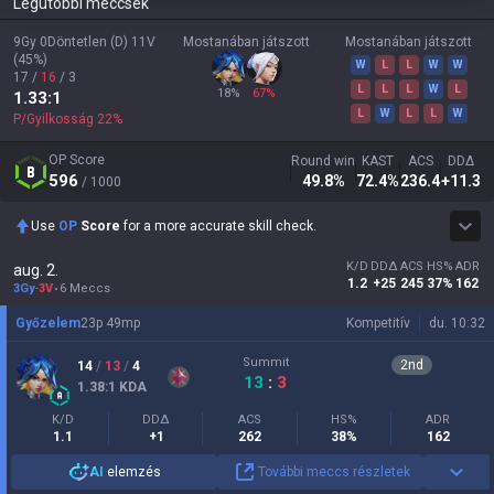
Legutóbbi meccsek
9Gy
0Döntetlen (D)
11V
Mostanában játszott
Mostanában játszott
(
45
%)
W
L
L
W
W
17
/
16
/
3
L
L
L
W
L
18
%
67
%
1.33
:1
L
W
L
L
W
P/Gyilkosság
22
%
OP Score
Round win
KAST
ACS
DDΔ
596
49.8
%
72.4
%
236.4
+11.3
/ 1000
Use
OP
Score
for a more accurate skill check.
K/D
DDΔ
ACS
HS%
ADR
aug. 2.
1.2
+25
245
37%
162
3Gy
-
3V
6 Meccs
Győzelem
23
p
49
mp
Kompetitív
du. 10:32
Summit
2
nd
14
/
13
/
4
13
:
3
1.38
:1
KDA
K/D
DDΔ
ACS
HS%
ADR
1.1
+1
262
38%
162
AI
elemzés
További meccs részletek