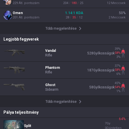
229
Átl. pontszám
204
/
180
/
25
12
Meccsek
Omen
1.14
:1
KDA
50
%
201
Átl. pontszám
28
/
35
/
12
2
Meccsek
Több megjelenítése
Legjobb fegyverek
39
%
Vandal
58
%
528
Gyilkosságok
Rifle
3
%
37
%
Phantom
58
%
187
Gyilkosságok
Rifle
6
%
45
%
Ghost
54
%
58
Gyilkosságok
Sidearm
1
%
Több megjelenítése
Pálya teljesítmény
64
%
7
Gy
Split
0
Döntetlen