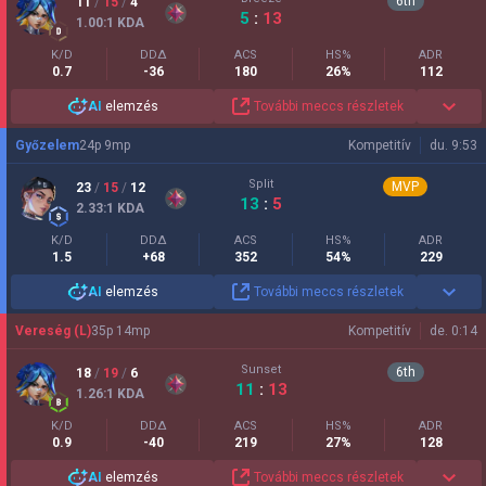
6
th
11
/
15
/
4
5
:
13
1.00
:1
KDA
K/D
DDΔ
ACS
HS%
ADR
0.7
-36
180
26%
112
AI
elemzés
További meccs részletek
Győzelem
24
p
9
mp
Kompetitív
du. 9:53
Split
MVP
23
/
15
/
12
13
:
5
2.33
:1
KDA
K/D
DDΔ
ACS
HS%
ADR
1.5
+68
352
54%
229
AI
elemzés
További meccs részletek
Vereség (L)
35
p
14
mp
Kompetitív
de. 0:14
Sunset
6
th
18
/
19
/
6
11
:
13
1.26
:1
KDA
K/D
DDΔ
ACS
HS%
ADR
0.9
-40
219
27%
128
AI
elemzés
További meccs részletek