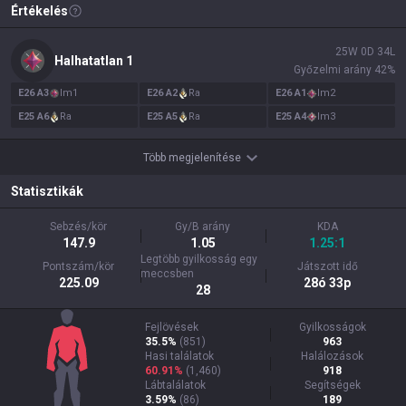
Értékelés
25
W
0
D
34
L
Halhatatlan
1
Győzelmi arány
42
%
E
26
A
3
Im
1
E
26
A
2
Ra
E
26
A
1
Im
2
E
25
A
6
Ra
E
25
A
5
Ra
E
25
A
4
Im
3
Több megjelenítése
Statisztikák
Sebzés/kör
Gy/B arány
KDA
147.9
1.05
1.25:1
Legtöbb gyilkosság egy
Pontszám/kör
Játszott idő
meccsben
225.09
28ó 33p
28
Fejlövések
Gyilkosságok
35.5%
(
851
)
963
Hasi találatok
Halálozások
60.91%
(
1,460
)
918
Lábtalálatok
Segítségek
3.59%
(
86
)
189