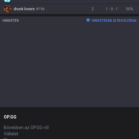
drunk lovers
#
196
2
1
-
0
-
1
50
%
HIRDETÉS
HIRDETÉSEK ELTÁVOLÍTÁSA
OP.GG
Bővebben az OP.GG-ről
Vállalat