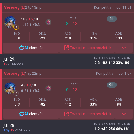
Vereség (L)
29
p
13
mp
Kompetitív
du. 11:31
Lotus
4
th
15
/
16
/
3
8
:
13
1.13
:1
KDA
K/D
DDΔ
ACS
HS%
ADR
0.9
-21
210
31%
133
AI
elemzés
További meccs részletek
K/D
DDΔ
ACS
HS%
ADR
júl. 29.
0.3
-82
112
33%
84
1V
1 Meccs
Vereség (L)
15
p
22
mp
Kompetitív
de. 1:07
Sunset
9
th
4
/
13
/
0
0
:
13
0.31
:1
KDA
K/D
DDΔ
ACS
HS%
ADR
0.3
-82
112
33%
84
AI
elemzés
További meccs részletek
K/D
DDΔ
ACS
HS%
ADR
júl. 28.
1.2
+40
254
46%
181
1Gy
-
1V
2 Meccs