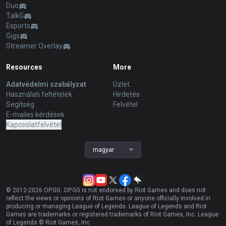
Duo
TalkG
Esports
Gigs
Streamer Overlay
Resources
More
Adatvédelmi szabályzat
Üzlet
Használati feltételek
Hirdetés
Segítség
Felvétel
E-mailes kérdések
Kapcsolatfelvétel
magyar
© 2012-
2026
OP.GG. OP.GG is not endorsed by Riot Games and does not
reflect the views or opinions of Riot Games or anyone officially involved in
producing or managing League of Legends. League of Legends and Riot
Games are trademarks or registered trademarks of Riot Games, Inc. League
of Legends © Riot Games, Inc.