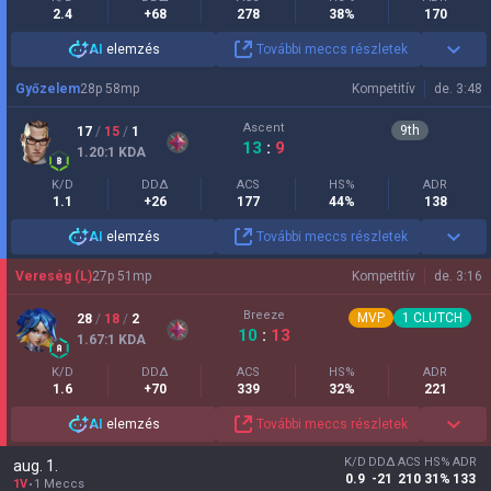
2.4
+68
278
38%
170
AI
elemzés
További meccs részletek
Győzelem
28
p
58
mp
Kompetitív
de. 3:48
Ascent
9
th
17
/
15
/
1
13
:
9
1.20
:1
KDA
K/D
DDΔ
ACS
HS%
ADR
1.1
+26
177
44%
138
AI
elemzés
További meccs részletek
Vereség (L)
27
p
51
mp
Kompetitív
de. 3:16
Breeze
MVP
1
CLUTCH
28
/
18
/
2
10
:
13
1.67
:1
KDA
K/D
DDΔ
ACS
HS%
ADR
1.6
+70
339
32%
221
AI
elemzés
További meccs részletek
K/D
DDΔ
ACS
HS%
ADR
aug. 1.
0.9
-21
210
31%
133
1V
1 Meccs