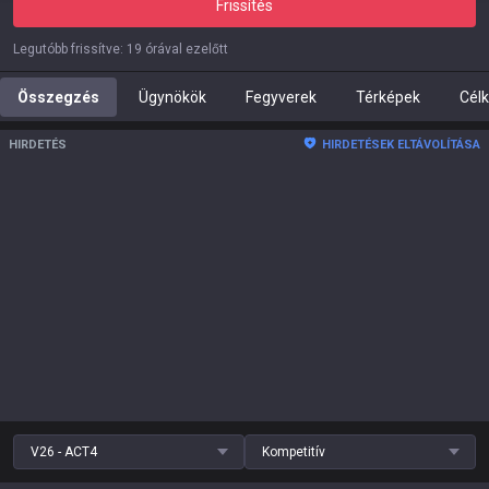
Frissítés
Legutóbb frissítve
:
19 órával ezelőtt
Összegzés
Ügynökök
Fegyverek
Térképek
Cél
HIRDETÉS
HIRDETÉSEK ELTÁVOLÍTÁSA
V26 - ACT4
Kompetitív