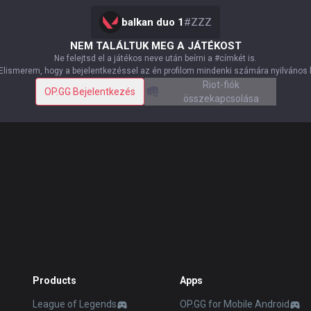
balkan duo 1
#
ZZZ
NEM TALÁLTUK MEG A JÁTÉKOST
Ne felejtsd el a játékos neve után beírni a #címkét is.
Elismerem, hogy a bejelentkezéssel az én profilom mindenki számára nyilvános 
Riot-fiók
OP.GG Bejelentkezés
összekapcsolása
Products
Apps
League of Legends
OP.GG for Mobile Android