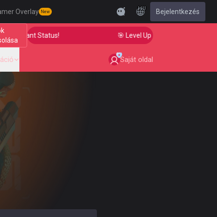
HU
amer Overlay
Bejelentkezés
New
ók
o Radiant Status!
🎯 Level Up Your Aim to Radiant Sta
solása
áció
Saját oldal