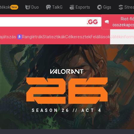
tékok
Duo
TalkG
Esports
Gigs
Stre
New
Riot-fi
🎯 Level Up Your Aim t
összekapc
ajátszás
Ranglétrák
Statisztikák
Célkeresztek
Felállások
Játékinform
β
SEASON 26 // ACT 4