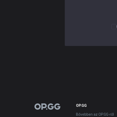
OP.GG
OP.GG
Bővebben az OP.GG-ről