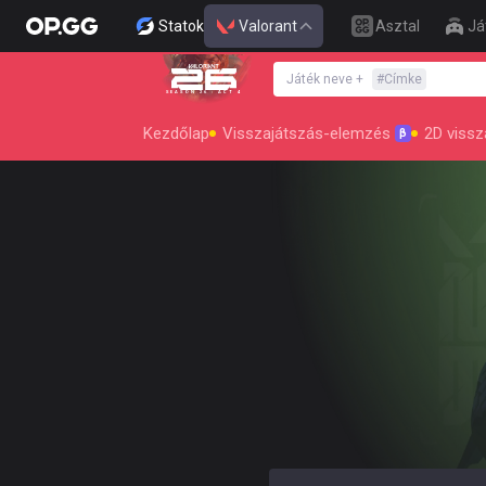
Statok
Valorant
Asztal
Já
Játék neve
+
#
Címke
SEASON 26 : ACT 4
Kezdőlap
Visszajátszás-elemzés
2D vissz
β