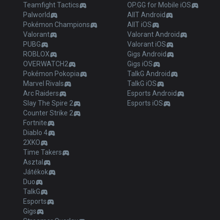
Teamfight Tactics
OP.GG for Mobile iOS
Palworld
AllT Android
Pokémon Champions
AllT iOS
Valorant
Valorant Android
PUBG
Valorant iOS
ROBLOX
Gigs Android
OVERWATCH2
Gigs iOS
Pokémon Pokopia
TalkG Android
Marvel Rivals
TalkG iOS
Arc Raiders
Esports Android
Slay The Spire 2
Esports iOS
Counter Strike 2
Fortnite
Diablo 4
2XKO
Time Takers
Asztal
Játékok
Duo
TalkG
Esports
Gigs