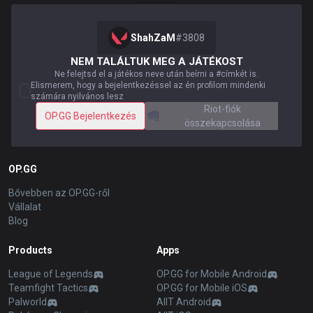
ShahZaM
#
3808
NEM TALÁLTUK MEG A JÁTÉKOST
Ne felejtsd el a játékos neve után beírni a #címkét is.
Elismerem, hogy a bejelentkezéssel az én profilom mindenki
számára nyilvános lesz
Riot-fiók
OP.GG Bejelentkezés
összekapcsolása
OP.GG
Bővebben az OP.GG-ről
Vállalat
Blog
Products
Apps
League of Legends
OP.GG for Mobile Android
Teamfight Tactics
OP.GG for Mobile iOS
Palworld
AllT Android