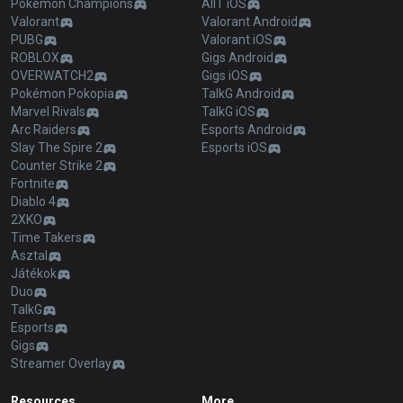
Pokémon Champions
AllT iOS
Valorant
Valorant Android
PUBG
Valorant iOS
ROBLOX
Gigs Android
OVERWATCH2
Gigs iOS
Pokémon Pokopia
TalkG Android
Marvel Rivals
TalkG iOS
Arc Raiders
Esports Android
Slay The Spire 2
Esports iOS
Counter Strike 2
Fortnite
Diablo 4
2XKO
Time Takers
Asztal
Játékok
Duo
TalkG
Esports
Gigs
Streamer Overlay
Resources
More