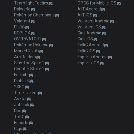
Teamfight Tactics
OP.GG for Mobile iOS
Palworld
AllT Android
Pokémon Champions
AllT iOS
Valorant
Valorant Android
PUBG
Valorant iOS
ROBLOX
Gigs Android
OVERWATCH2
Gigs iOS
Pokémon Pokopia
TalkG Android
Marvel Rivals
TalkG iOS
Arc Raiders
Esports Android
Slay The Spire 2
Esports iOS
Counter Strike 2
Fortnite
Diablo 4
2XKO
Time Takers
Asztal
Játékok
Duo
TalkG
Esports
Gigs