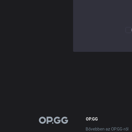
OP.GG
OP.GG
Bővebben az OP.GG-ről