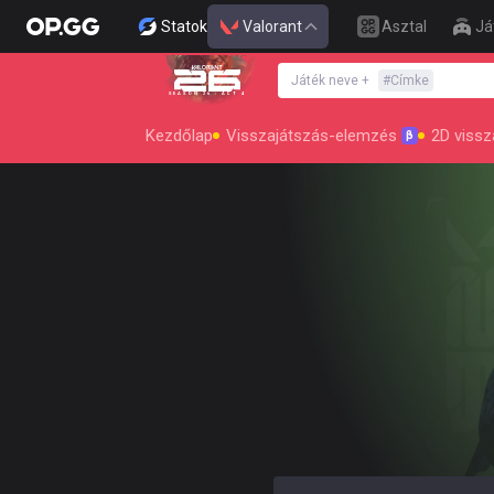
Statok
Valorant
Asztal
Já
Játék neve
+
#
Címke
SEASON 26 : ACT 4
Kezdőlap
Visszajátszás-elemzés
2D vissz
β