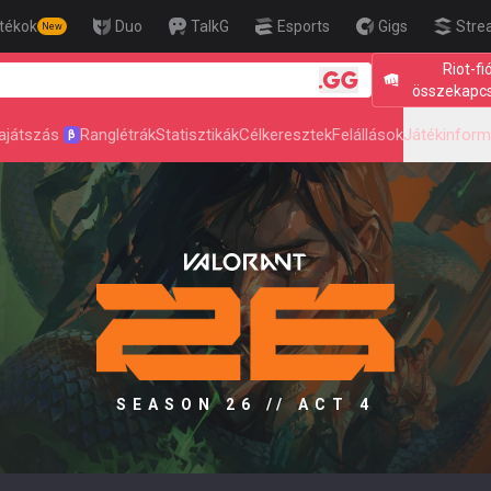
tékok
Duo
TalkG
Esports
Gigs
Stre
New
Riot-fi
🎯 Level Up You
összekapc
ajátszás
Ranglétrák
Statisztikák
Célkeresztek
Felállások
Játékinform
β
SEASON 26 // ACT 4