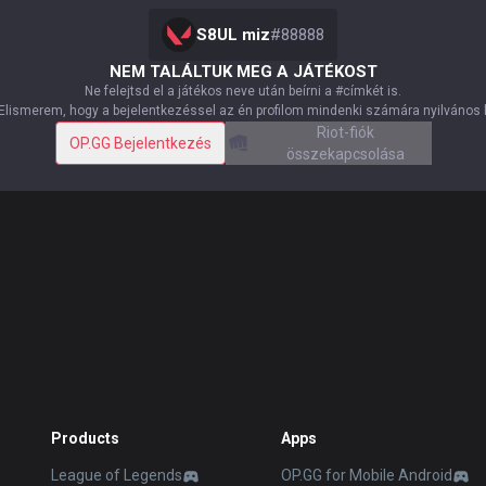
S8UL miz
#
88888
NEM TALÁLTUK MEG A JÁTÉKOST
Ne felejtsd el a játékos neve után beírni a #címkét is.
Elismerem, hogy a bejelentkezéssel az én profilom mindenki számára nyilvános 
Riot-fiók
OP.GG Bejelentkezés
összekapcsolása
Products
Apps
League of Legends
OP.GG for Mobile Android