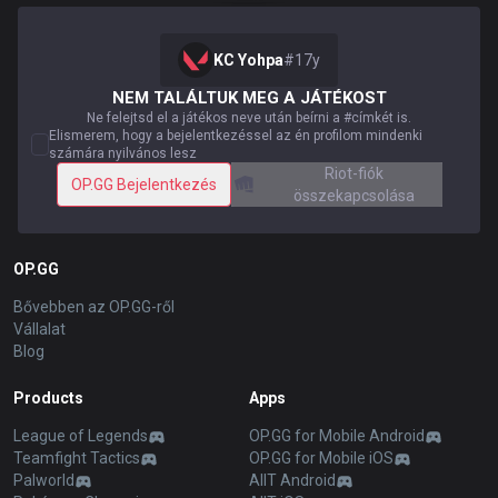
KC Yohpa
#
17y
NEM TALÁLTUK MEG A JÁTÉKOST
Ne felejtsd el a játékos neve után beírni a #címkét is.
Elismerem, hogy a bejelentkezéssel az én profilom mindenki
számára nyilvános lesz
Riot-fiók
OP.GG Bejelentkezés
összekapcsolása
OP.GG
Bővebben az OP.GG-ről
Vállalat
Blog
Products
Apps
League of Legends
OP.GG for Mobile Android
Teamfight Tactics
OP.GG for Mobile iOS
Palworld
AllT Android