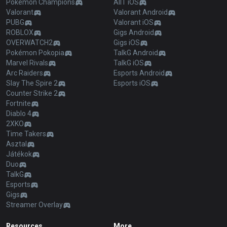
Pokémon Champions
AllT iOS
Valorant
Valorant Android
PUBG
Valorant iOS
ROBLOX
Gigs Android
OVERWATCH2
Gigs iOS
Pokémon Pokopia
TalkG Android
Marvel Rivals
TalkG iOS
Arc Raiders
Esports Android
Slay The Spire 2
Esports iOS
Counter Strike 2
Fortnite
Diablo 4
2XKO
Time Takers
Asztal
Játékok
Duo
TalkG
Esports
Gigs
Streamer Overlay
Resources
More