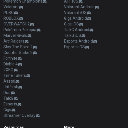
Pokémon Champions
AllT iOS
Valorant
Valorant Android
PUBG
Valorant iOS
ROBLOX
Gigs Android
OVERWATCH2
Gigs iOS
Pokémon Pokopia
TalkG Android
Marvel Rivals
TalkG iOS
Arc Raiders
Esports Android
Slay The Spire 2
Esports iOS
Counter Strike 2
Fortnite
Diablo 4
2XKO
Time Takers
Asztal
Játékok
Duo
TalkG
Esports
Gigs
Streamer Overlay
Resources
More