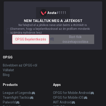
Asuta
#
1111
NEM TALÁLTUK MEG A JÁTÉKOST
Ne felejtsd el a játékos neve után beírni a #címkét is.
Elismerem, hogy a bejelentkezéssel az én profilom mindenki
számára nyilvános lesz
Riot-fiók
OP.GG Bejelentkezés
összekapcsolása
OP.GG
Bővebben az OP.GG-ről
Vállalat
Blog
Products
Apps
League of Legends
OP.GG for Mobile Android
Teamfight Tactics
OP.GG for Mobile iOS
Palworld
AllT Android