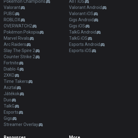
Pokémon Champions
AllT iOS
Valorant
Valorant Android
PUBG
Valorant iOS
ROBLOX
Gigs Android
OVERWATCH2
Gigs iOS
Pokémon Pokopia
TalkG Android
Marvel Rivals
TalkG iOS
Arc Raiders
Esports Android
Slay The Spire 2
Esports iOS
Counter Strike 2
Fortnite
Diablo 4
2XKO
Time Takers
Asztal
Játékok
Duo
TalkG
Esports
Gigs
Streamer Overlay
Resources
More