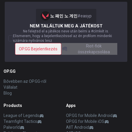
노 패인 노 게인
#
easyp
NEM TALÁLTUK MEG A JÁTÉKOST
Ne felejtsd el a játékos neve után beírni a #címkét is.
Elismerem, hogy a bejelentkezéssel az én profilom mindenki
számára nyilvános lesz
Riot-fiók
OP.GG Bejelentkezés
összekapcsolása
OP.GG
Bővebben az OP.GG-ről
Vállalat
Blog
Products
Apps
League of Legends
OP.GG for Mobile Android
Teamfight Tactics
OP.GG for Mobile iOS
Palworld
AllT Android