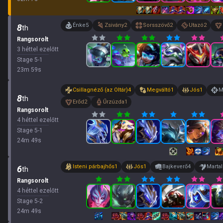
Énke
5
Zsivány
2
Sorsszövő
2
Utazó
2
8
th
Rangsorolt
3 héttel ezelőtt
Stage
5
-
1
23
m
59
s
Csillagnéző (az Oltár)
4
Megváltó
1
Jós
1
M
8
th
Erőd
2
Űrzúzda
1
Rangsorolt
4 héttel ezelőtt
Stage
5
-
1
24
m
49
s
Isteni párbajhős
1
Jós
1
Bajkeverő
4
Marta
6
th
Rangsorolt
4 héttel ezelőtt
Stage
5
-
2
24
m
49
s