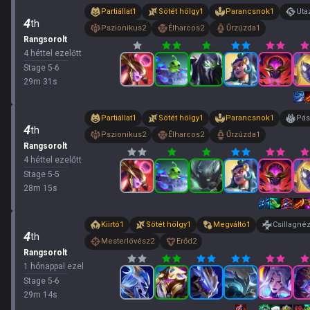
Partiállat
1
Sötét hölgy
1
Parancsnok
1
Uta
4
th
Pszionikus
2
Élharcos
2
Űrzúzda
1
Rangsorolt
4 héttel ezelőtt
Stage
5
-
6
29
m
31
s
Partiállat
1
Sötét hölgy
1
Parancsnok
1
Pás
4
th
Pszionikus
2
Élharcos
2
Űrzúzda
1
Rangsorolt
4 héttel ezelőtt
Stage
5
-
5
28
m
15
s
Kiirtó
1
Sötét hölgy
1
Megváltó
1
Csillagné
4
th
Mesterlövész
2
Erőd
2
Rangsorolt
1 hónappal ezelőtt
Stage
5
-
6
29
m
14
s