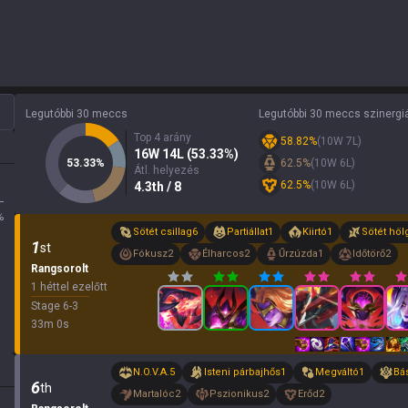
Legutóbbi 30 meccs
Legutóbbi 30 meccs szinergi
Top 4 arány
58.82
%
(
10
W
7
L)
16
W
14
L (
53.33
%)
53.33
%
62.5
%
(
10
W
6
L)
Átl. helyezés
62.5
%
(
10
W
6
L)
4.3
th
/ 8
L
%
Sötét csillag
6
Partiállat
1
Kiirtó
1
Sötét höl
1
st
Fókusz
2
Élharcos
2
Űrzúzda
1
Időtörő
2
Rangsorolt
1 héttel ezelőtt
Stage
6
-
3
33
m
0
s
N.O.V.A.
5
Isteni párbajhős
1
Megváltó
1
Bá
6
th
Martalóc
2
Pszionikus
2
Erőd
2