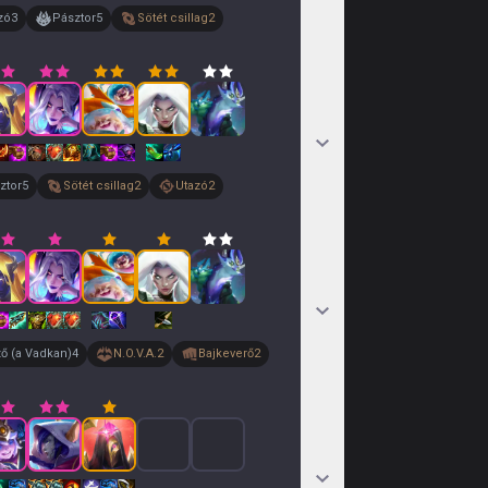
zó
3
Pásztor
5
Sötét csillag
2
ztor
5
Sötét csillag
2
Utazó
2
ző (a Vadkan)
4
N.O.V.A.
2
Bajkeverő
2