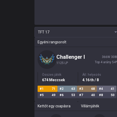
TFT
17
Egyéni rangsorolt
Challenger
I
366
W
308
Top 4 arány
54
1125 LP
Összes játék
Átl. helyezés
674
Meccsek
4.16
th
/ 8
#
1
71
#
2
63
#
3
68
#
4
41
#
5
49
#
6
53
#
7
40
#
8
50
Kettőt egy csapásra
Villámjáték