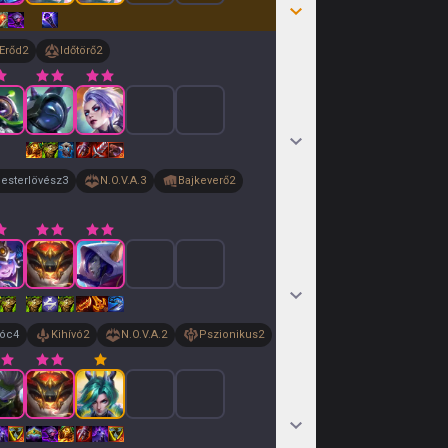
Erőd
2
Időtörő
2
esterlövész
3
N.O.V.A.
3
Bajkeverő
2
lóc
4
Kihívó
2
N.O.V.A.
2
Pszionikus
2