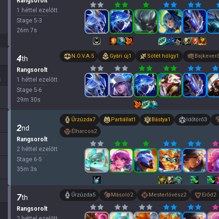
Rangsorolt
1 héttel ezelőtt
Stage
5
-
3
26
m
7
s
N.O.V.A.
5
Gyári új
1
Sötét hölgy
1
Bajkever
4
th
Rangsorolt
s
1 héttel ezelőtt
Stage
5
-
6
29
m
30
s
Űrzúzda
7
Partiállat
1
Bástya
1
Időtörő
3
2
nd
Élharcos
2
Rangsorolt
2 héttel ezelőtt
Stage
6
-
5
35
m
3
s
Űrzúzda
5
Másoló
2
Mesterlövész
2
Erőd
2
7
th
Rangsorolt
2 héttel ezelőtt