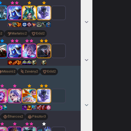
ő
2
Martalóc
2
Erőd
2
Másoló
2
Zsivány
2
Erőd
2
Élharcos
2
Pásztor
3