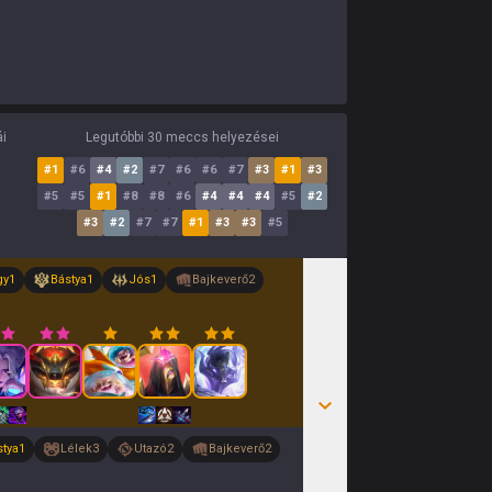
ái
Legutóbbi 30 meccs helyezései
#
1
#
6
#
4
#
2
#
7
#
6
#
6
#
7
#
3
#
1
#
3
#
5
#
5
#
1
#
8
#
8
#
6
#
4
#
4
#
4
#
5
#
2
#
3
#
2
#
7
#
7
#
1
#
3
#
3
#
5
gy
1
Bástya
1
Jós
1
Bajkeverő
2
stya
1
Lélek
3
Utazó
2
Bajkeverő
2