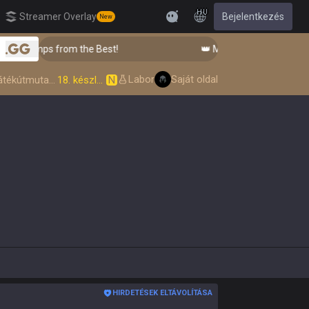
HU
Streamer Overlay
Bejelentkezés
New
Feedback
ps from the Best!
👑 Master Top-tier Comps from th
.gg
Labor
Saját oldal
Játékútmutató
18. készlet
N
HIRDETÉSEK ELTÁVOLÍTÁSA