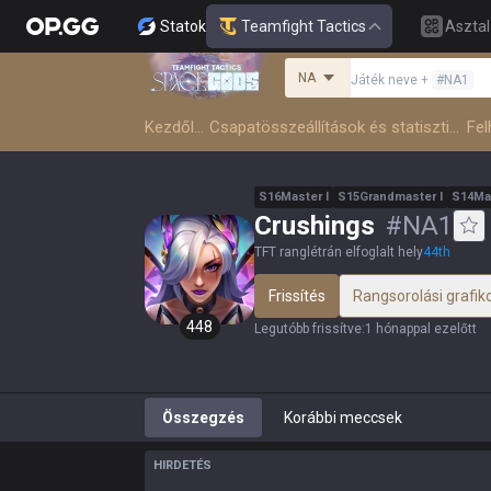
Statok
Teamfight Tactics
Asztal
NA
Játék neve
+
#
NA1
Kezdőlap
Csapatösszeállítások és statisztikák
S
16
Master
I
S
15
Grandmaster
I
S
14
Ma
Crushings
#
NA1
TFT ranglétrán elfoglalt hely
44
th
Frissítés
Rangsorolási grafik
448
Legutóbb frissítve
:
1 hónappal ezelőtt
Összegzés
Korábbi meccsek
HIRDETÉS