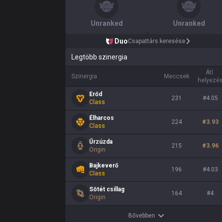
Unranked
Unranked
Duo
Csapattárs keresése
Legtöbb szinergia
Átl.
Szinergia
Meccsek
helyezé
Erőd
231
#
4.05
Class
Élharcos
224
#
3.93
Class
Űrzúzda
215
#
3.96
Origin
Bajkeverő
196
#
4.03
Class
Sötét csillag
164
#
4
Origin
Bővebben