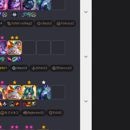
a
4
Sötét csillag
2
Utazó
2
Fókusz
2
ltó
1
Utazó
3
Kihívó
2
Élharcos
2
N.O.V.A.
2
Bajkeverő
2
Erőd
2