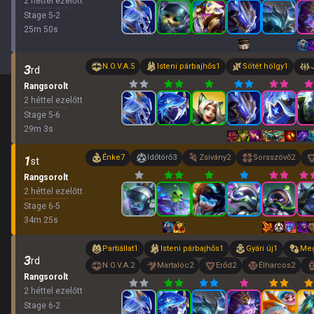
2 héttel ezelőtt
Stage
5
-
2
25
m
50
s
N.O.V.A.
5
Isteni párbajhős
1
Sötét hölgy
1
3
rd
Rangsorolt
2 héttel ezelőtt
Stage
5
-
6
29
m
3
s
Énke
7
Időtörő
3
Zsivány
2
Sorsszövő
2
1
st
Rangsorolt
2 héttel ezelőtt
Stage
6
-
5
34
m
25
s
Partiállat
1
Isteni párbajhős
1
Gyári új
1
Meg
3
rd
N.O.V.A.
2
Martalóc
2
Erőd
2
Élharcos
2
Rangsorolt
2 héttel ezelőtt
Stage
6
-
2