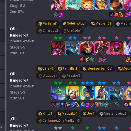
Stage
5
-
3
26
m
57
s
Partiállat
1
Sötét hölgy
1
Megváltó
1
Mech
6
th
Élharcos
2
Űrzúzda
1
Rangsorolt
s
2 héttel ezelőtt
Stage
5
-
5
29
m
10
s
Lélek
5
Partiállat
1
Isteni párbajhős
1
Megvá
6
th
Űrzúzda
1
Pásztor
3
Rangsorolt
2 héttel ezelőtt
Stage
5
-
3
27
m
56
s
Kiirtó
1
Megváltó
1
Jós
1
Mesterlövész
3
7
th
Csillagnéző (a Vadkan)
3
Rangsorolt
SA