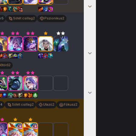
r
5
Sötét csillag
2
Pszionikus
2
dőtörő
2
a
4
Sötét csillag
2
Utazó
2
Fókusz
2