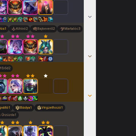
Jós
1
Kihívó
2
Bajkeverő
2
Martalóc
3
Erőd
2
váltó
1
Bástya
1
Végzethozó
1
Űrzúzda
1