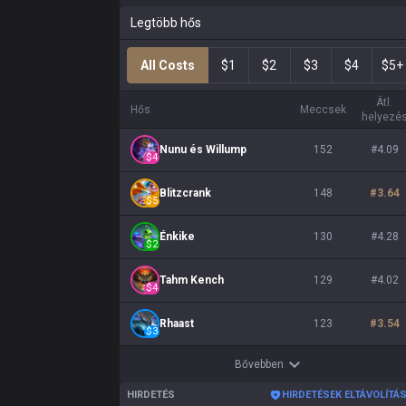
Legtöbb hős
All Costs
$1
$2
$3
$4
$5+
Átl.
Hős
Meccsek
helyezé
Nunu és Willump
152
#
4.09
$
4
Blitzcrank
148
#
3.64
$
5
Énkike
130
#
4.28
$
2
Tahm Kench
129
#
4.02
$
4
Rhaast
123
#
3.54
$
3
Bővebben
HIRDETÉS
HIRDETÉSEK ELTÁVOLÍTÁ