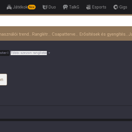
Játékok
Duo
TalkG
Esports
Gigs
New
👑 Master Top-tier Com
Felhasználói trendek
Ranglétrák
Csapattervező
Erősítések és gyengítések
ster
I
Többi szezon ranglistái
on