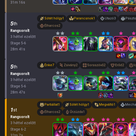
31
m
16
s
Sötét hölgy
1
Parancsnok
1
Utazó
3
Pászto
5
th
Élharcos
2
Rangsorolt
3 héttel ezelőtt
Stage
5
-
6
28
m
41
s
Énke
7
Zsivány
2
Sorsszövő
2
Erőd
2
I
5
th
Rangsorolt
3 héttel ezelőtt
Stage
5
-
6
28
m
47
s
Partiállat
1
Sötét hölgy
1
Megváltó
1
Mech
1
st
Élharcos
2
Űrzúzda
1
Rangsorolt
3 héttel ezelőtt
Stage
6
-
2
32
m
7
s