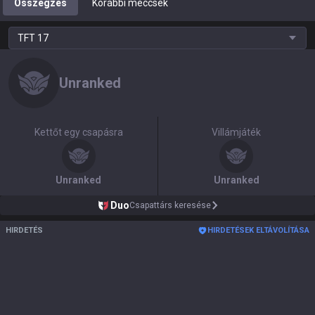
Összegzés
Korábbi meccsek
TFT
17
Unranked
Kettőt egy csapásra
Villámjáték
Unranked
Unranked
Duo
Csapattárs keresése
HIRDETÉS
HIRDETÉSEK ELTÁVOLÍTÁSA