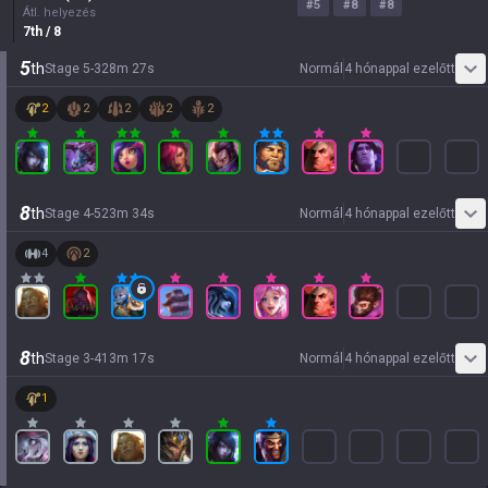
#
5
#
8
#
8
Átl. helyezés
7
th
/ 8
5
th
Stage
5
-
3
28
m
27
s
Normál
4 hónappal ezelőtt
2
2
2
2
2
8
th
Stage
4
-
5
23
m
34
s
Normál
4 hónappal ezelőtt
4
2
8
th
Stage
3
-
4
13
m
17
s
Normál
4 hónappal ezelőtt
1