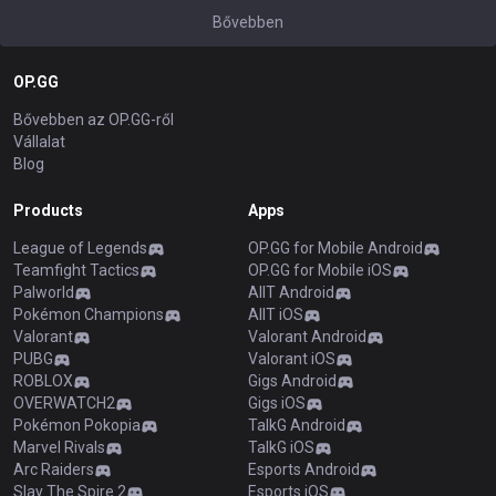
Bővebben
OP.GG
Bővebben az OP.GG-ről
Vállalat
Blog
Products
Apps
League of Legends
OP.GG for Mobile Android
Teamfight Tactics
OP.GG for Mobile iOS
Palworld
AllT Android
Pokémon Champions
AllT iOS
Valorant
Valorant Android
PUBG
Valorant iOS
ROBLOX
Gigs Android
OVERWATCH2
Gigs iOS
Pokémon Pokopia
TalkG Android
Marvel Rivals
TalkG iOS
Arc Raiders
Esports Android
Slay The Spire 2
Esports iOS