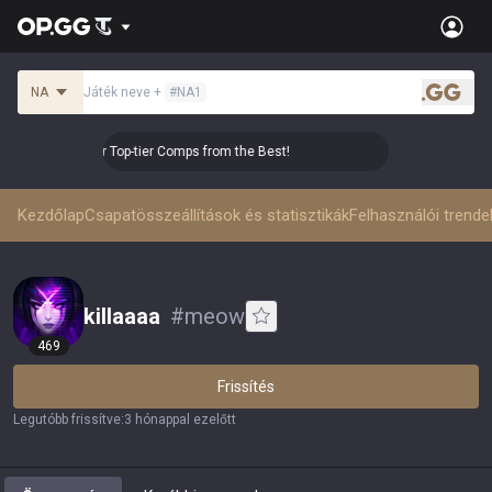
NA
Játék neve
+
#
NA1
.gg
👑 Master Top-tier Comps from the Best!
👑 Master To
Kezdőlap
Csapatösszeállítások és statisztikák
Felhasználói trende
killaaaa
#
meow
469
Frissítés
Legutóbb frissítve
:
3 hónappal ezelőtt