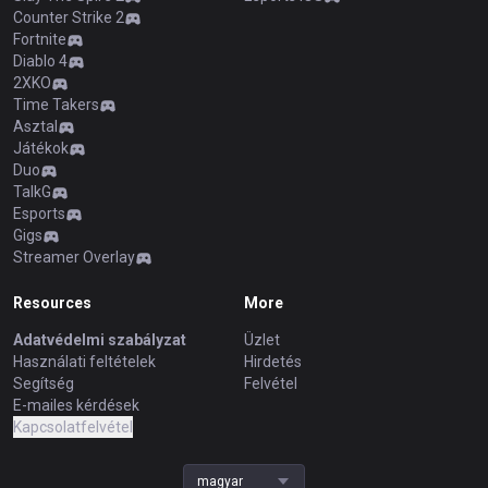
Counter Strike 2
Fortnite
Diablo 4
2XKO
Time Takers
Asztal
Játékok
Duo
TalkG
Esports
Gigs
Streamer Overlay
Resources
More
Adatvédelmi szabályzat
Üzlet
Használati feltételek
Hirdetés
Segítség
Felvétel
E-mailes kérdések
Kapcsolatfelvétel
magyar