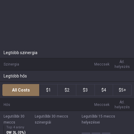
Legtöbb szinergia
Átl.
Szinergia
Meccsek
helyezés
Legtöbb hős
All Costs
$1
$2
$3
$4
$5+
Átl.
Hős
Meccsek
helyezés
Legutóbbi 30
Legutóbbi 30 meccs
Legutóbbi 15 meccs
meccs
szinergiái
helyezései
Top 4 arány
0
W
3
L (
0
%)