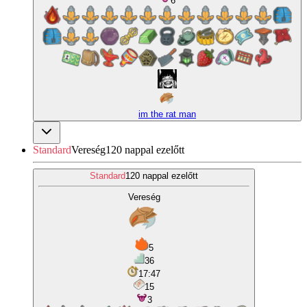
6
im the rat man
Standard
Vereség
120 nappal ezelőtt
Standard
120 nappal ezelőtt
Vereség
5
36
17:47
15
3