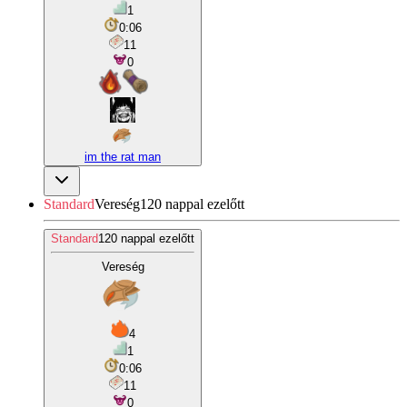
1
0:06
11
0
im the rat man
Standard
Vereség
120 nappal ezelőtt
Standard
120 nappal ezelőtt
Vereség
4
1
0:06
11
0