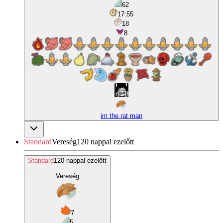
62
17:55
18
8
im the rat man
Standard
Vereség
120 nappal ezelőtt
Standard
120 nappal ezelőtt
Vereség
7
5