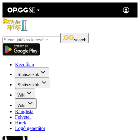
search
Kezdőlap
Statisztikák
Statisztikák
Wiki
Wiki
Ranglista
Felvétel
Hírek
Logó generátor