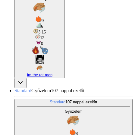
9
6
3:15
12
0
im the rat man
Standard
Győzelem
107 nappal ezelőtt
Standard
107 nappal ezelőtt
Győzelem
8