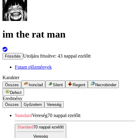
im the rat man
Utoljára frissítve:
43 nappal ezelőtt
Frissítés
Futam előzmények
Karakter
Összes
Ironclad
Silent
Regent
Necrobinder
Defect
Eredmény
Összes
Győzelem
Vereség
Standard
Vereség
70 nappal ezelőtt
Standard
70 nappal ezelőtt
Vereség