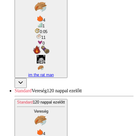
4
1
0:05
11
0
im the rat man
Standard
Vereség
120 nappal ezelőtt
Standard
120 nappal ezelőtt
Vereség
4