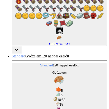
im the rat man
Standard
Győzelem
120 nappal ezelőtt
Standard
120 nappal ezelőtt
Győzelem
5
65
18:52
15