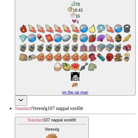
78
18:43
16
6
im the rat man
Standard
Vereség
107 nappal ezelőtt
Standard
107 nappal ezelőtt
Vereség