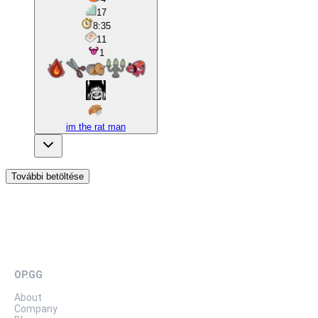
17
8:35
11
1
im the rat man
További betöltése
OP.GG
About
Company