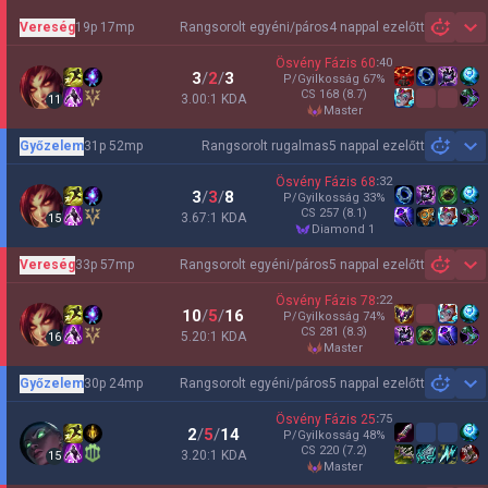
Vereség
19p 17mp
Rangsorolt egyéni/páros
4 nappal ezelőtt
Sh
Ösvény Fázis
60
:
40
3
/
2
/
3
P/Gyilkosság
67
%
CS
168
(8.7)
3.00:1 KDA
11
master
Győzelem
31p 52mp
Rangsorolt rugalmas
5 nappal ezelőtt
Sh
Ösvény Fázis
68
:
32
3
/
3
/
8
P/Gyilkosság
33
%
CS
257
(8.1)
3.67:1 KDA
15
diamond 1
Vereség
33p 57mp
Rangsorolt egyéni/páros
5 nappal ezelőtt
Sh
Ösvény Fázis
78
:
22
10
/
5
/
16
P/Gyilkosság
74
%
CS
281
(8.3)
5.20:1 KDA
16
master
Győzelem
30p 24mp
Rangsorolt egyéni/páros
5 nappal ezelőtt
Sh
Ösvény Fázis
25
:
75
2
/
5
/
14
P/Gyilkosság
48
%
CS
220
(7.2)
3.20:1 KDA
15
master