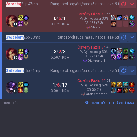
Vereség
21p 47mp
Rangsorolt egyéni/páros
5 nappal ezelőtt
Sh
Ösvény Fázis
33
:
67
0
/
6
/
1
P/Gyilkosság
33
%
CS
158
(7.3)
0.17:1 KDA
11
master
Győzelem
26p 33mp
Rangsorolt rugalmas
5 nappal ezelőtt
Sh
Ösvény Fázis
54
:
46
3
/
2
/
8
P/Gyilkosság
30
%
CS
223
(8.4)
5.50:1 KDA
15
diamond 1
Győzelem
25p 21mp
Rangsorolt egyéni/páros
6 nappal ezelőtt
Sh
Ösvény Fázis
46
:
54
1
/
6
/
17
P/Gyilkosság
62
%
CS
25
(1)
3.00:1 KDA
12
grandmaster
HIRDETÉS
HIRDETÉSEK ELTÁVOLÍTÁSA