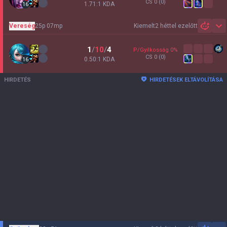
CS
0
(0)
1.71:1 KDA
16
Vereség
25p 07mp
Kiemelt
2 héttel ezelőtt
Sh
1
/
10
/
4
P/Gyilkosság
0
%
CS
0
(0)
0.50:1 KDA
16
HIRDETÉS
HIRDETÉSEK ELTÁVOLÍTÁSA