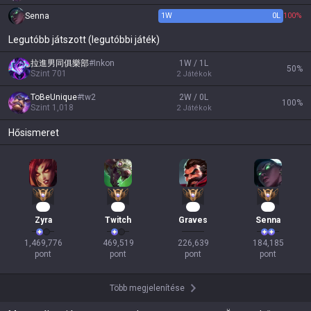
Senna
1
W
0
L
100%
Legutóbb játszott (legutóbbi játék)
拉進男同俱樂部
#
Inkon
1W / 1L
50
%
Szint
701
2
Játékok
ToBeUnique
#
tw2
2W / 0L
100
%
Szint
1,018
2
Játékok
Hősismeret
95
45
19
19
Zyra
Twitch
Graves
Senna
1,469,776

469,519

226,639

184,185

pont
pont
pont
pont
Több megjelenítése