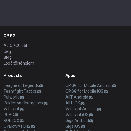
OP.GG
Az OP.GG-ről.
Cég
Blog
Logó történelem
Products
Apps
League of Legends
OP.GG for Mobile Android
Teamfight Tactics
OP.GG for Mobile iOS
Palworld
AllT Android
Pokémon Champions
AllT iOS
Valorant
Valorant Android
PUBG
Valorant iOS
ROBLOX
Gigs Android
OVERWATCH2
Gigs iOS