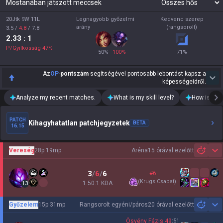
Mostanában játszott meccsek
20Jtk 9W 11L
Legnagyobb győzelmi
Kedvenc szerep
arány
(rangsorolt)
3.5
/
4.8
/
7.8
2.33
: 1
P/Gyilkosság
47
%
50
%
100
%
71
%
Az
OP
-
pontszám
segítségével pontosabb lebontást kapsz a
képességeidről.
Analyze my recent matches.
What is my skill level?
How is my t
PATCH
Kihagyhatatlan patchjegyzetek
BETA
16.15
Vereség
28p 19mp
Aréna
15 órával ezelőtt
Sh
3
/
6
/
6
#6
(
Krugs Csapat
)
1.50:1 KDA
13
Győzelem
15p 31mp
Rangsorolt egyéni/páros
20 órával ezelőtt
Sh
Ösvény Fázis
49
:
51