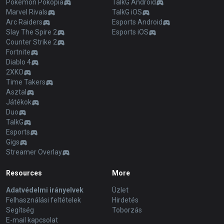
Pokémon Pokopia
TalkG Android
Marvel Rivals
TalkG iOS
Arc Raiders
Esports Android
Slay The Spire 2
Esports iOS
Counter Strike 2
Fortnite
Diablo 4
2XKO
Time Takers
Asztal
Játékok
Duo
TalkG
Esports
Gigs
Streamer Overlay
Resources
More
Adatvédelmi irányelvek
Üzlet
Felhasználási feltételek
Hirdetés
Segítség
Toborzás
E-mail kapcsolat