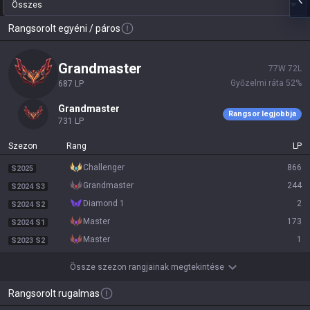
Összes
Rangsorolt egyéni / páros
grandmaster
77
W
72
L
Győzelmi ráta
52
%
687
LP
grandmaster
Rangsor legjobbja
731
LP
Szezon
Rang
LP
challenger
866
S2025
grandmaster
244
S2024 S3
diamond 1
2
S2024 S2
master
173
S2024 S1
master
1
S2023 S2
Össze szezon rangjainak megtekintése
Rangsorolt rugalmas