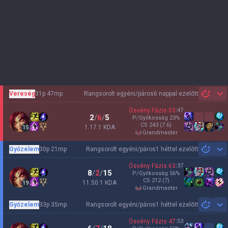
Vereség
31p 47mp
Rangsorolt egyéni/páros
6 nappal ezelőtt
Sh
Ösvény Fázis
53
:
47
2
/
6
/
5
P/Gyilkosság
23
%
CS
243
(7.6)
1.17:1 KDA
15
grandmaster
Győzelem
30p 21mp
Rangsorolt egyéni/páros
1 héttel ezelőtt
Sh
Ösvény Fázis
63
:
37
8
/
2
/
15
P/Gyilkosság
56
%
CS
212
(7)
11.50:1 KDA
19
grandmaster
Győzelem
33p 35mp
Rangsorolt egyéni/páros
1 héttel ezelőtt
Sh
Ösvény Fázis
47
:
53