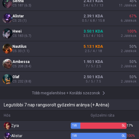
Senna
2.43:1 KDA
45
%
CS
187
(
6.3
)
3.4 / 6.7 / 13
11
Játékok
Alistar
2.39:1 KDA
67
%
CS
25
(
1
)
0.5 / 6.8 / 15.8
6
Játékok
Hwei
3.50:1 KDA
100
%
CS
183
(
6.7
)
3.5 / 4 / 10.5
2
Játékok
Nautilus
5.13:1 KDA
50
%
CS
33
(
1.1
)
2.5 / 4 / 18
2
Játékok
Ambessa
1.90:1 KDA
50
%
CS
208
(
8.4
)
7 / 5 / 2.5
2
Játékok
Olaf
2.50:1 KDA
50
%
CS
232
(
8.8
)
5 / 5 / 7.5
2
Játékok
Több megjelenítése
+
Korábbi szezonok
Legutóbbi 7 nap rangsorolt győzelmi aránya (+ Aréna)
Hős
Győzelmi ráta
Zyra
1
W
5
L
17%
Alistar
1
W
0
L
100%