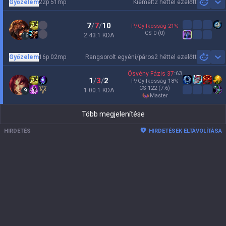
Győzelem
22p 51mp
Kiemelt
2 héttel ezelőtt
Sh
7
/
7
/
10
P/Gyilkosság
21
%
CS
0
(0)
2.43:1 KDA
16
Győzelem
16p 02mp
Rangsorolt egyéni/páros
2 héttel ezelőtt
Sh
Ösvény Fázis
37
:
63
1
/
3
/
2
P/Gyilkosság
18
%
CS
122
(7.6)
1.00:1 KDA
9
master
Több megjelenítése
HIRDETÉS
HIRDETÉSEK ELTÁVOLÍTÁSA