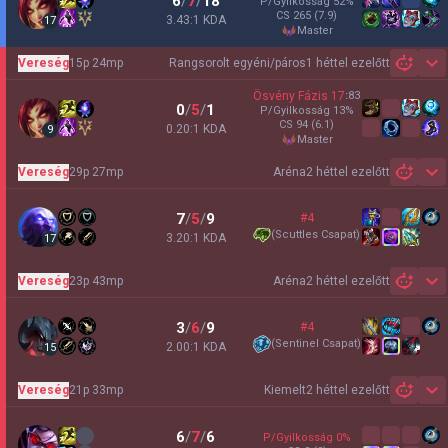
6
/
7
/
18
P/Gyilkosság
52
%
CS
265
(7.9)
3.43:1 KDA
17
master
Vereség
15p 24mp
Rangsorolt egyéni/páros
1 héttel ezelőtt
Sh
Ösvény Fázis
17
:
83
0
/
5
/
1
P/Gyilkosság
13
%
CS
94
(6.1)
0.20:1 KDA
9
master
Vereség
29p 27mp
Aréna
2 héttel ezelőtt
Sh
7
/
5
/
9
#4
(
Scuttles Csapat
)
3.20:1 KDA
17
Vereség
23p 43mp
Aréna
2 héttel ezelőtt
Sh
3
/
6
/
9
#4
(
Sentinel Csapat
)
2.00:1 KDA
15
Vereség
21p 33mp
Kiemelt
2 héttel ezelőtt
Sh
6
/
7
/
6
P/Gyilkosság
0
%