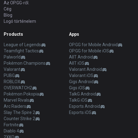
Az OP.GG-ről.
Cég
Blog
Logó történelem
Products
Apps
League of Legends
OP.GG for Mobile Android
Teamfight Tactics
OP.GG for Mobile iOS
Palworld
AllT Android
Pokémon Champions
AllT iOS
Valorant
Valorant Android
PUBG
Valorant iOS
ROBLOX
Gigs Android
OVERWATCH2
Gigs iOS
Pokémon Pokopia
TalkG Android
Marvel Rivals
TalkG iOS
Arc Raiders
Esports Android
Slay The Spire 2
Esports iOS
Counter Strike 2
Fortnite
Diablo 4
2XKO