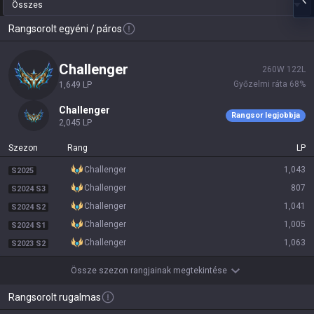
Összes
Rangsorolt egyéni / páros
challenger
260
W
122
L
Győzelmi ráta
68
%
1,649
LP
challenger
Rangsor legjobbja
2,045
LP
Szezon
Rang
LP
challenger
1,043
S2025
challenger
807
S2024 S3
challenger
1,041
S2024 S2
challenger
1,005
S2024 S1
challenger
1,063
S2023 S2
Össze szezon rangjainak megtekintése
Rangsorolt rugalmas