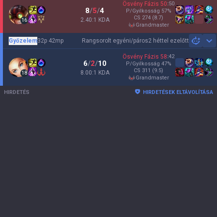
Ösvény Fázis
50
:
50
8
/
5
/
4
P/Gyilkosság
57
%
CS
274
(8.7)
2.40:1 KDA
16
grandmaster
Győzelem
32p 42mp
Rangsorolt egyéni/páros
2 héttel ezelőtt
Sh
Ösvény Fázis
58
:
42
6
/
2
/
10
P/Gyilkosság
47
%
CS
311
(9.5)
8.00:1 KDA
18
grandmaster
HIRDETÉS
HIRDETÉSEK ELTÁVOLÍTÁSA