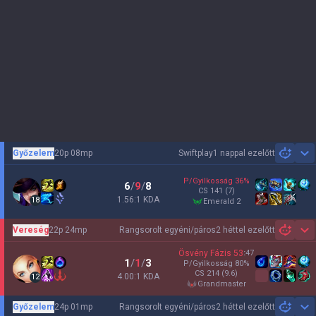
Győzelem
20p 08mp
Swiftplay
1 nappal ezelőtt
Sh
P/Gyilkosság
36
%
6
/
9
/
8
CS
141
(7)
1.56:1 KDA
18
emerald 2
Vereség
22p 24mp
Rangsorolt egyéni/páros
2 héttel ezelőtt
Sh
Ösvény Fázis
53
:
47
1
/
1
/
3
P/Gyilkosság
80
%
CS
214
(9.6)
4.00:1 KDA
12
grandmaster
Győzelem
24p 01mp
Rangsorolt egyéni/páros
2 héttel ezelőtt
Sh