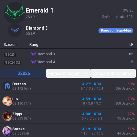
emerald 1
3
W
2
L
Győzelmi ráta
60
%
75
LP
diamond 3
Rangsor legjobbja
55
LP
Szezon
Rang
LP
diamond 3
85
S2025
diamond 4
5
S2024 S2
S2026
Rangsorolt egyéni / páros
Rangsorolt rugalmas
Összes
4.27:1 KDA
68
%
CS
172
(
6.4
)
6.4 / 3.9 / 10.4
386
Játékok
Lux
4.59:1 KDA
70
%
CS
190
(
7.1
)
8 / 3.8 / 9.7
208
Játékok
Ziggs
4.00:1 KDA
77
%
CS
213
(
8.1
)
5.7 / 3.5 / 8.1
95
Játékok
Soraka
4.19:1 KDA
61
%
CS
36
(
1.4
)
1.1 / 4.2 / 16.3
44
Játékok