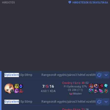
HIRDETÉS
HIRDETÉSEK ELTÁVOLÍTÁSA
Győzelem
33p 08mp
Rangsorolt egyéni/páros
3 héttel ezelőtt
Sh
Ösvény Fázis
48
:
52
7
/
5
/
16
P/Gyilkosság
57
%
CS
234
(7.1)
4.60:1 KDA
17
master
Győzelem
15p 50mp
Rangsorolt egyéni/páros
3 héttel ezelőtt
Sh
Ösvény Fázis
72
:
28