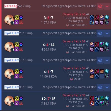
Vereség
24p 29mp
Rangsorolt egyéni/páros
2 héttel ezelőtt
Sh
Ösvény Fázis
56
:
44
3
/
6
/
7
P/Gyilkosság
56
%
CS
209
(8.5)
1.67:1 KDA
13
grandmaster
Győzelem
25p 09mp
Rangsorolt egyéni/páros
2 héttel ezelőtt
Sh
Ösvény Fázis
51
:
49
4
/
4
/
14
P/Gyilkosság
44
%
CS
209
(8.3)
4.50:1 KDA
14
grandmaster
Győzelem
15p 38mp
Rangsorolt egyéni/páros
2 héttel ezelőtt
Sh
Ösvény Fázis
54
:
46
4
/
1
/
7
P/Gyilkosság
41
%
CS
123
(7.9)
11.00:1 KDA
11
master
Győzelem
35p 33mp
Rangsorolt egyéni/páros
2 héttel ezelőtt
Sh
Ösvény Fázis
36
:
64
12
/
7
/
15
P/Gyilkosság
60
%
CS
234
(6.6)
3.86:1 KDA
17
grandmaster