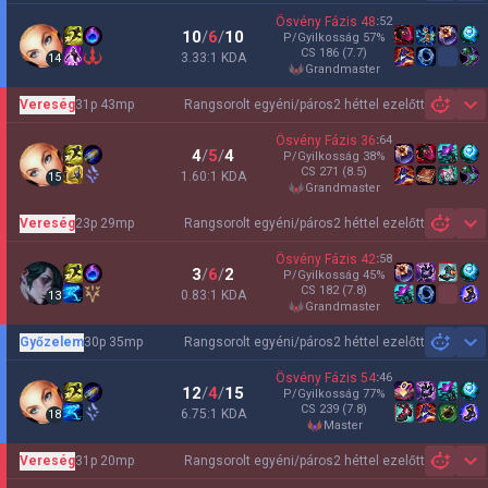
Ösvény Fázis
48
:
52
10
/
6
/
10
P/Gyilkosság
57
%
CS
186
(7.7)
3.33:1 KDA
14
grandmaster
Vereség
31p 43mp
Rangsorolt egyéni/páros
2 héttel ezelőtt
Sh
Ösvény Fázis
36
:
64
4
/
5
/
4
P/Gyilkosság
38
%
CS
271
(8.5)
1.60:1 KDA
15
grandmaster
Vereség
23p 29mp
Rangsorolt egyéni/páros
2 héttel ezelőtt
Sh
Ösvény Fázis
42
:
58
3
/
6
/
2
P/Gyilkosság
45
%
CS
182
(7.8)
0.83:1 KDA
13
grandmaster
Győzelem
30p 35mp
Rangsorolt egyéni/páros
2 héttel ezelőtt
Sh
Ösvény Fázis
54
:
46
12
/
4
/
15
P/Gyilkosság
77
%
CS
239
(7.8)
6.75:1 KDA
18
master
Vereség
31p 20mp
Rangsorolt egyéni/páros
2 héttel ezelőtt
Sh