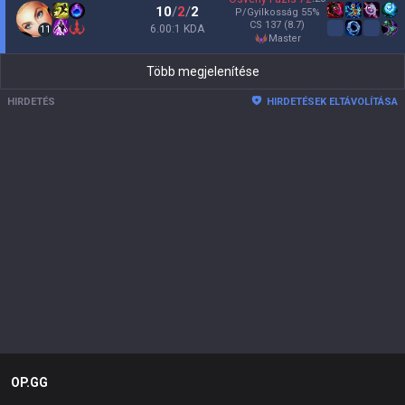
10
/
2
/
2
P/Gyilkosság
55
%
CS
137
(8.7)
6.00:1 KDA
11
master
Több megjelenítése
HIRDETÉS
HIRDETÉSEK ELTÁVOLÍTÁSA
OP.GG