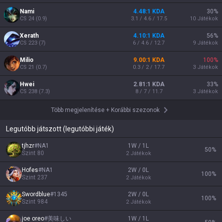
Nami
4.48:1 KDA
30
%
CS
24
(
0.9
)
3.1 / 4.6 / 17.5
10
Játékok
Xerath
4.10:1 KDA
56
%
CS
223
(
7
)
6 / 4.6 / 12.7
9
Játékok
Milio
9.00:1 KDA
100
%
CS
21
(
0.7
)
0.3 / 2 / 17.7
3
Játékok
Hwei
2.81:1 KDA
33
%
CS
238
(
7.3
)
8 / 7 / 11.7
3
Játékok
Több megjelenítése
+
Korábbi szezonok
Legutóbb játszott (legutóbbi játék)
tjhzr
#
NA1
1W / 1L
50
%
Szint
80
2
Játékok
Hofes
#
NA1
2W / 0L
100
%
Szint
237
2
Játékok
Swordblue
#
1345
2W / 0L
100
%
Szint
984
2
Játékok
joe oreo
#
美味しい
1W / 1L