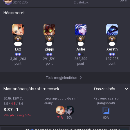
50
%
Szint
235
2
Játékok
Hősismeret
308
29
25
15
Lux
Ziggs
Ashe
Xerath
3,361,263

291,591

262,300

137,035

pont
pont
pont
pont
Több megjelenítése
Mostanában játszott meccsek
20Jtk 12W 7L
Legnagyobb győzelmi
Kedvenc szerep
arány
(rangsorolt)
6.5
/
4.5
/
8.6
3.37
: 1
P/Gyilkosság
53
%
71
%
50
%
80
%