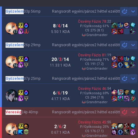
Győzelem
33p 56mp
Rangsorolt egyéni/páros
2 héttel ezelőtt
Sh
Ösvény Fázis
78
:
22
8
/
4
/
14
P/Gyilkosság
61
%
CS
275
(8.1)
5.50:1 KDA
17
grandmaster
Győzelem
26p 29mp
Rangsorolt egyéni/páros
2 héttel ezelőtt
Sh
Ösvény Fázis
81
:
19
20
/
3
/
14
P/Gyilkosság
71
%
CS
191
(7.2)
11.33:1 KDA
16
grandmaster
Győzelem
37p 25mp
Rangsorolt egyéni/páros
2 héttel ezelőtt
Sh
Ösvény Fázis
46
:
54
6
/
6
/
19
P/Gyilkosság
69
%
CS
294
(7.9)
4.17:1 KDA
18
grandmaster
Vereség
24p 40mp
Rangsorolt egyéni/páros
2 héttel ezelőtt
Sh
Ösvény Fázis
45
:
55
2
/
6
/
2
P/Gyilkosság
25
%
CS
176
(7.1)
0.67:1 KDA
15
grandmaster