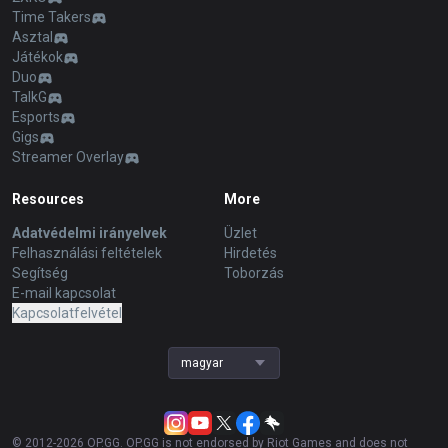
Time Takers
Asztal
Játékok
Duo
TalkG
Esports
Gigs
Streamer Overlay
Resources
More
Adatvédelmi irányelvek
Üzlet
Felhasználási feltételek
Hirdetés
Segítség
Toborzás
E-mail kapcsolat
Kapcsolatfelvétel
magyar
© 2012-
2026
OP.GG. OP.GG is not endorsed by Riot Games and does not