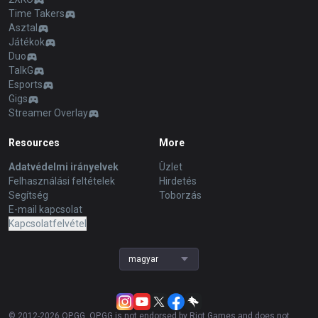
Time Takers
Asztal
Játékok
Duo
TalkG
Esports
Gigs
Streamer Overlay
Resources
More
Adatvédelmi irányelvek
Üzlet
Felhasználási feltételek
Hirdetés
Segítség
Toborzás
E-mail kapcsolat
Kapcsolatfelvétel
magyar
© 2012-
2026
OP.GG. OP.GG is not endorsed by Riot Games and does not