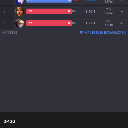
6.8/m
237
8
0
W
1
L
0%
1.67:1
7.4/m
202
9
0
W
1
L
0%
1.75:1
7.4/m
HIRDETÉS
HIRDETÉSEK ELTÁVOLÍTÁSA
OP.GG