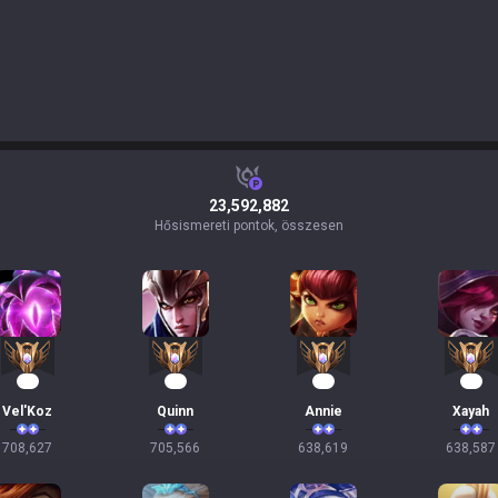
23,592,882
Hősismereti pontok, összesen
67
67
61
61
Vel'Koz
Quinn
Annie
Xayah
708,627
705,566
638,619
638,587