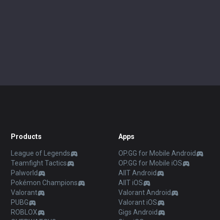
Products
Apps
League of Legends
OP.GG for Mobile Android
Teamfight Tactics
OP.GG for Mobile iOS
Palworld
AllT Android
Pokémon Champions
AllT iOS
Valorant
Valorant Android
PUBG
Valorant iOS
ROBLOX
Gigs Android