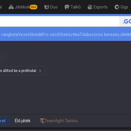
l
Játékok
Duo
TalkG
Esports
Gigs
New
ert
🏆 Rank Up in 3 Days! Chall
 ranglista
Vezetőlisták
Pro néző
Statisztika
Többszörös keresés
Játékf
állítsd be a profilodat.
ret
Élő játék
Teamfight Tactics