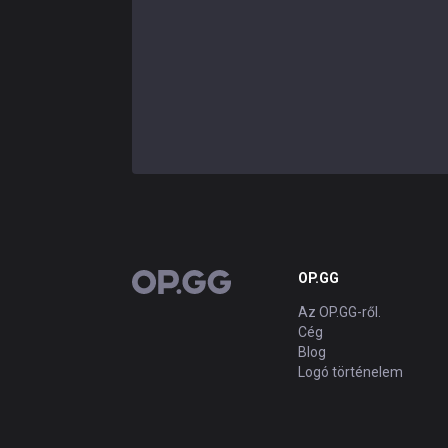
OP.GG
OP.GG
Az OP.GG-ről.
Cég
Blog
Logó történelem