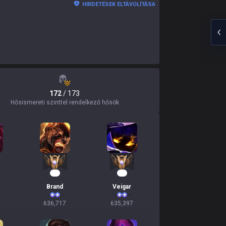
HIRDETÉSEK ELTÁVOLÍTÁSA
172
/ 173
Hősismereti szinttel rendelkező hősök
61
60
Brand
Veigar
636,717
635,397