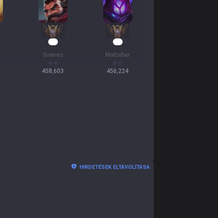
44
44
Graves
Malzahar
458,603
456,224
HIRDETÉSEK ELTÁVOLÍTÁSA