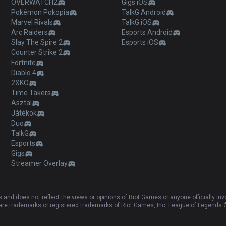
OVERWATCH2
Gigs iOS
Pokémon Pokopia
TalkG Android
Marvel Rivals
TalkG iOS
Arc Raiders
Esports Android
Slay The Spire 2
Esports iOS
Counter Strike 2
Fortnite
Diablo 4
2XKO
Time Takers
Asztal
Játékok
Duo
TalkG
Esports
Gigs
Streamer Overlay
and does not reflect the views or opinions of Riot Games or anyone officially in
e trademarks or registered trademarks of Riot Games, Inc. League of Legends ©