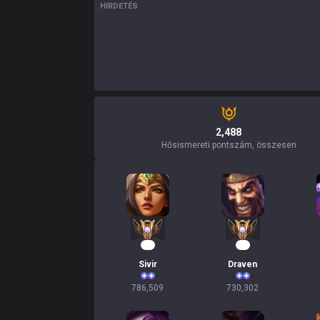
HIRDETÉS
2,488
Hősismereti pontszám, összesen
74
69
Sivir
Draven
786,509
730,302