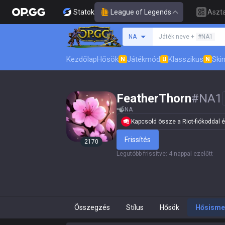
Statok
League of Legends
Aszta
Keresés egy szummon
NA
Játék neve +
#NA1
Kezdőlap
Hősök
Játékmód
Klasszikus
Skin
N
U
N
FeatherThorn
#
NA1
NA
Kapcsold össze a Riot-fiókoddal és 
Frissítés
2170
Legutóbb frissítve
:
4 nappal ezelőtt
Összegzés
Stílus
Hősök
Hősisme