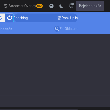
HU
Streamer Overlay
Bejelentkezés
New
enger Coaching
🏆 Rank Up in 3 Days! Challenger Coac
Én Oldalam
rissítés