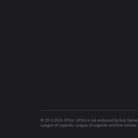
© 2012-
2026
OP.GG. OP.GG is not endorsed by Riot Games 
League of Legends. League of Legends and Riot Games ar