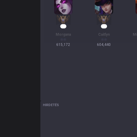
59
58
Morgana
Caitlyn
Mi
615,172
604,440
HIRDETÉS