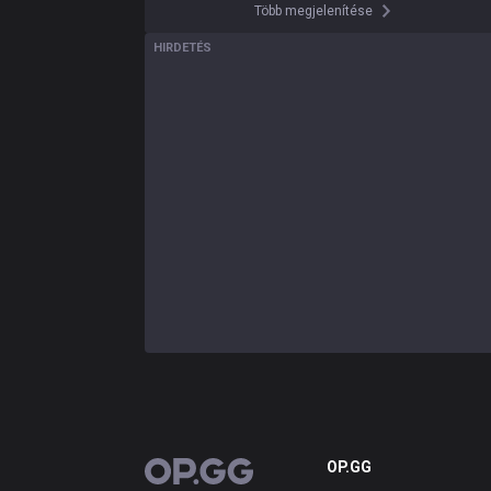
Több megjelenítése
HIRDETÉS
OP.GG
OP.GG