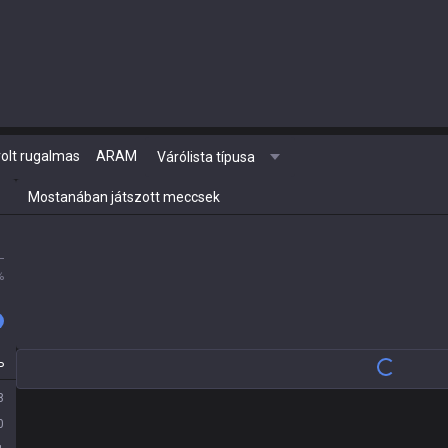
olt rugalmas
ARAM
Várólista típusa
Mostanában játszott meccsek
L
%
P
Nincsenek friss meccselő
8
0