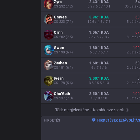
Zyra
2.43:1 KDA
54
CS
232
(
7.2
)
5.9 / 6.6 / 10.1
35
Játék
Graves
3.96:1 KDA
60
CS
223
(
7.1
)
10.6 / 4.6 / 7.6
5
Játék
Ornn
1.06:1 KDA
67
CS
202
(
7.5
)
2.3 / 5.7 / 3.7
3
Játék
Gwen
1.80:1 KDA
100
CS
190
(
6.4
)
6.5 / 7.5 / 7
2
Játék
Zaahen
1.60:1 KDA
50
CS
181
(
6.1
)
6 / 7.5 / 6
2
Játék
Ivern
3.00:1 KDA
0
CS
178
(
5.6
)
3.5 / 5.5 / 13
2
Játék
Cho'Gath
2.50:1 KDA
100
CS
237
(
7.3
)
10 / 8 / 10
1
Játék
Több megjelenítése
+
Korábbi szezonok
HIRDETÉS
HIRDETÉSEK ELTÁVOLÍTÁ