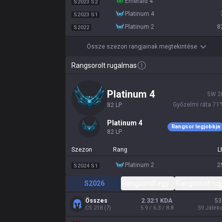
emerald 4
S2023 S2
platinum 4
S2023 S1
platinum 2
8
S2022
Össze szezon rangjainak megtekintése
Rangsorolt rugalmas
platinum 4
5
W
2
Győzelmi ráta
71
82
LP
platinum 4
Rangsor legjobbja
82
LP
Szezon
Rang
L
platinum 2
2
S2024 S1
S2026
Rangsorolt egyéni / páros
Rangsorolt ru
Összes
2.32:1 KDA
53
CS
218
(
7
)
5.9 / 6.3 / 8.8
59
Játék