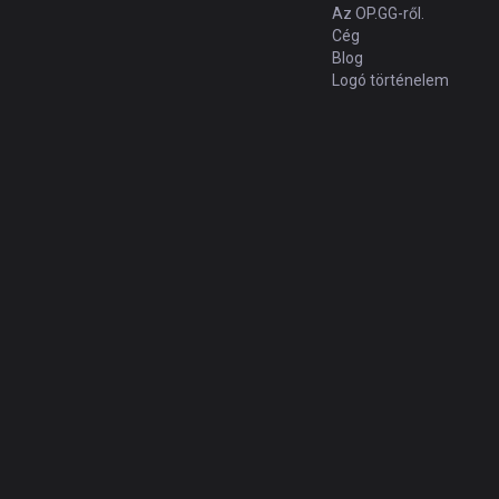
Az OP.GG-ről.
Cég
Blog
Logó történelem