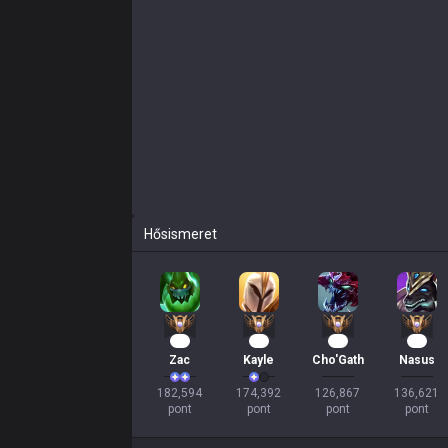
Hősismeret
19
15
13
12
Zac
Kayle
Cho'Gath
Nasus
182,594

174,392

126,867

136,621

pont
pont
pont
pont