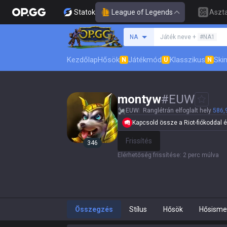
Statok
League of Legends
Aszta
Keresés egy szummon
NA
Játék neve +
#NA1
Kezdőlap
Hősök
Játékmód
Klasszikus
Skin
N
U
N
montyw
#
EUW
EUW
Ranglétrán elfoglalt hely
586,
Kapcsold össze a Riot-fiókoddal és 
Frissítés
346
Elérhetőség frissítése
:
2 perc múlva
Összegzés
Stílus
Hősök
Hősisme