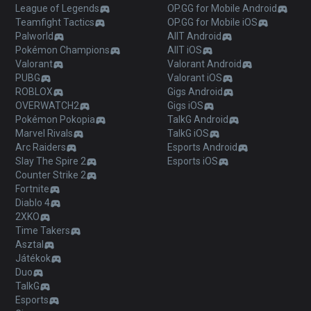
League of Legends
OP.GG for Mobile Android
Teamfight Tactics
OP.GG for Mobile iOS
Palworld
AllT Android
Pokémon Champions
AllT iOS
Valorant
Valorant Android
PUBG
Valorant iOS
ROBLOX
Gigs Android
OVERWATCH2
Gigs iOS
Pokémon Pokopia
TalkG Android
Marvel Rivals
TalkG iOS
Arc Raiders
Esports Android
Slay The Spire 2
Esports iOS
Counter Strike 2
Fortnite
Diablo 4
2XKO
Time Takers
Asztal
Játékok
Duo
TalkG
Esports