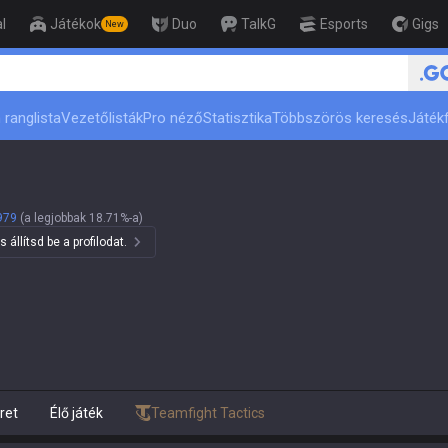
l
Játékok
Duo
TalkG
Esports
Gigs
New
ert
🏆 Rank Up in 3 Days! Challe
 ranglista
Vezetőlisták
Pro néző
Statisztika
Többszörös keresés
Játékf
979
(a legjobbak 18.71%-a)
állítsd be a profilodat.
ret
Élő játék
Teamfight Tactics