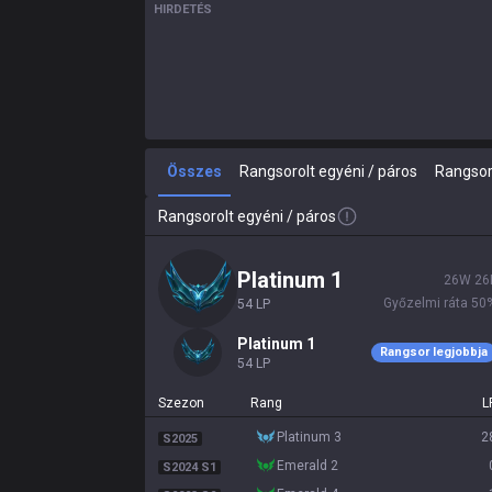
HIRDETÉS
Összes
Rangsorolt egyéni / páros
Rangsor
Rangsorolt egyéni / páros
platinum 1
26
W
26
Győzelmi ráta
50
54
LP
platinum 1
Rangsor legjobbja
54
LP
Szezon
Rang
L
platinum 3
2
S2025
emerald 2
S2024 S1