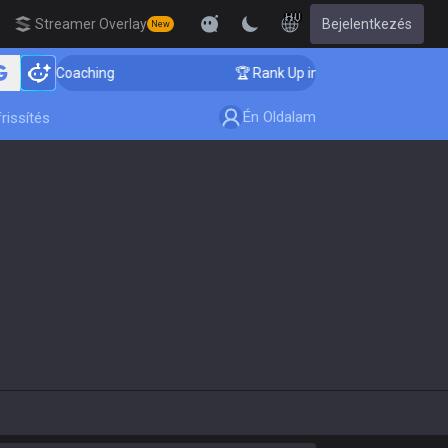
HU
Streamer Overlay
Bejelentkezés
New
nger Coaching
🏆 Rank Up in 3 Days! Challenger Coac
Én Oldalam
rissítés