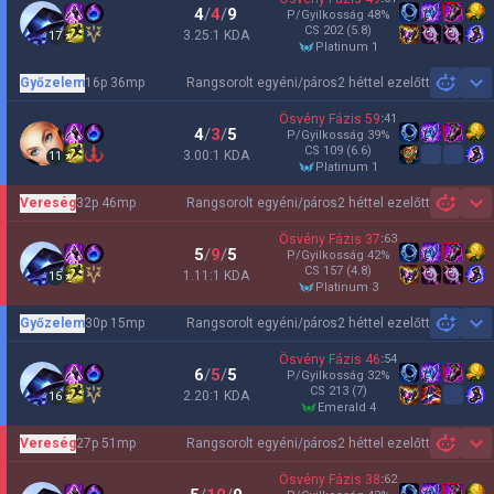
4
/
4
/
9
P/Gyilkosság
48
%
CS
202
(5.8)
3.25:1 KDA
17
platinum 1
Győzelem
16p 36mp
Rangsorolt egyéni/páros
2 héttel ezelőtt
Sh
Ösvény Fázis
59
:
41
4
/
3
/
5
P/Gyilkosság
39
%
CS
109
(6.6)
3.00:1 KDA
11
platinum 1
Vereség
32p 46mp
Rangsorolt egyéni/páros
2 héttel ezelőtt
Sh
Ösvény Fázis
37
:
63
5
/
9
/
5
P/Gyilkosság
42
%
CS
157
(4.8)
1.11:1 KDA
15
platinum 3
Győzelem
30p 15mp
Rangsorolt egyéni/páros
2 héttel ezelőtt
Sh
Ösvény Fázis
46
:
54
6
/
5
/
5
P/Gyilkosság
32
%
CS
213
(7)
2.20:1 KDA
16
emerald 4
Vereség
27p 51mp
Rangsorolt egyéni/páros
2 héttel ezelőtt
Sh
Ösvény Fázis
38
:
62