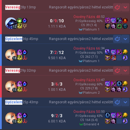
Vereség
28p 13mp
Rangsorolt egyéni/páros
2 héttel ezelőtt
Sh
Ösvény Fázis
48
:
52
0
/
9
/
10
P/Gyilkosság
40
%
CS
39
(1.4)
1.11:1 KDA
12
platinum 1
Győzelem
36p 45mp
Rangsorolt egyéni/páros
2 héttel ezelőtt
Sh
Ösvény Fázis
66
:
34
7
/
2
/
12
P/Gyilkosság
50
%
CS
262
(7.1)
9.50:1 KDA
18
platinum 1
Vereség
29p 32mp
Rangsorolt egyéni/páros
2 héttel ezelőtt
Sh
Ösvény Fázis
53
:
47
3
/
6
/
3
P/Gyilkosság
60
%
CS
229
(7.8)
1.00:1 KDA
15
platinum 2
Győzelem
25p 43mp
Rangsorolt egyéni/páros
2 héttel ezelőtt
Sh
Ösvény Fázis
50
:
50
9
/
2
/
3
P/Gyilkosság
43
%
CS
164
(6.4)
6.00:1 KDA
15
emerald 4