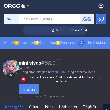
Keresés egy szummonert
Játék neve +
#NA1
NA
ger Coaching
🏆 Rank Up in 3 Days! Challenger Coaching
Hősök
Játékmód
Klasszikus
Skin ranglista
Vezetőlisták
Én Oldalam
Pro 
N
U
N
mini sivas
#
5820
EUW
Ranglétrán elfoglalt hely
783,332
(a legjobbak 24.95%-a)
355
Kapcsold össze a Riot-fiókoddal és állítsd be a
profilodat.
Frissítés
Legutóbb frissítve
:
2 nappal ezelőtt
Összegzés
Stílus
Hősök
Hősismeret
Élő játék
Te