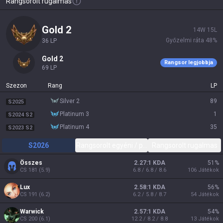
Rangsorolt rugalmas
gold 2
14
W
15
L
Győzelmi ráta
48
%
36
LP
gold 2
Rangsor legjobbja
69
LP
Szezon
Rang
LP
silver 2
89
S2025
platinum 3
1
S2024 S2
platinum 4
35
S2023 S2
S2026
Rangsorolt egyéni / páros
Rangsorolt rugalmas
Összes
2.27:1 KDA
51
%
CS
181
(
5.9
)
6.8 / 6.8 / 8.6
106
Játékok
Lux
2.58:1 KDA
56
%
CS
191
(
6.2
)
6.2 / 5.8 / 8.7
54
Játékok
Warwick
2.57:1 KDA
54
%
CS
200
(
6.1
)
12.2 / 8.2 / 8.8
13
Játékok