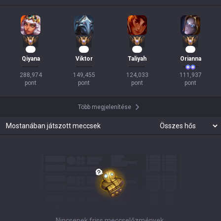
25
12
11
11
Qiyana
Viktor
Taliyah
Orianna
288,974

149,455

124,033

111,937

pont
pont
pont
pont
Több megjelenítése
Mostanában játszott meccsek
Nincsenek friss meccselőzmények.