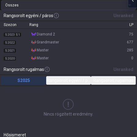
Összes
Rangsorolt egyéni / páros
Unranked
Szezon
Rang
LP
diamond 2
75
S2023 S1
grandmaster
677
S2022
master
285
S2021
master
0
S2020
Rangsorolt rugalmas
Unranked
S2025
Rangsorolt egyéni / páros
Rangsorolt rugalmas
Nincs rögzített eredmény.
Hősismeret