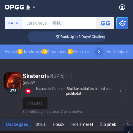
Keresés egy szummonert
Játék neve +
#NA1
NA
er Coaching
🏆 Rank Up in 3 Days! Challenger Coaching
Hősök
Játékmód
Klasszikus
Skin ranglista
Vezetőlisták
Én Oldalam
Pro 
N
U
N
Skaterot
#
8245
EUW
Kapcsold össze a Riot-fiókoddal és állítsd be a
378
profilodat.
Frissítés
Elérhetőség frissítése
:
2 perc múlva
Összegzés
Stílus
Hősök
Hősismeret
Élő játék
Te