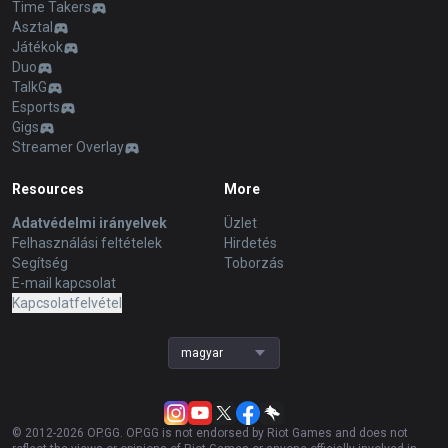
Time Takers
Asztal
Játékok
Duo
TalkG
Esports
Gigs
Streamer Overlay
Resources
More
Adatvédelmi irányelvek
Üzlet
Felhasználási feltételek
Hirdetés
Segítség
Toborzás
E-mail kapcsolat
Kapcsolatfelvétel
magyar
© 2012-
2026
OP.GG. OP.GG is not endorsed by Riot Games and does not