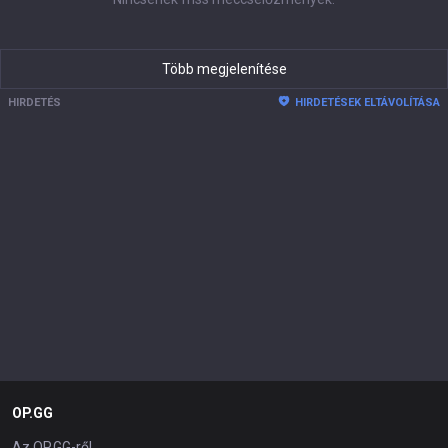
Több megjelenítése
HIRDETÉS
HIRDETÉSEK ELTÁVOLÍTÁSA
OP.GG
Az OP.GG-ről.