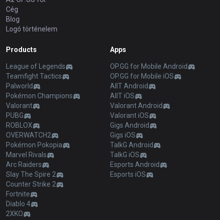
Cég
Blog
Logó történelem
Products
Apps
League of Legends
OP.GG for Mobile Android
Teamfight Tactics
OP.GG for Mobile iOS
Palworld
AllT Android
Pokémon Champions
AllT iOS
Valorant
Valorant Android
PUBG
Valorant iOS
ROBLOX
Gigs Android
OVERWATCH2
Gigs iOS
Pokémon Pokopia
TalkG Android
Marvel Rivals
TalkG iOS
Arc Raiders
Esports Android
Slay The Spire 2
Esports iOS
Counter Strike 2
Fortnite
Diablo 4
2XKO