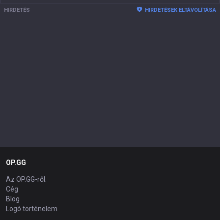
HIRDETÉS
HIRDETÉSEK ELTÁVOLÍTÁSA
OP.GG
Az OP.GG-ről.
Cég
Blog
Logó történelem