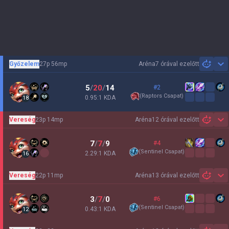
Győzelem
27p 56mp
Aréna
7 órával ezelőtt
Sh
5
/
20
/
14
#2
(
Raptors Csapat
)
0.95:1 KDA
18
Vereség
23p 14mp
Aréna
12 órával ezelőtt
Sh
7
/
7
/
9
#4
(
Sentinel Csapat
)
2.29:1 KDA
16
Vereség
22p 11mp
Aréna
13 órával ezelőtt
Sh
3
/
7
/
0
#6
(
Sentinel Csapat
)
0.43:1 KDA
12