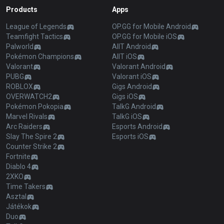
Products
Apps
League of Legends
OP.GG for Mobile Android
Teamfight Tactics
OP.GG for Mobile iOS
Palworld
AllT Android
Pokémon Champions
AllT iOS
Valorant
Valorant Android
PUBG
Valorant iOS
ROBLOX
Gigs Android
OVERWATCH2
Gigs iOS
Pokémon Pokopia
TalkG Android
Marvel Rivals
TalkG iOS
Arc Raiders
Esports Android
Slay The Spire 2
Esports iOS
Counter Strike 2
Fortnite
Diablo 4
2XKO
Time Takers
Asztal
Játékok
Duo