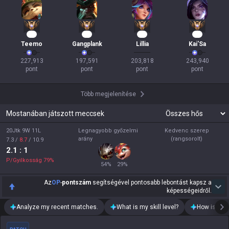
22
21
20
18
Teemo
Gangplank
Lillia
Kai'Sa
227,913

197,591

203,818

243,940

pont
pont
pont
pont
Több megjelenítése
Mostanában játszott meccsek
20Jtk 9W 11L
Legnagyobb győzelmi
Kedvenc szerep
arány
(rangsorolt)
7.3
/
8.7
/
10.9
2.1
: 1
P/Gyilkosság
79
%
54
%
29
%
Az
OP
-
pontszám
segítségével pontosabb lebontást kapsz a
képességeidről.
Analyze my recent matches.
What is my skill level?
How is my t