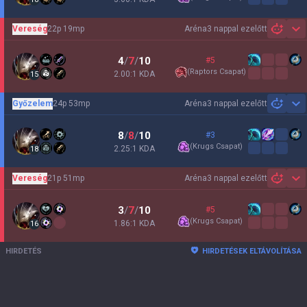
Vereség
22p 19mp
Aréna
3 nappal ezelőtt
Sh
4
/
7
/
10
#5
(
Raptors Csapat
)
2.00:1 KDA
15
Győzelem
24p 53mp
Aréna
3 nappal ezelőtt
Sh
8
/
8
/
10
#3
(
Krugs Csapat
)
2.25:1 KDA
18
Vereség
21p 51mp
Aréna
3 nappal ezelőtt
Sh
3
/
7
/
10
#5
(
Krugs Csapat
)
1.86:1 KDA
16
HIRDETÉS
HIRDETÉSEK ELTÁVOLÍTÁSA