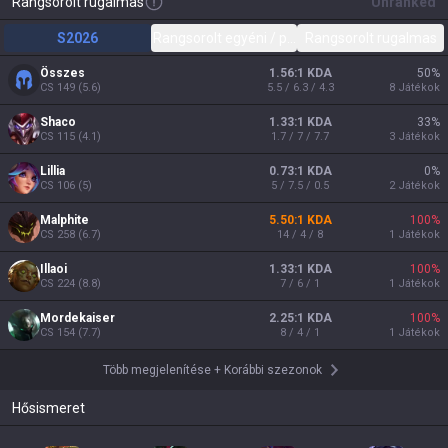
Rangsorolt rugalmas
Unranked
S2026
Rangsorolt egyéni / páros
Rangsorolt rugalmas
Összes
1.56:1 KDA
50
%
CS
149
(
5.6
)
5.5 / 6.3 / 4.3
8
Játékok
Shaco
1.33:1 KDA
33
%
CS
115
(
4.1
)
1.7 / 7 / 7.7
3
Játékok
Lillia
0.73:1 KDA
0
%
CS
106
(
5
)
5 / 7.5 / 0.5
2
Játékok
Malphite
5.50:1 KDA
100
%
CS
258
(
6.7
)
14 / 4 / 8
1
Játékok
Illaoi
1.33:1 KDA
100
%
CS
224
(
8.8
)
7 / 6 / 1
1
Játékok
Mordekaiser
2.25:1 KDA
100
%
CS
154
(
7.7
)
8 / 4 / 1
1
Játékok
Több megjelenítése
+
Korábbi szezonok
Hősismeret