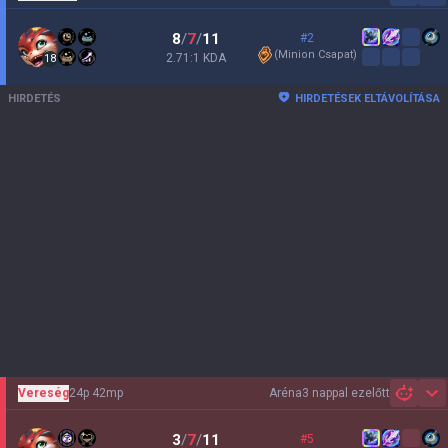
8
/
7
/
11
#2
(
Minion Csapat
)
2.71:1 KDA
18
HIRDETÉS
HIRDETÉSEK ELTÁVOLÍTÁSA
Vereség
24p 42mp
Aréna
3 nappal ezelőtt
Sh
3
/
7
/
11
#5