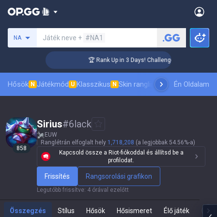
Keresés egy szummonert
Játék neve +
#NA1
NA
🏆 Rank Up in 3 Days! Challenger Coaching
Hősök
Játékmód
Klasszikus
Skin ranglista
Vezetőlisták
Én Oldalam
Pro 
N
U
N
Sirius
#
6lack
EUW
Ranglétrán elfoglalt hely
1,718,208
(a legjobbak 54.56%-a)
858
Kapcsold össze a Riot-fiókoddal és állítsd be a
profilodat.
Frissítés
Rangsorolási grafikon
Legutóbb frissítve
:
4 órával ezelőtt
Összegzés
Stílus
Hősök
Hősismeret
Élő játék
Te