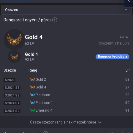
Összes
Rangsorolt egyéni / páros
gold 4
4
W
4
L
Győzelmi ráta
50
%
62
LP
gold 4
Rangsor legjobbja
92
LP
Szezon
Rang
LP
gold 2
53
S2025
gold 4
27
S2024 S3
platinum 1
20
S2024 S2
platinum 1
50
S2024 S1
emerald 4
91
S2023 S2
Össze szezon rangjainak megtekintése