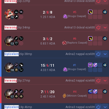
Vereség
22p 22mp
Aréna
13 órával ezelőtt
Sh
2
/
8
/
8
#5
(
Krugs Csapat
)
1.25:1 KDA
16
Vereség
26p 34mp
Aréna
13 órával ezelőtt
Sh
3
/
6
/
2
#6
(
Raptors Csapat
)
0.83:1 KDA
13
Győzelem
26p 38mp
Aréna
2 nappal ezelőtt
Sh
15
/
6
/
11
#1
(
Krugs Csapat
)
4.33:1 KDA
18
Vereség
25p 27mp
Aréna
2 nappal ezelőtt
Sh
7
/
11
/
20
#4
(
Minion Csapat
)
2.45:1 KDA
17
Győzelem
24p 46mp
Aréna
3 nappal ezelőtt
Sh