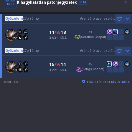
PATCH
Kihagyhatatlan patchjegyzetek
BETA
16.15
Győzelem
27p 36mp
Aréna
6 órával ezelőtt
Sh
11
/
8
/
18
#1
(
Scuttles Csapat
)
3.63:1 KDA
22
Győzelem
27p 12mp
Aréna
6 órával ezelőtt
Sh
15
/
9
/
14
#2
(
Krugs Csapat
)
3.22:1 KDA
18
HIRDETÉS
HIRDETÉSEK ELTÁVOLÍTÁSA