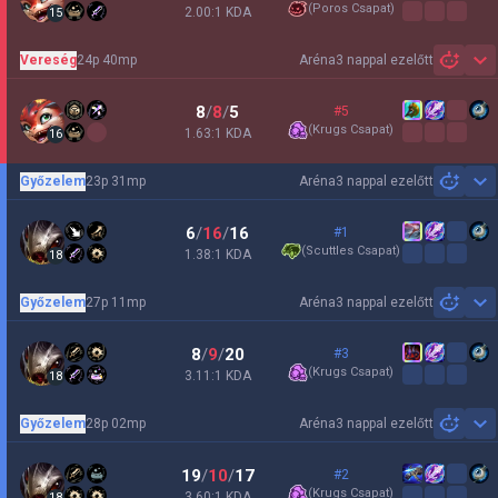
(
Poros Csapat
)
2.00:1 KDA
15
Vereség
24p 40mp
Aréna
3 nappal ezelőtt
Sh
8
/
8
/
5
#5
(
Krugs Csapat
)
1.63:1 KDA
16
Győzelem
23p 31mp
Aréna
3 nappal ezelőtt
Sh
6
/
16
/
16
#1
(
Scuttles Csapat
)
1.38:1 KDA
18
Győzelem
27p 11mp
Aréna
3 nappal ezelőtt
Sh
8
/
9
/
20
#3
(
Krugs Csapat
)
3.11:1 KDA
18
Győzelem
28p 02mp
Aréna
3 nappal ezelőtt
Sh
19
/
10
/
17
#2
(
Krugs Csapat
)
3.60:1 KDA
18