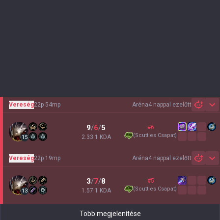
Vereség
22p 54mp
Aréna
4 nappal ezelőtt
Sh
9
/
6
/
5
#6
(
Scuttles Csapat
)
2.33:1 KDA
15
Vereség
22p 19mp
Aréna
4 nappal ezelőtt
Sh
3
/
7
/
8
#5
(
Scuttles Csapat
)
1.57:1 KDA
13
Több megjelenítése