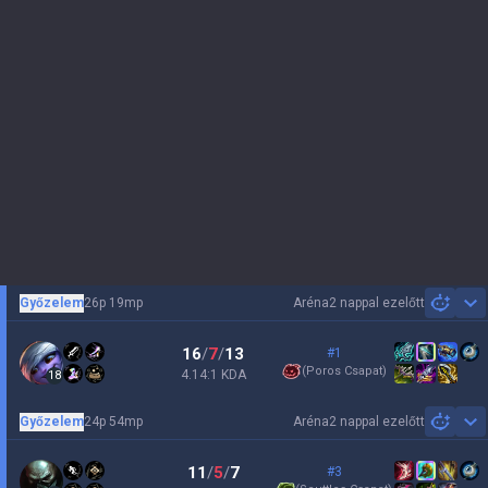
Győzelem
26p 19mp
Aréna
2 nappal ezelőtt
Sh
16
/
7
/
13
#1
(
Poros Csapat
)
4.14:1 KDA
18
Győzelem
24p 54mp
Aréna
2 nappal ezelőtt
Sh
11
/
5
/
7
#3