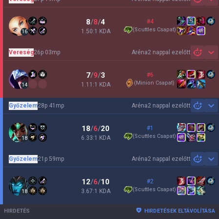
Sh
8
/
8
/
4
#4
(
Scuttles Csapat
)
1.50:1 KDA
16
Vereség
26p 03mp
Aréna
2 nappal ezelőtt
Sh
7
/
9
/
3
#6
(
Minion Csapat
)
1.11:1 KDA
14
Győzelem
28p 41mp
Aréna
2 nappal ezelőtt
Sh
18
/
6
/
20
#1
(
Scuttles Csapat
)
6.33:1 KDA
18
Győzelem
21p 59mp
Aréna
2 nappal ezelőtt
Sh
12
/
6
/
10
#2
(
Scuttles Csapat
)
3.67:1 KDA
18
HIRDETÉS
HIRDETÉSEK ELTÁVOLÍTÁSA