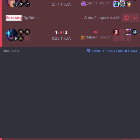
(
Krugs Csapat
)
2.14:1 KDA
17
Vereség
23p 36mp
Aréna
2 nappal ezelőtt
Sh
1
/
4
/
0
#6
(
Minion Csapat
)
0.25:1 KDA
9
HIRDETÉS
HIRDETÉSEK ELTÁVOLÍTÁSA