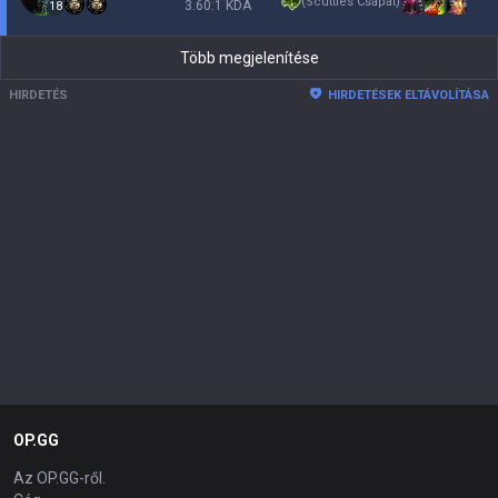
(
Scuttles Csapat
)
3.60:1 KDA
18
Több megjelenítése
HIRDETÉS
HIRDETÉSEK ELTÁVOLÍTÁSA
OP.GG
Az OP.GG-ről.