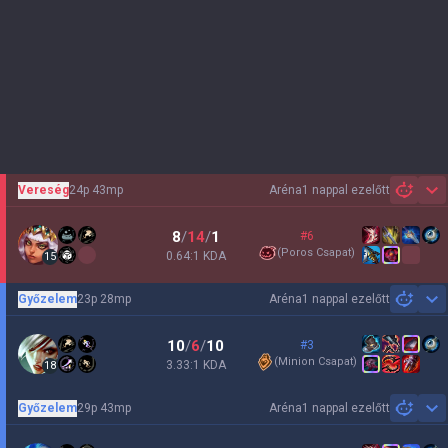
Vereség
24p 43mp
Aréna
1 nappal ezelőtt
Sh
8
/
14
/
1
#6
(
Poros Csapat
)
0.64:1 KDA
15
Győzelem
23p 28mp
Aréna
1 nappal ezelőtt
Sh
10
/
6
/
10
#3
(
Minion Csapat
)
3.33:1 KDA
18
Győzelem
29p 43mp
Aréna
1 nappal ezelőtt
Sh