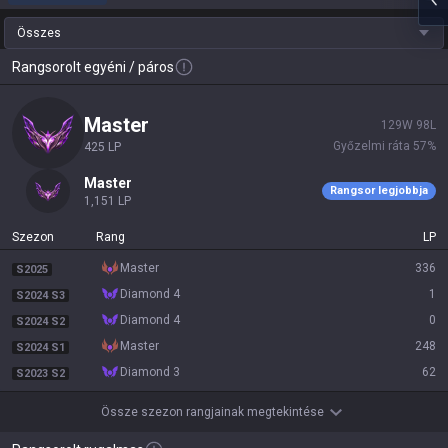
Összes
Rangsorolt egyéni / páros
master
129
W
98
L
Győzelmi ráta
57
%
425
LP
master
Rangsor legjobbja
1,151
LP
Szezon
Rang
LP
master
336
S2025
diamond 4
1
S2024 S3
diamond 4
0
S2024 S2
master
248
S2024 S1
diamond 3
62
S2023 S2
Össze szezon rangjainak megtekintése