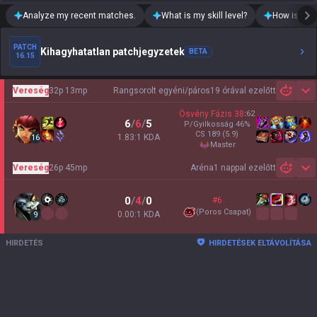
Analyze my recent matches.
What is my skill level?
How is my t
PATCH
Kihagyhatatlan patchjegyzetek
BETA
16.15
Vereség
32p 13mp
Rangsorolt egyéni/páros
19 órával ezelőtt
Sh
Ösvény Fázis
38
:
62
6
/
6
/
5
P/Gyilkosság
46
%
CS
189
(5.9)
1.83:1 KDA
16
master
Vereség
26p 45mp
Aréna
1 nappal ezelőtt
Sh
0
/
4
/
0
#6
(
Poros Csapat
)
0.00:1 KDA
9
HIRDETÉS
HIRDETÉSEK ELTÁVOLÍTÁSA