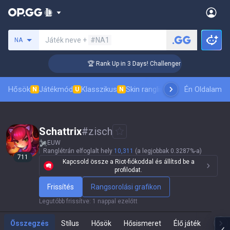
Keresés egy szummonert
Játék neve +
#NA1
NA
🏆 Rank Up in 3 Days! Challenger Coaching
Hősök
Játékmód
Klasszikus
Skin ranglista
Vezetőlisták
Én Oldalam
Pro 
N
U
N
Schattrix
#
zisch
EUW
Ranglétrán elfoglalt hely
10,311
(a legjobbak 0.3287%-a)
711
Kapcsold össze a Riot-fiókoddal és állítsd be a
profilodat.
Frissítés
Rangsorolási grafikon
Legutóbb frissítve
:
1 nappal ezelőtt
Összegzés
Stílus
Hősök
Hősismeret
Élő játék
Te