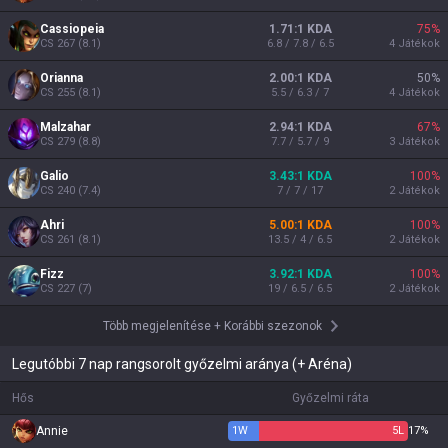
Cassiopeia
1.71:1 KDA
75
%
CS
267
(
8.1
)
6.8 / 7.8 / 6.5
4
Játékok
Orianna
2.00:1 KDA
50
%
CS
255
(
8.1
)
5.5 / 6.3 / 7
4
Játékok
Malzahar
2.94:1 KDA
67
%
CS
279
(
8.8
)
7.7 / 5.7 / 9
3
Játékok
Galio
3.43:1 KDA
100
%
CS
240
(
7.4
)
7 / 7 / 17
2
Játékok
Ahri
5.00:1 KDA
100
%
CS
261
(
8.1
)
13.5 / 4 / 6.5
2
Játékok
Fizz
3.92:1 KDA
100
%
CS
227
(
7
)
19 / 6.5 / 6.5
2
Játékok
Több megjelenítése
+
Korábbi szezonok
Legutóbbi 7 nap rangsorolt győzelmi aránya (+ Aréna)
Hős
Győzelmi ráta
Annie
1
W
5
L
17%