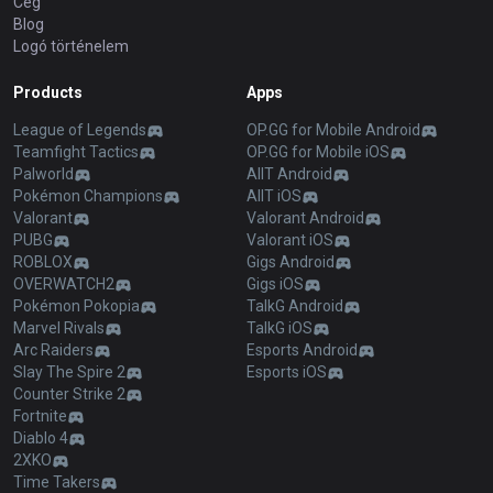
Cég
Blog
Logó történelem
Products
Apps
League of Legends
OP.GG for Mobile Android
Teamfight Tactics
OP.GG for Mobile iOS
Palworld
AllT Android
Pokémon Champions
AllT iOS
Valorant
Valorant Android
PUBG
Valorant iOS
ROBLOX
Gigs Android
OVERWATCH2
Gigs iOS
Pokémon Pokopia
TalkG Android
Marvel Rivals
TalkG iOS
Arc Raiders
Esports Android
Slay The Spire 2
Esports iOS
Counter Strike 2
Fortnite
Diablo 4
2XKO
Time Takers