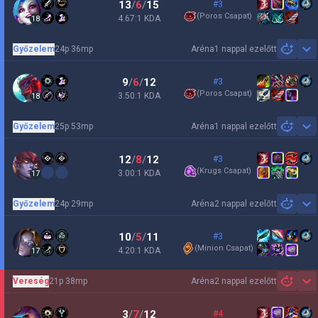
13
/
6
/
15
#3
(
Poros Csapat
)
4.67:1 KDA
18
Győzelem
24p 36mp
Aréna
1 nappal ezelőtt
Sh
9
/
6
/
12
#3
(
Poros Csapat
)
3.50:1 KDA
18
Győzelem
25p 53mp
Aréna
1 nappal ezelőtt
Sh
12
/
8
/
12
#3
(
Krugs Csapat
)
3.00:1 KDA
17
Győzelem
24p 29mp
Aréna
2 nappal ezelőtt
Sh
10
/
5
/
11
#3
(
Minion Csapat
)
4.20:1 KDA
17
Vereség
21p 38mp
Aréna
2 nappal ezelőtt
Sh
3
/
7
/
12
#4