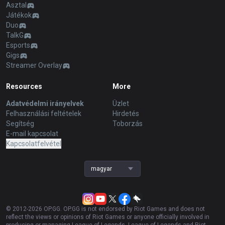
Asztal
Játékok
Duo
TalkG
Esports
Gigs
Streamer Overlay
Resources
More
Adatvédelmi irányelvek
Üzlet
Felhasználási feltételek
Hirdetés
Segítség
Toborzás
E-mail kapcsolat
Kapcsolatfelvétel
magyar
© 2012-
2026
OP.GG. OP.GG is not endorsed by Riot Games and does not
reflect the views or opinions of Riot Games or anyone officially involved in