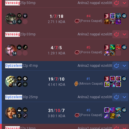
Vereség
25p 50mp
Aréna
2 nappal ezelőtt
Sh
1
/
7
/
18
#4
(
Poros Csapat
)
2.71:1 KDA
17
Vereség
23p 03mp
Aréna
2 nappal ezelőtt
Sh
4
/
7
/
5
#5
(
Poros Csapat
)
1.29:1 KDA
14
Győzelem
22p 41mp
Aréna
2 nappal ezelőtt
Sh
19
/
7
/
10
#1
(
Minion Csapat
)
4.14:1 KDA
18
Győzelem
30p 25mp
Aréna
2 nappal ezelőtt
Sh
31
/
10
/
7
#3
(
Poros Csapat
)
3.80:1 KDA
18
Vereség
27p 19mp
Aréna
2 nappal ezelőtt