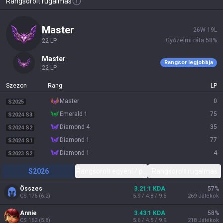
Rangsorolt rugalmas
master
26
W
19
L
Győzelmi ráta
58
%
22
LP
master
Rangsor legjobbja
22
LP
Szezon
Rang
LP
master
0
S2025
emerald 1
75
S2024 S3
diamond 4
35
S2024 S2
diamond 1
77
S2024 S1
diamond 1
4
S2023 S2
S2026
Rangsorolt egyéni / páros
Rangsorolt rugalmas
Összes
3.21:1 KDA
57
%
CS
176
(
6.2
)
5.9 / 4.8 / 9.6
269
Játékok
Annie
3.43:1 KDA
58
%
CS
162
(
5.8
)
5.6 / 4.5 / 9.9
218
Játékok