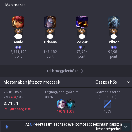
Hősismeret
260
16
12
11
Annie
Orianna
Veigar
Viktor
2,831,193

148,182

97,934

94,981

pont
pont
pont
pont
Több megjelenítése
Mostanában játszott meccsek
20Jtk 11W 9L
Legnagyobb győzelmi
Kedvenc szerep
arány
(rangsorolt)
9.9
/
6.9
/
8.8
2.71
: 1
P/Gyilkosság
89
%
100
%
100
%
100
%
Az
OP
-
pontszám
segítségével pontosabb lebontást kapsz a
képességeidről.