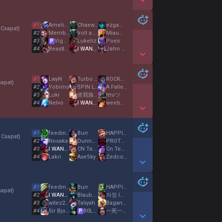
Show More Detail Games
#
1
Ameliability
Chaewon
ezgamedud
 Csapat
)
#
2
Member2
troll acc 3
MiauMiauu
#
3
ViggoEdits
Lukeliz
Poes
P
#
4
Beastlys
I WANT BE COACH
Jøhn Shelby
Show More Detail Games
#
1
LwyN
Turbo Losse
ROCKSTAR MADE
sapat
)
#
2
Yobimo
SPIN Laserhieb
A Fallen Poro
#
3
Luki
坐我脸上
πτυツ
#
4
Nelvo
I WANT BE COACH
weebee
Show More Detail Games
#
1
feeding asian
Burr
HAPPIEST MAN EUW
 Csapat
)
#
2
Nosaka
Dunneboshond
PROTECTION CHARM
#
3
I WANT BE COACH
CN Team V5XXX1
Cn Team Fk
#
4
Lakri
AxeSky
Zedcore
Show More Detail Games
#
1
feeding asian
Burr
HAPPIEST MAN EUW
sapat
)
#
2
I WANT BE COACH
BlaubeerTee
자정 INT
#
3
witez2003
Taliyah
Bagance
#
4
Sir Bjoerk
B0LULU
一死一送
P