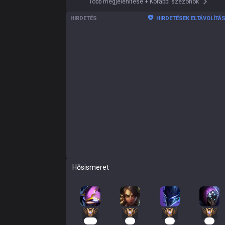
Több megjelenítése
+
Korábbi szezonok
HIRDETÉS
HIRDETÉSEK ELTÁVOLÍTÁ
Hősismeret
219
12
12
12