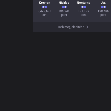
Kennen
Nidalee
Nocturne
Jax
2,379,533

105,038

101,129

100,656

pont
pont
pont
pont
Több megjelenítése