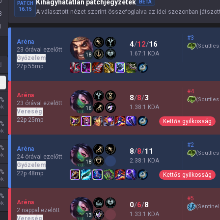
0
Kihagyhatatlan patchjegyzetek
BETA
PATCH
16.15
A választott nézet szerint összefoglalva az idei szezonban játszot
8
1
#3
Aréna
4
/
12
/
16
(
Scuttles
23 órával ezelőtt
1.67:1 KDA
18
Győzelem
d
27p 55mp
galmas
#4
Aréna
8
/
8
/
3
%
(
Scuttles
23 órával ezelőtt
ok
1.38:1 KDA
16
Vereség
22p 25mp
Kettős gyilkosság
%
ok
#2
%
Aréna
8
/
8
/
11
(
Scuttles
ok
24 órával ezelőtt
2.38:1 KDA
18
Győzelem
%
22p 48mp
Kettős gyilkosság
ok
%
#5
Aréna
ok
0
/
6
/
8
(
Sentinel
2 nappal ezelőtt
1.33:1 KDA
13
Vereség