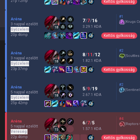
21p 12mp
Kettős gyilkosság
#1
Aréna
7
/
7
/
16
(
Krugs C
3 nappal ezelőtt
3.29:1 KDA
18
Győzelem
20p 46mp
Kettős gyilkosság
#2
Aréna
8
/
11
/
12
(
Scuttles
3 nappal ezelőtt
1.82:1 KDA
18
Győzelem
23p 37mp
Kettős gyilkosság
#2
Aréna
5
/
9
/
19
(
Sentinel
5 nappal ezelőtt
2.67:1 KDA
18
Győzelem
25p 42mp
#4
Aréna
6
/
7
/
5
(
Raptors 
5 nappal ezelőtt
1.57:1 KDA
15
Vereség
22p 46mp
Kettős gyilkosság