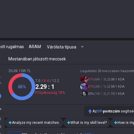
olt rugalmas
ARAM
Várólista típusa
Mostanában játszott meccsek
20Jtk 13W 7L
Legutóbbi 20 meccsben használt
L
67
%
(
6W / 3L
)
2.08:1 KDA
7.0
/
8.4
/
12.2
%
2.29
: 1
65
%
67
%
(
2W / 1L
)
2.58:1 KDA
P/Gyilkosság
78
%
33
%
(
1W / 2L
)
1.73:1 KDA
P
Az
OP
-
pontszám
segítség
3
Analyze my recent matches.
What is my skill level?
How is my
4