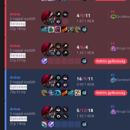
#4
Aréna
4
/
9
/
11
(
Scuttles
5 nappal ezelőtt
1.67:1 KDA
17
Vereség
22p 18mp
#4
Aréna
4
/
6
/
4
(
Krugs C
5 nappal ezelőtt
1.33:1 KDA
15
Vereség
21p 37mp
Kettős gyilkosság
#3
Aréna
16
/
9
/
11
(
Sentinel
5 nappal ezelőtt
3.00:1 KDA
18
Győzelem
29p 51mp
Kettős gyilkosság
#2
Aréna
5
/
12
/
18
(
Krugs C
5 nappal ezelőtt
1.92:1 KDA
18
Győzelem
31p 14mp