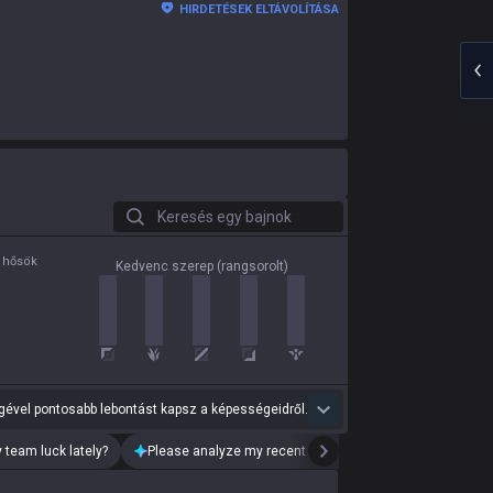
HIRDETÉSEK ELTÁVOLÍTÁSA
Keresés egy bajnok
 hősök
Kedvenc szerep (rangsorolt)
ével pontosabb lebontást kapsz a képességeidről.
 team luck lately?
Please analyze my recent playstyle.