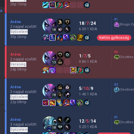
26p 15mp
SA
#1
Aréna
18
/
7
/
24
(
Krugs C
2 nappal ezelőtt
6.00:1 KDA
18
Győzelem
30p 26mp
Kettős gyilkosság
#6
Aréna
1
/
7
/
5
(
Scuttles
2 nappal ezelőtt
0.86:1 KDA
13
Vereség
24p 58mp
#3
Aréna
5
/
10
/
9
(
Sentinel
3 nappal ezelőtt
1.40:1 KDA
18
Győzelem
22p 08mp
#1
Aréna
12
/
5
/
14
(
Scuttles
3 nappal ezelőtt
5.20:1 KDA
18
Győzelem