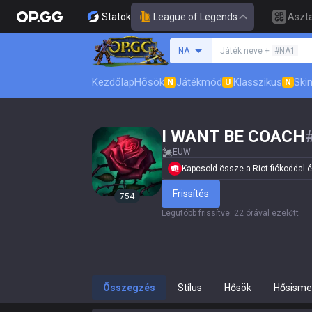
Statok
League of Legends
Aszta
Keresés egy szummon
NA
Játék neve +
#NA1
Kezdőlap
Hősök
Játékmód
Klasszikus
Skin
N
U
N
I WANT BE COACH
EUW
Kapcsold össze a Riot-fiókoddal és 
Frissítés
754
Legutóbb frissítve
:
22 órával ezelőtt
Összegzés
Stílus
Hősök
Hősisme