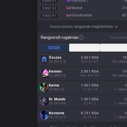
diamond 1
5
S2024 S1
master
31
S2023 S2
grandmaster
85
S2023 S1
Össze szezon rangjainak megtekintése
Rangsorolt rugalmas
Unranke
S2026
Rangsorolt egyéni / páros
Rangsorolt ru
Összes
2.43:1 KDA
58
CS
207
(
7.5
)
5.5 / 5 / 6.7
109
Játék
Kennen
2.50:1 KDA
59
CS
208
(
7.5
)
5.6 / 4.9 / 6.7
106
Játék
Karma
1.40:1 KDA
0
CS
80
(
2.5
)
1 / 10 / 13
1
Játék
Dr. Mundo
1.00:1 KDA
0
CS
242
(
9.6
)
2 / 4 / 2
1
Játék
Nocturne
0.73:1 KDA
0
CS
157
(
7.1
)
3 / 11 / 5
1
Játék