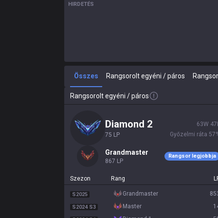
HIRDETÉS
Összes
Rangsorolt egyéni / páros
Rangsor
Rangsorolt egyéni / páros
diamond 2
63
W
47
Győzelmi ráta
57
75
LP
grandmaster
Rangsor legjobbja
867
LP
Szezon
Rang
L
grandmaster
85
S2025
master
1
S2024 S3