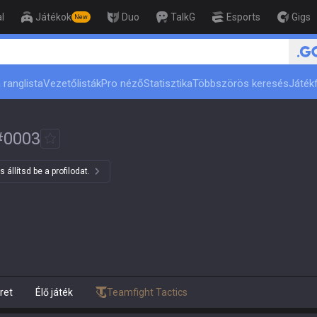
l
Játékok
Duo
TalkG
Esports
Gigs
New
ert
 ranglista
Vezetőlisták
Pro néző
Statisztika
Többszörös keresés
Játékf
#
0003
állítsd be a profilodat.
ret
Élő játék
Teamfight Tactics