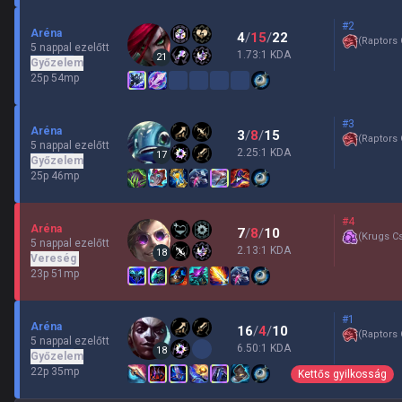
#2
Aréna
4
/
15
/
22
(
Raptors 
5 nappal ezelőtt
1.73:1 KDA
21
Győzelem
25p 54mp
#3
Aréna
3
/
8
/
15
(
Raptors 
5 nappal ezelőtt
2.25:1 KDA
17
Győzelem
25p 46mp
#4
Aréna
7
/
8
/
10
(
Krugs C
5 nappal ezelőtt
2.13:1 KDA
18
Vereség
23p 51mp
#1
Aréna
16
/
4
/
10
(
Raptors 
5 nappal ezelőtt
6.50:1 KDA
18
Győzelem
22p 35mp
Kettős gyilkosság