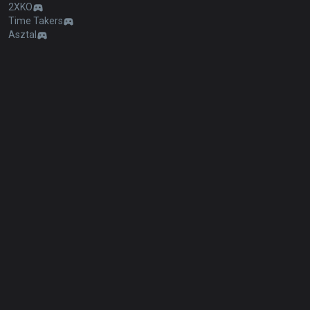
2XKO
Time Takers
Asztal
Játékok
Duo
TalkG
Esports
Gigs
Streamer Overlay
Resources
More
Adatvédelmi irányelvek
Üzlet
Felhasználási feltételek
Hirdetés
Segítség
Toborzás
E-mail kapcsolat
Kapcsolatfelvétel
magyar