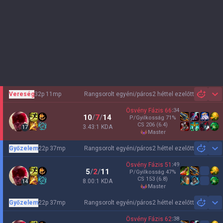
Vereség
32p 11mp
Rangsorolt egyéni/páros
2 héttel ezelőtt
Sh
Ösvény Fázis
66
:
34
10
/
7
/
14
P/Gyilkosság
71
%
CS
206
(6.4)
3.43:1 KDA
17
master
Győzelem
22p 37mp
Rangsorolt egyéni/páros
2 héttel ezelőtt
Sh
Ösvény Fázis
51
:
49
5
/
2
/
11
P/Gyilkosság
47
%
CS
153
(6.8)
8.00:1 KDA
14
master
Győzelem
22p 37mp
Rangsorolt egyéni/páros
2 héttel ezelőtt
Sh
Ösvény Fázis
62
:
38