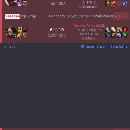
CS
170
(7)
1.00:1 KDA
14
diamond 1
Vereség
32p 22mp
Rangsorolt egyéni/páros
3 héttel ezelőtt
Sh
Ösvény Fázis
68
:
32
6
/
7
/
10
P/Gyilkosság
53
%
CS
209
(6.5)
2.29:1 KDA
16
master
HIRDETÉS
HIRDETÉSEK ELTÁVOLÍTÁSA