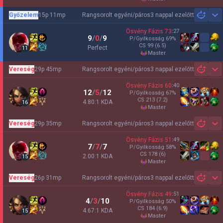
Győzelem
15p 11mp
Rangsorolt egyéni/páros
3 nappal ezelőtt
Sh
Ösvény Fázis
73
:
27
9
/
0
/
9
P/Gyilkosság
69
%
CS
99
(6.5)
Perfect
11
master
Vereség
29p 45mp
Rangsorolt egyéni/páros
3 nappal ezelőtt
Sh
Ösvény Fázis
60
:
40
12
/
5
/
12
P/Gyilkosság
67
%
CS
213
(7.2)
4.80:1 KDA
16
master
Vereség
29p 35mp
Rangsorolt egyéni/páros
3 nappal ezelőtt
Sh
Ösvény Fázis
51
:
49
7
/
7
/
7
P/Gyilkosság
58
%
CS
178
(6)
2.00:1 KDA
15
master
Vereség
26p 31mp
Rangsorolt egyéni/páros
3 nappal ezelőtt
Sh
Ösvény Fázis
49
:
51
4
/
3
/
10
P/Gyilkosság
50
%
CS
184
(6.9)
4.67:1 KDA
15
master