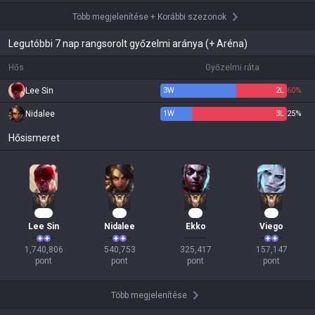
Több megjelenítése
+
Korábbi szezonok
Legutóbbi 7 nap rangsorolt győzelmi aránya (+ Aréna)
Hős
Győzelmi ráta
Lee Sin
3
W
2
L
60%
Nidalee
1
W
3
L
25%
Hősismeret
161
52
26
17
Lee Sin
Nidalee
Ekko
Viego
1,740,806

540,753

325,417

157,147

pont
pont
pont
pont
Több megjelenítése