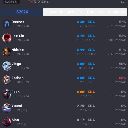
bronze 2
25
S2024 S1
S2026
Rangsorolt egyéni / páros
Rangsorolt rugalmas
Összes
4.48:1 KDA
52
%
CS
195
(
7.3
)
8 / 3.5 / 7.9
782
Játékok
Lee Sin
4.26:1 KDA
53
%
CS
194
(
7.3
)
8.1 / 3.7 / 7.7
510
Játékok
Nidalee
4.99:1 KDA
51
%
CS
197
(
7.3
)
7.7 / 3.2 / 8.2
266
Játékok
Viego
4.80:1 KDA
50
%
CS
210
(
7.9
)
8 / 2.5 / 4
2
Játékok
Zaahen
4.00:1 KDA
100
%
CS
108
(
8.2
)
2 / 1 / 2
1
Játékok
Ekko
6.00:1 KDA
0
%
CS
216
(
7.5
)
7 / 2 / 5
1
Játékok
Yuumi
2.25:1 KDA
0
%
CS
19
(
0.8
)
2 / 4 / 7
1
Játékok
Sion
0.17:1 KDA
0
%
CS
128
(
7
)
1 / 6 / 0
1
Játékok