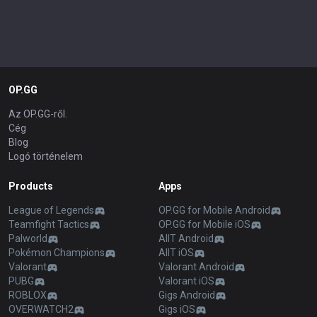
OP.GG
Az OP.GG-ről.
Cég
Blog
Logó történelem
Products
Apps
League of Legends
OP.GG for Mobile Android
Teamfight Tactics
OP.GG for Mobile iOS
Palworld
AllT Android
Pokémon Champions
AllT iOS
Valorant
Valorant Android
PUBG
Valorant iOS
ROBLOX
Gigs Android
OVERWATCH2
Gigs iOS