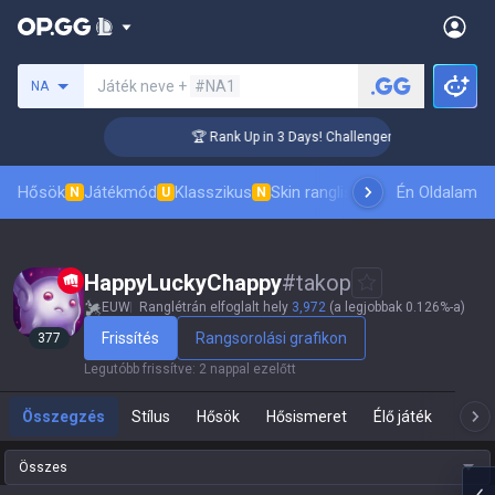
Keresés egy szummonert
Játék neve +
#NA1
NA
🏆 Rank Up in 3 Days! Challenger Coaching
Hősök
Játékmód
Klasszikus
Skin ranglista
Vezetőlisták
Én Oldalam
Pro 
N
U
N
HappyLuckyChappy
#
takop
EUW
Ranglétrán elfoglalt hely
3,972
(a legjobbak 0.126%-a)
Frissítés
Rangsorolási grafikon
377
Legutóbb frissítve
:
2 nappal ezelőtt
Összegzés
Stílus
Hősök
Hősismeret
Élő játék
Te
Összes