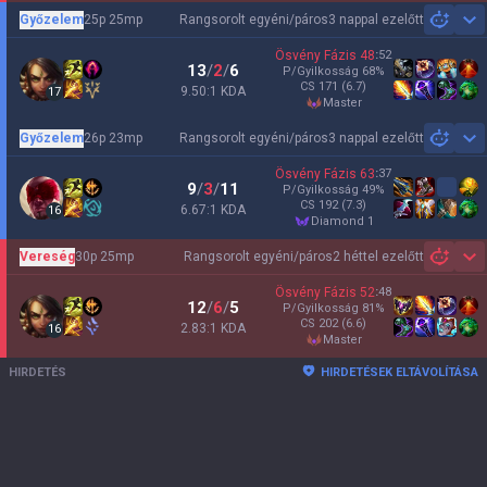
Győzelem
25p 25mp
Rangsorolt egyéni/páros
3 nappal ezelőtt
Sh
Ösvény Fázis
48
:
52
13
/
2
/
6
P/Gyilkosság
68
%
CS
171
(6.7)
9.50:1 KDA
17
master
Győzelem
26p 23mp
Rangsorolt egyéni/páros
3 nappal ezelőtt
Sh
Ösvény Fázis
63
:
37
9
/
3
/
11
P/Gyilkosság
49
%
CS
192
(7.3)
6.67:1 KDA
16
diamond 1
Vereség
30p 25mp
Rangsorolt egyéni/páros
2 héttel ezelőtt
Sh
Ösvény Fázis
52
:
48
12
/
6
/
5
P/Gyilkosság
81
%
CS
202
(6.6)
2.83:1 KDA
16
master
HIRDETÉS
HIRDETÉSEK ELTÁVOLÍTÁSA