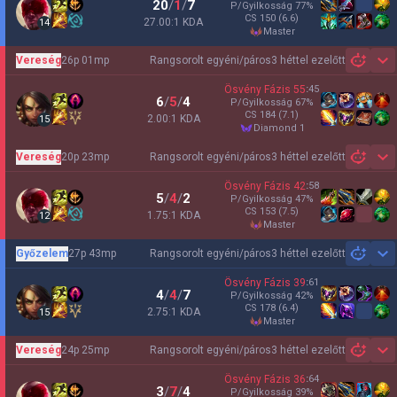
20
/
1
/
7
P/Gyilkosság
77
%
CS
150
(6.6)
27.00:1 KDA
14
master
Vereség
26p 01mp
Rangsorolt egyéni/páros
3 héttel ezelőtt
Sh
Ösvény Fázis
55
:
45
6
/
5
/
4
P/Gyilkosság
67
%
CS
184
(7.1)
2.00:1 KDA
15
diamond 1
Vereség
20p 23mp
Rangsorolt egyéni/páros
3 héttel ezelőtt
Sh
Ösvény Fázis
42
:
58
5
/
4
/
2
P/Gyilkosság
47
%
CS
153
(7.5)
1.75:1 KDA
12
master
Győzelem
27p 43mp
Rangsorolt egyéni/páros
3 héttel ezelőtt
Sh
Ösvény Fázis
39
:
61
4
/
4
/
7
P/Gyilkosság
42
%
CS
178
(6.4)
2.75:1 KDA
15
master
Vereség
24p 25mp
Rangsorolt egyéni/páros
3 héttel ezelőtt
Sh
Ösvény Fázis
36
:
64
3
/
7
/
4
P/Gyilkosság
39
%