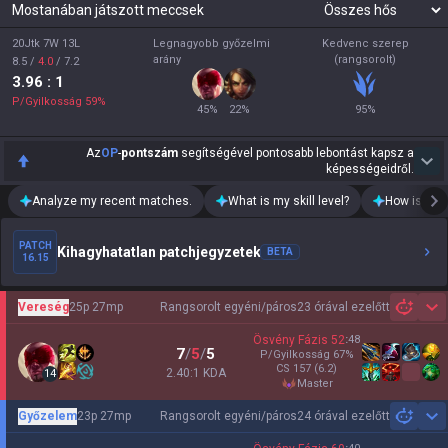
Mostanában játszott meccsek
20Jtk 7W 13L
Legnagyobb győzelmi
Kedvenc szerep
arány
(rangsorolt)
8.5
/
4.0
/
7.2
3.96
: 1
P/Gyilkosság
59
%
45
%
22
%
95
%
Az
OP
-
pontszám
segítségével pontosabb lebontást kapsz a
képességeidről.
Analyze my recent matches.
What is my skill level?
How is my t
PATCH
Kihagyhatatlan patchjegyzetek
BETA
16.15
Vereség
25p 27mp
Rangsorolt egyéni/páros
23 órával ezelőtt
Sh
Ösvény Fázis
52
:
48
7
/
5
/
5
P/Gyilkosság
67
%
CS
157
(6.2)
2.40:1 KDA
14
master
Győzelem
23p 27mp
Rangsorolt egyéni/páros
24 órával ezelőtt
Sh