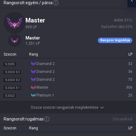
Rangsorolt egyéni / páros
master
408
W
377
L
Győzelmi ráta
52
%
933
LP
master
Rangsor legjobbja
1,251
LP
Szezon
Rang
LP
diamond 2
32
S2025
diamond 2
36
S2024 S3
diamond 2
75
S2024 S2
master
306
S2024 S1
platinum 1
25
S2022
Össze szezon rangjainak megtekintése
Rangsorolt rugalmas
Unranked
Szezon
Rang
LP