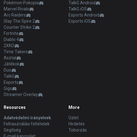
Pokémon Pokopia
TalkG Android
Marvel Rivals
TalkG iOS
Arc Raiders
Esports Android
Slay The Spire 2
Esports iOS
Counter Strike 2
Fortnite
Diablo 4
2XKO
Time Takers
Asztal
Játékok
Duo
TalkG
Esports
Gigs
Streamer Overlay
Resources
More
Adatvédelmi irányelvek
Üzlet
Felhasználási feltételek
Hirdetés
Segítség
Toborzás
E-mail kapcsolat