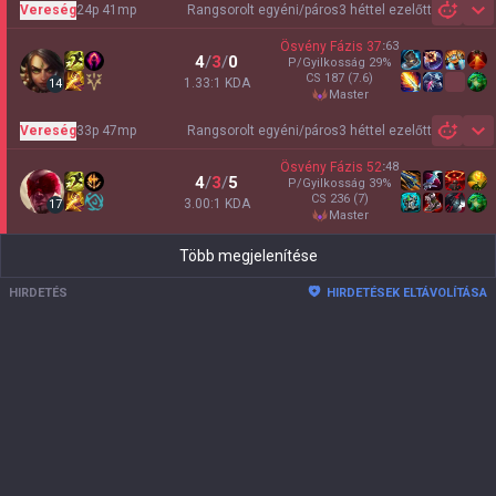
Vereség
24p 41mp
Rangsorolt egyéni/páros
3 héttel ezelőtt
Sh
Ösvény Fázis
37
:
63
4
/
3
/
0
P/Gyilkosság
29
%
CS
187
(7.6)
1.33:1 KDA
14
master
Vereség
33p 47mp
Rangsorolt egyéni/páros
3 héttel ezelőtt
Sh
Ösvény Fázis
52
:
48
4
/
3
/
5
P/Gyilkosság
39
%
CS
236
(7)
3.00:1 KDA
17
master
Több megjelenítése
HIRDETÉS
HIRDETÉSEK ELTÁVOLÍTÁSA