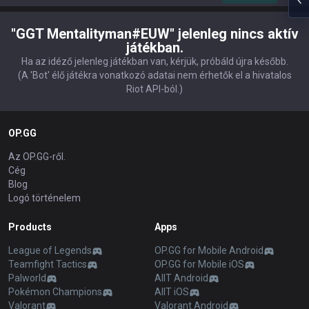
"GGT Mentalityman#EUW" jelenleg nincs aktív
játékban.
Ha az idéző jelenleg játékban van, kérjük, próbáld újra később.
(A 'Bot' élő játékra vonatkozó adatai nem érhetők el a hivatalos
Riot API-ból.)
OP.GG
Az OP.GG-ről.
Cég
Blog
Logó történelem
Products
Apps
League of Legends
OP.GG for Mobile Android
Teamfight Tactics
OP.GG for Mobile iOS
Palworld
AllT Android
Pokémon Champions
AllT iOS
Valorant
Valorant Android