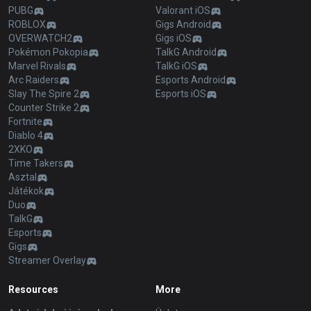
PUBG
Valorant iOS
ROBLOX
Gigs Android
OVERWATCH2
Gigs iOS
Pokémon Pokopia
TalkG Android
Marvel Rivals
TalkG iOS
Arc Raiders
Esports Android
Slay The Spire 2
Esports iOS
Counter Strike 2
Fortnite
Diablo 4
2XKO
Time Takers
Asztal
Játékok
Duo
TalkG
Esports
Gigs
Streamer Overlay
Resources
More