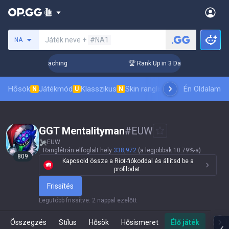
Keresés egy szummonert
Játék neve +
#NA1
NA
s! Challenger Coaching
🏆 Rank Up in 3 Days! Challenger C
Hősök
Játékmód
Klasszikus
Skin ranglista
Vezetőlisták
Én Oldalam
Pro 
N
U
N
GGT Mentalityman
#
EUW
EUW
Ranglétrán elfoglalt hely
338,972
(a legjobbak 10.79%-a)
809
Kapcsold össze a Riot-fiókoddal és állítsd be a
profilodat.
Frissítés
Legutóbb frissítve
:
2 nappal ezelőtt
Összegzés
Stílus
Hősök
Hősismeret
Élő játék
Te