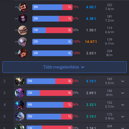
222
vs
3
W
1
L
75%
4.00:1
7.4/m
181
vs
2
W
1
L
67%
4.38:1
7.2/m
119
vs
1
W
2
L
33%
1.50:1
6.6/m
139
vs
2
W
0
L
100%
14.67:1
6.7/m
224
vs
2
W
0
L
100%
2.63:1
8/m
Több megjelenítése
169
2
5
W
3
L
63%
4.10:1
5.5/m
166
3
2
W
5
L
29%
2.69:1
6/m
152
4
4
W
1
L
80%
3.32:1
5.7/m
172
5
3
W
1
L
75%
3.19:1
5.9/m
204
6
1
W
2
L
33%
2.24:1