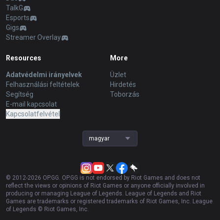
TalkG
Esports
Gigs
Streamer Overlay
Resources
More
Adatvédelmi irányelvek
Üzlet
Felhasználási feltételek
Hirdetés
Segítség
Toborzás
E-mail kapcsolat
Kapcsolatfelvétel
magyar
© 2012-
2026
OP.GG. OP.GG is not endorsed by Riot Games and does not
reflect the views or opinions of Riot Games or anyone officially involved in
producing or managing League of Legends. League of Legends and Riot
Games are trademarks or registered trademarks of Riot Games, Inc. League
of Legends © Riot Games, Inc.