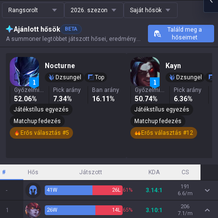
Rangsorolt
2026. szezon
Saját hősök
Ajánlott hősök
BETA
Találd meg a
hőseimet
A summoner legtöbbet játszott hősei, eredményei és fő statisztikái alapján.
Nocturne
Kayn
Dzsungel
Top
Dzsungel
Győzelmi ráta
Pick arány
Ban arány
Győzelmi ráta
Pick arány
B
52.06%
7.34%
16.11%
50.74%
6.36%
3
Játékstílus egyezés
Játékstílus egyezés
Matchup fedezés
Matchup fedezés
Erős választás #5
Erős választás #12
#
Hős
Játszott
KDA
CS
191
-
41
W
26
L
61%
3.14:1
6.6/m
206
1
26
W
14
L
65%
3.10:1
7.1/m