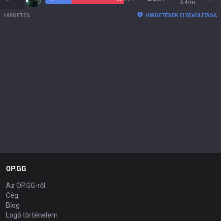
6.4/m
HIRDETÉS
HIRDETÉSEK ELTÁVOLÍTÁSA
OP.GG
Az OP.GG-ről.
Cég
Blog
Logó történelem