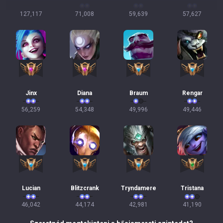
127,117
71,008
59,639
57,627
Jinx
Diana
Braum
Rengar
56,259
54,348
49,996
49,446
Lucian
Blitzcrank
Tryndamere
Tristana
46,042
44,174
42,981
41,190