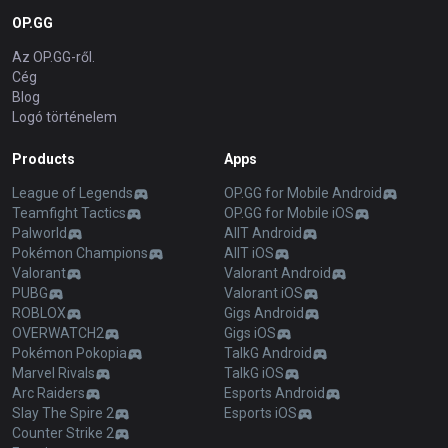
OP.GG
Az OP.GG-ről.
Cég
Blog
Logó történelem
Products
Apps
League of Legends
OP.GG for Mobile Android
Teamfight Tactics
OP.GG for Mobile iOS
Palworld
AllT Android
Pokémon Champions
AllT iOS
Valorant
Valorant Android
PUBG
Valorant iOS
ROBLOX
Gigs Android
OVERWATCH2
Gigs iOS
Pokémon Pokopia
TalkG Android
Marvel Rivals
TalkG iOS
Arc Raiders
Esports Android
Slay The Spire 2
Esports iOS
Counter Strike 2