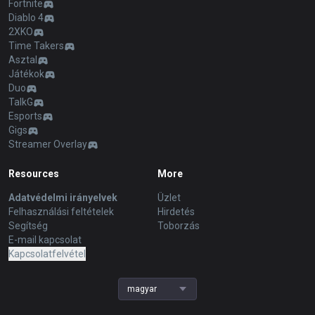
Fortnite
Diablo 4
2XKO
Time Takers
Asztal
Játékok
Duo
TalkG
Esports
Gigs
Streamer Overlay
Resources
More
Adatvédelmi irányelvek
Üzlet
Felhasználási feltételek
Hirdetés
Segítség
Toborzás
E-mail kapcsolat
Kapcsolatfelvétel
magyar