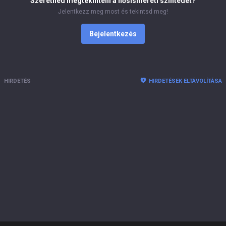
Szeretnéd megtekinteni a hősismereti szintedet?
Jelentkezz meg most és tekintsd meg!
Bejelentkezés
HIRDETÉS
HIRDETÉSEK ELTÁVOLÍTÁSA