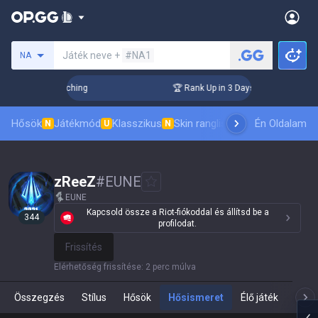
Keresés egy szummonert
Játék neve +
#NA1
NA
 Challenger Coaching
🏆 Rank Up in 3 Days! Challenger Coac
Hősök
Játékmód
Klasszikus
Skin ranglista
Vezetőlisták
Én Oldalam
Pro 
N
U
N
zReeZ
#
EUNE
EUNE
Kapcsold össze a Riot-fiókoddal és állítsd be a
344
profilodat.
Frissítés
Elérhetőség frissítése
:
2 perc múlva
Összegzés
Stílus
Hősök
Hősismeret
Élő játék
Te