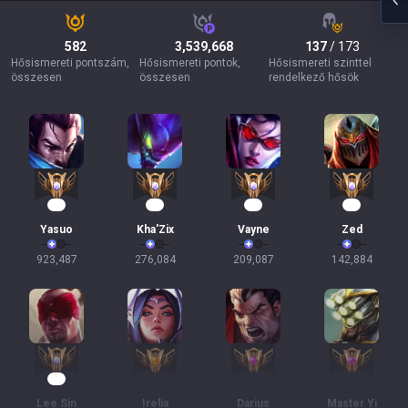
582
3,539,668
137
/ 173
Hősismereti pontszám,
Hősismereti pontok,
Hősismereti szinttel
összesen
összesen
rendelkező hősök
73
24
19
15
Yasuo
Kha'Zix
Vayne
Zed
923,487
276,084
209,087
142,884
11
Lee Sin
Irelia
Darius
Master Yi