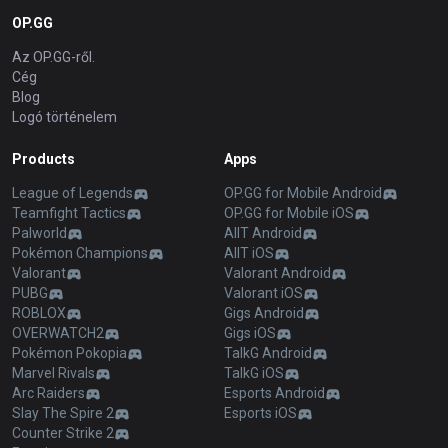
OP.GG
Az OP.GG-ről.
Cég
Blog
Logó történelem
Products
Apps
League of Legends
OP.GG for Mobile Android
Teamfight Tactics
OP.GG for Mobile iOS
Palworld
AllT Android
Pokémon Champions
AllT iOS
Valorant
Valorant Android
PUBG
Valorant iOS
ROBLOX
Gigs Android
OVERWATCH2
Gigs iOS
Pokémon Pokopia
TalkG Android
Marvel Rivals
TalkG iOS
Arc Raiders
Esports Android
Slay The Spire 2
Esports iOS
Counter Strike 2