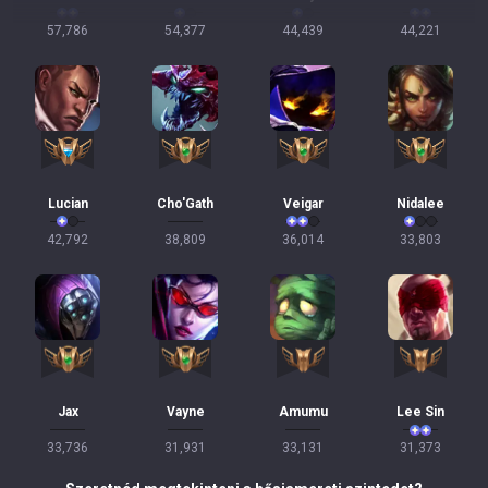
57,786
54,377
44,439
44,221
Lucian
Cho'Gath
Veigar
Nidalee
42,792
38,809
36,014
33,803
Jax
Vayne
Amumu
Lee Sin
33,736
31,931
33,131
31,373