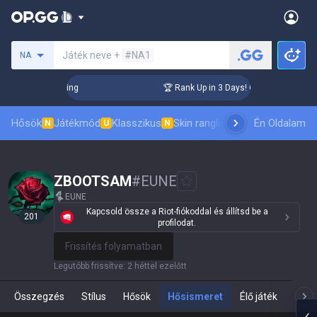
Keresés egy szummonert
Játék neve +
#NA1
NA
hallenger Coaching
🏆 Rank Up in 3 Days! Challenger Coachi
Hősök
Játékmód
Klasszikus
Skin ranglista
Vezetőlisták
Én Oldalam
Pro 
N
U
N
ZBOOTSAM
#
EUNE
EUNE
Kapcsold össze a Riot-fiókoddal és állítsd be a
201
profilodat.
Frissítés folyamatban
Legutóbb frissítve
:
2 héttel ezelőtt
Összegzés
Stílus
Hősök
Hősismeret
Élő játék
Te