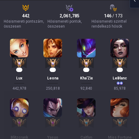
442
2,061,785
146
/ 173
Hősismereti pontszám,
Hősismereti pontok,
Hősismereti szinttel
összesen
összesen
rendelkező hősök
43
25
11
10
Lux
Leona
Kha'Zix
LeBlanc
442,978
250,818
92,840
85,978
Blitzcrank
Yasuo
Caitlyn
Miss Fortune