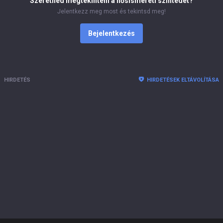
Szeretnéd megtekinteni a hősismereti szintedet?
Jelentkezz meg most és tekintsd meg!
Bejelentkezés
HIRDETÉS
HIRDETÉSEK ELTÁVOLÍTÁSA