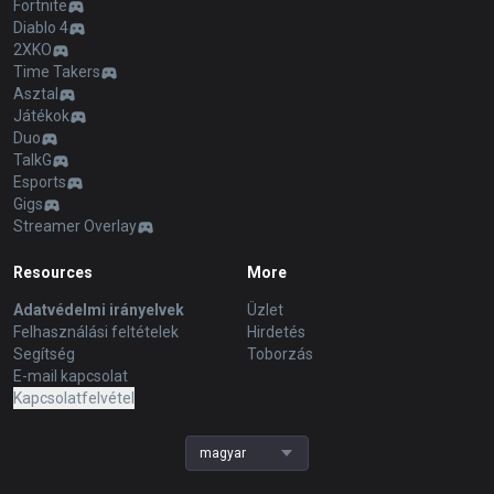
Fortnite
Diablo 4
2XKO
Time Takers
Asztal
Játékok
Duo
TalkG
Esports
Gigs
Streamer Overlay
Resources
More
Adatvédelmi irányelvek
Üzlet
Felhasználási feltételek
Hirdetés
Segítség
Toborzás
E-mail kapcsolat
Kapcsolatfelvétel
magyar