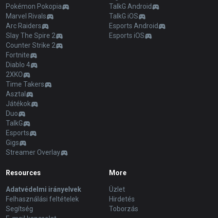
Pokémon Pokopia
TalkG Android
Marvel Rivals
TalkG iOS
Arc Raiders
Esports Android
Slay The Spire 2
Esports iOS
Counter Strike 2
Fortnite
Diablo 4
2XKO
Time Takers
Asztal
Játékok
Duo
TalkG
Esports
Gigs
Streamer Overlay
Resources
More
Adatvédelmi irányelvek
Üzlet
Felhasználási feltételek
Hirdetés
Segítség
Toborzás