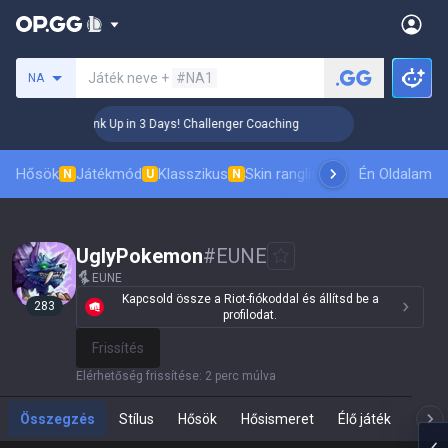
Keresés egy szummonert
Játék neve +
#NA1
NA
🏆 Rank Up in 3 Days! Challenger Coaching
🏆 Ran
Hősök
Játékmód
Klasszikus
Skin ranglista
Vezetőlisták
Én Oldalam
Pro 
N
U
N
UglyPokemon
#
EUNE
EUNE
Kapcsold össze a Riot-fiókoddal és állítsd be a
283
profilodat.
Frissítés
Elérhetőség frissítése
:
2 perc múlva
Összegzés
Stílus
Hősök
Hősismeret
Élő játék
Te