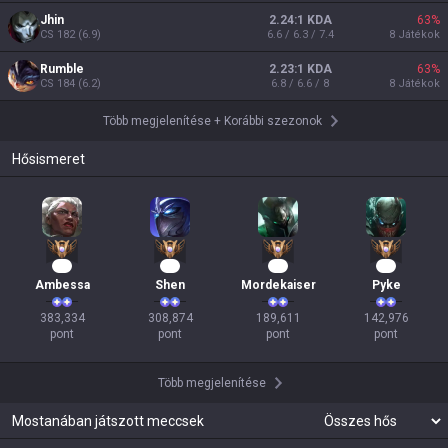
Jhin
2.24:1 KDA
63
%
CS
182
(
6.9
)
6.6 / 6.3 / 7.4
8
Játékok
Rumble
2.23:1 KDA
63
%
CS
184
(
6.2
)
6.8 / 6.6 / 8
8
Játékok
Több megjelenítése
+
Korábbi szezonok
Hősismeret
37
31
20
16
Ambessa
Shen
Mordekaiser
Pyke
383,334

308,874

189,611

142,976

pont
pont
pont
pont
Több megjelenítése
Mostanában játszott meccsek