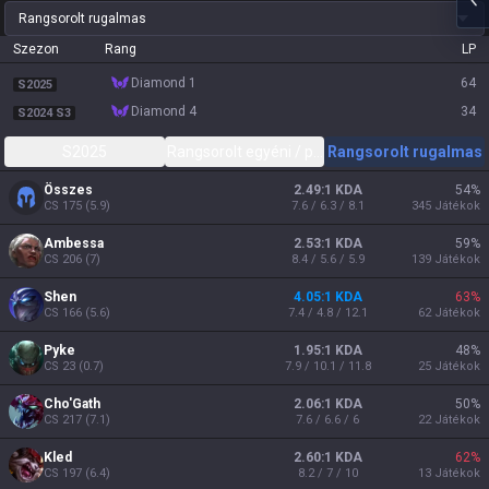
Rangsorolt rugalmas
Szezon
Rang
LP
diamond 1
64
S2025
diamond 4
34
S2024 S3
S2025
Rangsorolt egyéni / páros
Rangsorolt rugalmas
Összes
2.49:1 KDA
54
%
CS
175
(
5.9
)
7.6 / 6.3 / 8.1
345
Játékok
Ambessa
2.53:1 KDA
59
%
CS
206
(
7
)
8.4 / 5.6 / 5.9
139
Játékok
Shen
4.05:1 KDA
63
%
CS
166
(
5.6
)
7.4 / 4.8 / 12.1
62
Játékok
Pyke
1.95:1 KDA
48
%
CS
23
(
0.7
)
7.9 / 10.1 / 11.8
25
Játékok
Cho'Gath
2.06:1 KDA
50
%
CS
217
(
7.1
)
7.6 / 6.6 / 6
22
Játékok
Kled
2.60:1 KDA
62
%
CS
197
(
6.4
)
8.2 / 7 / 10
13
Játékok