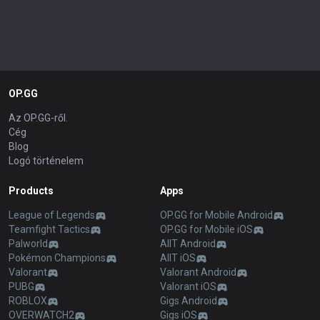
OP.GG
Az OP.GG-ről.
Cég
Blog
Logó történelem
Products
Apps
League of Legends
OP.GG for Mobile Android
Teamfight Tactics
OP.GG for Mobile iOS
Palworld
AllT Android
Pokémon Champions
AllT iOS
Valorant
Valorant Android
PUBG
Valorant iOS
ROBLOX
Gigs Android
OVERWATCH2
Gigs iOS