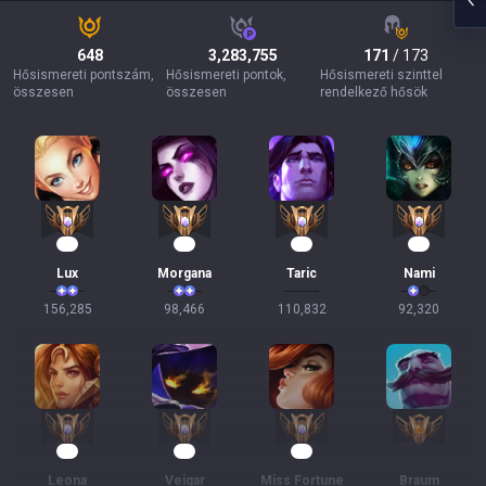
648
3,283,755
171
/ 173
Hősismereti pontszám,
Hősismereti pontok,
Hősismereti szinttel
összesen
összesen
rendelkező hősök
17
12
11
11
Lux
Morgana
Taric
Nami
156,285
98,466
110,832
92,320
10
10
10
Leona
Veigar
Miss Fortune
Braum