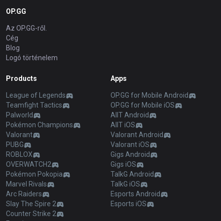
OP.GG
Az OP.GG-ről.
Cég
Blog
Logó történelem
Products
Apps
League of Legends
OP.GG for Mobile Android
Teamfight Tactics
OP.GG for Mobile iOS
Palworld
AllT Android
Pokémon Champions
AllT iOS
Valorant
Valorant Android
PUBG
Valorant iOS
ROBLOX
Gigs Android
OVERWATCH2
Gigs iOS
Pokémon Pokopia
TalkG Android
Marvel Rivals
TalkG iOS
Arc Raiders
Esports Android
Slay The Spire 2
Esports iOS
Counter Strike 2