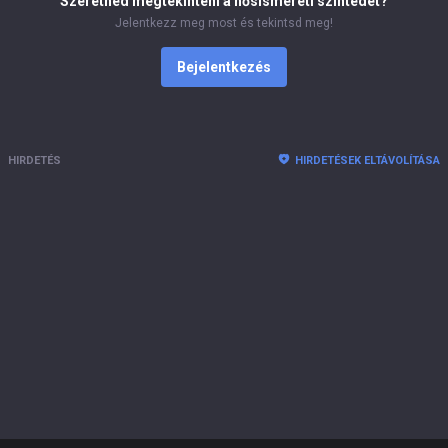
Szeretnéd megtekinteni a hősismereti szintedet?
Jelentkezz meg most és tekintsd meg!
Bejelentkezés
HIRDETÉS
HIRDETÉSEK ELTÁVOLÍTÁSA