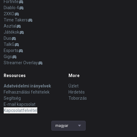
Fortnite
Diablo 4
2XKO
Time Takers
Asztal
Játékok
Duo
TalkG
Esports
Gigs
Streamer Overlay
Resources
More
Adatvédelmi irányelvek
Üzlet
Felhasználási feltételek
Hirdetés
Segítség
Toborzás
E-mail kapcsolat
Kapcsolatfelvétel
magyar