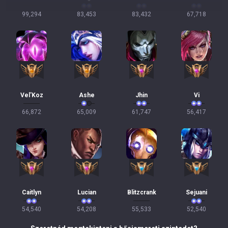
99,294
83,453
83,432
67,718
Vel'Koz
Ashe
Jhin
Vi
66,872
65,009
61,747
56,417
Caitlyn
Lucian
Blitzcrank
Sejuani
54,540
54,208
55,533
52,540