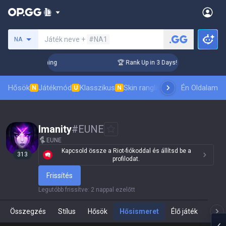
Keresés egy szummonert
Játék neve +
#NA1
NA
hallenger Coaching
🏆 Rank Up in 3 Days! Challenger Coachi
Hősök
Játékmód
Klasszikus
Skin ranglista
Vezetőlisták
Én Oldalam
Pro 
N
U
N
Imanity
#
EUNE
EUNE
Kapcsold össze a Riot-fiókoddal és állítsd be a
313
profilodat.
Frissítés
Legutóbb frissítve
:
2 nappal ezelőtt
Összegzés
Stílus
Hősök
Hősismeret
Élő játék
Te