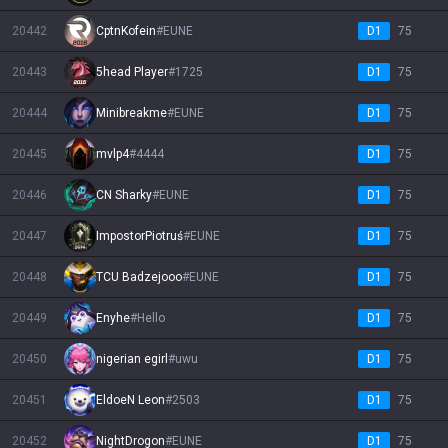
20442
CptnKofein
#
EUNE
D1
75
20443
5head Player
#
1725
D1
75
20444
Minibreakme
#
EUNE
D1
75
20445
mvlp4
#
4444
D1
75
20446
CN Sharky
#
EUNE
D1
75
20447
ImpostorPiotruś
#
EUNE
D1
75
20448
TCU Badzejooo
#
EUNE
D1
75
20449
Enyhe
#
Hello
D1
75
20450
nigerian egirl
#
uwu
D1
75
20451
EldoeN Leon
#
2503
D1
75
20452
NightDrogon
#
EUNE
D1
75