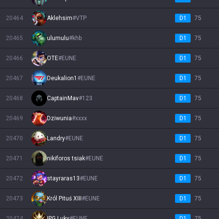
20464
Aklehsim
#
VTP
D1
75
20465
ulumulu
#
khb
D1
75
20466
OTΕ
#
EUNE
D1
75
20467
Deukalion1
#
EUNE
D1
75
20468
CaptainMav
#
123
D1
75
20469
Dziwunia
#
xxxx
D1
75
20470
Landry
#
EUNE
D1
75
20471
nikiforos tsiak
#
EUNE
D1
75
20472
stayraras13
#
EUNE
D1
75
20473
Król Pituś XIII
#
EUNE
D1
75
20474
IPG Luky
#
EUNE
D1
75