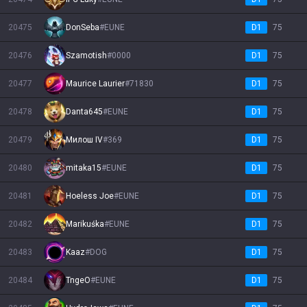
20475
DonSeba
#
EUNE
D1
75
20476
Szamotish
#
0000
D1
75
20477
Maurice Laurier
#
71830
D1
75
20478
Danta645
#
EUNE
D1
75
20479
Милош IV
#
369
D1
75
20480
mitaka15
#
EUNE
D1
75
20481
Hoeless Joe
#
EUNE
D1
75
20482
Marikuśka
#
EUNE
D1
75
20483
Kaaz
#
DOG
D1
75
20484
TngeO
#
EUNE
D1
75