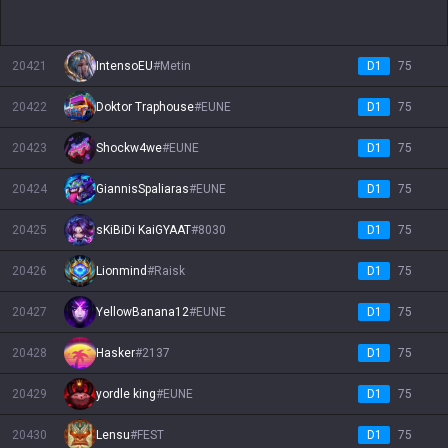
20421
IntensoEU
#
Metin
D1
75
20422
Doktor Traphouse
#
EUNE
D1
75
20423
Shockw4we
#
EUNE
D1
75
20424
GiannisSpaliaras
#
EUNE
D1
75
20425
sKiBiDi KaiGYAAT
#
8030
D1
75
20426
Lionmind
#
Raisk
D1
75
20427
YellowBanana12
#
EUNE
D1
75
20428
Hasker
#
2137
D1
75
20429
yordle king
#
EUNE
D1
75
20430
Lensu
#
FEST
D1
75