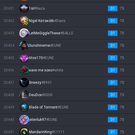
20431
1sł
#
Naza
D1
75
20432
Nigel Κατακάθι
#
Davis
D1
75
20433
LetMeGiggleThese
#
BALLS
D1
75
20434
Sunshineme
#
EUNE
D1
75
20435
titos170
#
EUNE
D1
75
20436
save me xoxo
#
white
D1
75
20437
Sneezy
#
8931
D1
75
20438
DeuDox
#
0000
D1
75
20439
Blade of Torment
#
EUNE
D1
75
20440
jelenluk97
#
EUNE
D1
75
20441
MandarinKing
#
11111
D1
75