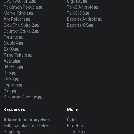
OVERWATCH2
Gigs iOS
Pokémon Pokopia
TalkG Android
Marvel Rivals
TalkG iOS
Arc Raiders
Esports Android
Slay The Spire 2
Esports iOS
Counter Strike 2
Fortnite
Diablo 4
2XKO
Time Takers
Asztal
Játékok
Duo
TalkG
Esports
Gigs
Streamer Overlay
Resources
More
Adatvédelmi irányelvek
Üzlet
Felhasználási feltételek
Hirdetés
Segítség
Toborzás