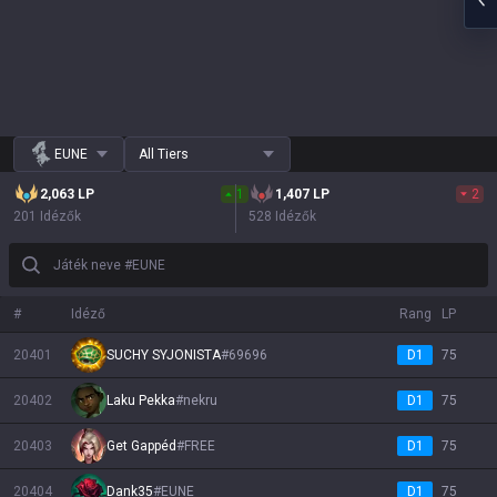
EUNE
All Tiers
2,063
LP
1
1,407
LP
2
201 Idézők
528 Idézők
Játék neve #EUNE
#
Idéző
Rang
LP
20401
SUCHY SYJONISTA
#
69696
D1
75
20402
Laku Pekka
#
nekru
D1
75
20403
Get Gappéd
#
FREE
D1
75
20404
Dank35
#
EUNE
D1
75