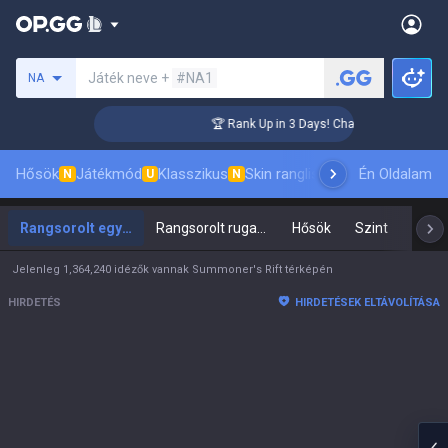
Keresés egy szummonert
Játék neve +
#NA1
NA
nger Coaching
🏆 Rank Up in 3 Days! Challenger Coaching
Hősök
Játékmód
Klasszikus
Skin ranglista
Vezetőlisták
Én Oldalam
Pro
N
U
N
Rangsorolt egyéni / páros
Rangsorolt rugalmas
Hősök
Szint
Hősi
Jelenleg 1,364,240 idézők vannak Summoner's Rift térképén
HIRDETÉS
HIRDETÉSEK ELTÁVOLÍTÁSA