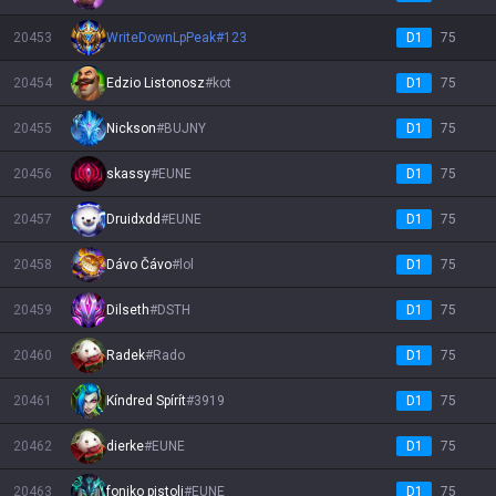
20453
WriteDownLpPeak
#
123
D1
75
20454
Edzio Listonosz
#
kot
D1
75
20455
Nickson
#
BUJNY
D1
75
20456
skassy
#
EUNE
D1
75
20457
Druidxdd
#
EUNE
D1
75
20458
Dávo Čávo
#
lol
D1
75
20459
Dilseth
#
DSTH
D1
75
20460
Radek
#
Rado
D1
75
20461
Kíndred Spírít
#
3919
D1
75
20462
dierke
#
EUNE
D1
75
20463
foniko pistoli
#
EUNE
D1
75