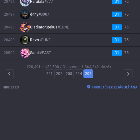
20496
Rafalala
#
777
D1
75
20497
d4ny
#
3007
D1
75
20498
GladiatorStelius
#
EUNE
D1
75
20499
Rezs
#
EUNE
D1
75
20500
Sandi
#
EAST
D1
75
#20,401 ~ #20,500
/ Összesen 1,364,240 idézők
201
202
203
204
205
Arrow Left
Arrow 
HIRDETÉS
HIRDETÉSEK ELTÁVOLÍTÁSA