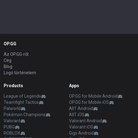
OP.GG
Az OP.GG-ről.
Cég
Blog
Logó történelem
Products
Apps
League of Legends
OP.GG for Mobile Android
Teamfight Tactics
OP.GG for Mobile iOS
Palworld
AllT Android
Pokémon Champions
AllT iOS
Valorant
Valorant Android
PUBG
Valorant iOS
ROBLOX
Gigs Android