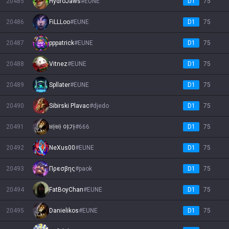
20485
HydroJaws
#
EUNE
D1
75
20486
FiLLLoo
#
EUNE
D1
75
20487
pppatrick
#
EUNE
D1
75
20488
Vitnez
#
EUNE
D1
75
20489
Spllater
#
EUNE
D1
75
20490
Sibirski Plavac
#
djedo
D1
75
20491
바바 야가
#
666
D1
75
20492
NeXus00
#
EUNE
D1
75
20493
Πρεσβης
#
paok
D1
75
20494
FatBoyChan
#
EUNE
D1
75
20495
Danielikos
#
EUNE
D1
75