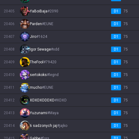
20405
YaBoiBaja
#
2090
D1
75
20406
Parden
#
EUNE
D1
75
20407
Jiro
#
1624
D1
75
20408
Igor Sewage
#
xdd
D1
75
20409
TheFool
#
79420
D1
75
20410
sertokoks
#
legnd
D1
75
20411
mucho
#
EUNE
D1
75
20412
XDXDXDDDXD
#
XDXD
D1
75
20413
Yuzunami
#
Maya
D1
75
20414
6 sadzonych jaj
#
jajko
D1
75
20415
Gabbe
#
fors
D1
75