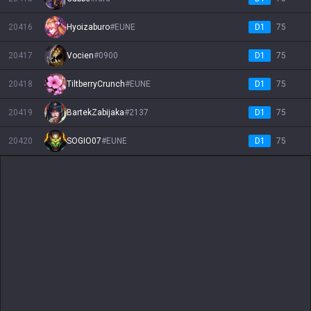
20416
Hyoizaburo
#
EUNE
D1
75
20417
Vocien
#
0900
D1
75
20418
TiltberryCrunch
#
EUNE
D1
75
20419
BartekZabijaka
#
2137
D1
75
20420
SOGIO07
#
EUNE
D1
75