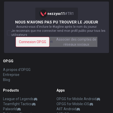
nezzyxx11
#
TR1
NOUS N'AVONS PAS PU TROUVER LE JOUEUR
Assurez-vous d'inclure le #tagline après le nom du joueur.
Je reconnais que me connecter rend mon profil public pour tous les
utilisateurs
Associer des comptes de
Connexion OP.GG
réseaux sociaux
OP.GG
A propos d'OP.GG
Entreprise
Blog
Products
Apps
League of Legends
OP.GG for Mobile Android
Teamfight Tactics
OP.GG for Mobile iOS
Palworld
AllT Android