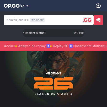
Nom du joueur
+
#
Indicatif
vel Up Your Aim to Radiant Status!
🎯 Level Up Your Aim to Ra
Accueil
Analyse de replay
Replay 2D
Clasamente
Statistiq
β
β
SEASON 26 // ACT 4