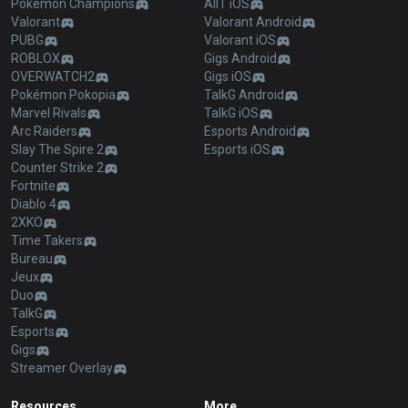
Pokémon Champions
AllT iOS
Valorant
Valorant Android
PUBG
Valorant iOS
ROBLOX
Gigs Android
OVERWATCH2
Gigs iOS
Pokémon Pokopia
TalkG Android
Marvel Rivals
TalkG iOS
Arc Raiders
Esports Android
Slay The Spire 2
Esports iOS
Counter Strike 2
Fortnite
Diablo 4
2XKO
Time Takers
Bureau
Jeux
Duo
TalkG
Esports
Gigs
Streamer Overlay
Resources
More