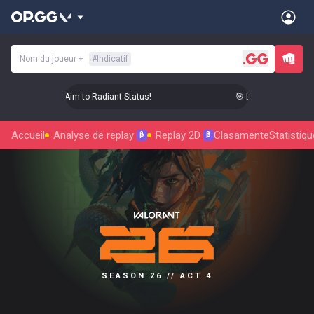
Nom du joueur
+
#
Indicatif
 Level Up Your Aim to Radiant Status!
🎯 Level Up Your Aim 
Accueil
Analyse de replay
Replay 2D
Clasamente
Statistiq
β
β
SEASON 26 // ACT 4