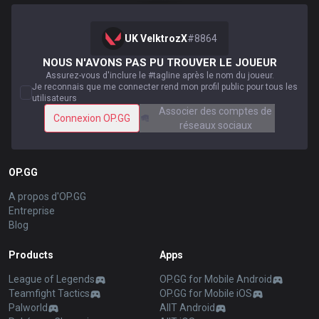
UK VelktrozX
#
8864
NOUS N'AVONS PAS PU TROUVER LE JOUEUR
Assurez-vous d'inclure le #tagline après le nom du joueur.
Je reconnais que me connecter rend mon profil public pour tous les
utilisateurs
Associer des comptes de
Connexion OP.GG
réseaux sociaux
OP.GG
A propos d'OP.GG
Entreprise
Blog
Products
Apps
League of Legends
OP.GG for Mobile Android
Teamfight Tactics
OP.GG for Mobile iOS
Palworld
AllT Android