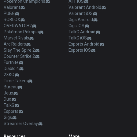
Pokémon Champions
AllT iOS
Valorant
Valorant Android
PUBG
Valorant iOS
ROBLOX
Gigs Android
OVERWATCH2
Gigs iOS
Pokémon Pokopia
TalkG Android
Marvel Rivals
TalkG iOS
Arc Raiders
Esports Android
Slay The Spire 2
Esports iOS
Counter Strike 2
Fortnite
Diablo 4
2XKO
Time Takers
Bureau
Jeux
Duo
TalkG
Esports
Gigs
Streamer Overlay
Resources
More