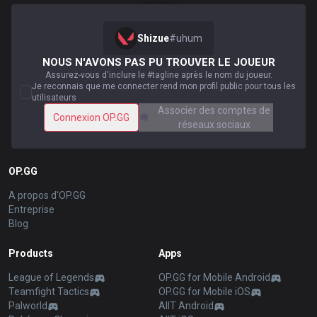
Shizue
#
uhum
NOUS N'AVONS PAS PU TROUVER LE JOUEUR
Assurez-vous d'inclure le #tagline après le nom du joueur.
Je reconnais que me connecter rend mon profil public pour tous les
utilisateurs
Associer des comptes de
Connexion OP.GG
réseaux sociaux
OP.GG
A propos d'OP.GG
Entreprise
Blog
Products
Apps
League of Legends
OP.GG for Mobile Android
Teamfight Tactics
OP.GG for Mobile iOS
Palworld
AllT Android