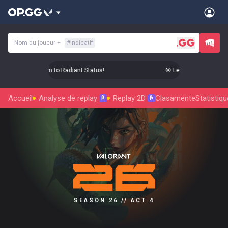
Nom du joueur
+
#
Indicatif
Level Up Your Aim to Radiant Status!
🎯 Level Up Your Aim to
Accueil
Analyse de replay
Replay 2D
Clasamente
Statistiq
β
β
SEASON 26 // ACT 4