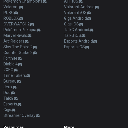
Pokémon Champions
AllT iOS
Valorant
Valorant Android
PUBG
Valorant iOS
ROBLOX
Gigs Android
OVERWATCH2
Gigs iOS
Pokémon Pokopia
TalkG Android
Marvel Rivals
TalkG iOS
Arc Raiders
Esports Android
Slay The Spire 2
Esports iOS
Counter Strike 2
Fortnite
Diablo 4
2XKO
Time Takers
Bureau
Jeux
Duo
TalkG
Esports
Gigs
Streamer Overlay
Resources
More