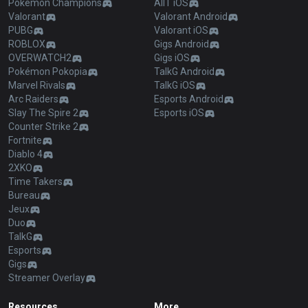
Pokémon Champions
AllT iOS
Valorant
Valorant Android
PUBG
Valorant iOS
ROBLOX
Gigs Android
OVERWATCH2
Gigs iOS
Pokémon Pokopia
TalkG Android
Marvel Rivals
TalkG iOS
Arc Raiders
Esports Android
Slay The Spire 2
Esports iOS
Counter Strike 2
Fortnite
Diablo 4
2XKO
Time Takers
Bureau
Jeux
Duo
TalkG
Esports
Gigs
Streamer Overlay
Resources
More