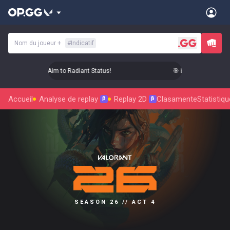
Nom du joueur
+
#
Indicatif
 Level Up Your Aim to Radiant Status!
🎯 Level Up Your Aim 
Accueil
Analyse de replay
Replay 2D
Clasamente
Statistiq
β
β
SEASON 26 // ACT 4