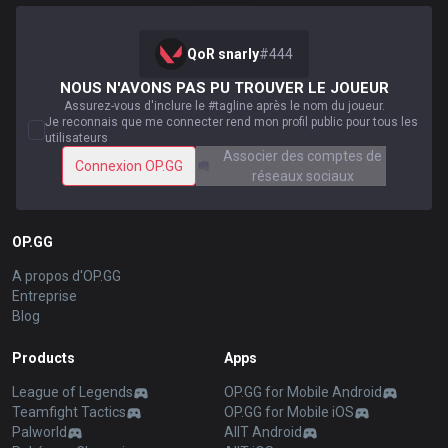
QoR snarly
#
444
NOUS N'AVONS PAS PU TROUVER LE JOUEUR
Assurez-vous d'inclure le #tagline après le nom du joueur.
Je reconnais que me connecter rend mon profil public pour tous les
utilisateurs
Associer des comptes de
Connexion OP.GG
réseaux sociaux
OP.GG
A propos d'OP.GG
Entreprise
Blog
Products
Apps
League of Legends
OP.GG for Mobile Android
Teamfight Tactics
OP.GG for Mobile iOS
Palworld
AllT Android