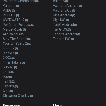
Pokémon Champions
AllT iOS
Valorant
Valorant Android
PUBG
Valorant iOS
ROBLOX
Gigs Android
OVERWATCH2
Gigs iOS
Pokémon Pokopia
TalkG Android
Marvel Rivals
TalkG iOS
Arc Raiders
Esports Android
Slay The Spire 2
Esports iOS
Counter Strike 2
Fortnite
Diablo 4
2XKO
Time Takers
Bureau
Jeux
Duo
TalkG
Esports
Gigs
Streamer Overlay
Resources
More