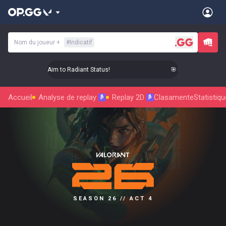
Nom du joueur
+
#
Indicatif
🎯 Level Up Your Aim to Radiant Status!
🎯 Level Up Your Aim
Accueil
Analyse de replay
Replay 2D
Clasamente
Statistiq
β
β
SEASON 26 // ACT 4