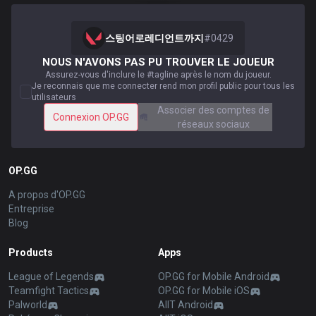
스팅어로레디언트까지
#
0429
NOUS N'AVONS PAS PU TROUVER LE JOUEUR
Assurez-vous d'inclure le #tagline après le nom du joueur.
Je reconnais que me connecter rend mon profil public pour tous les
utilisateurs
Associer des comptes de
Connexion OP.GG
réseaux sociaux
OP.GG
A propos d'OP.GG
Entreprise
Blog
Products
Apps
League of Legends
OP.GG for Mobile Android
Teamfight Tactics
OP.GG for Mobile iOS
Palworld
AllT Android