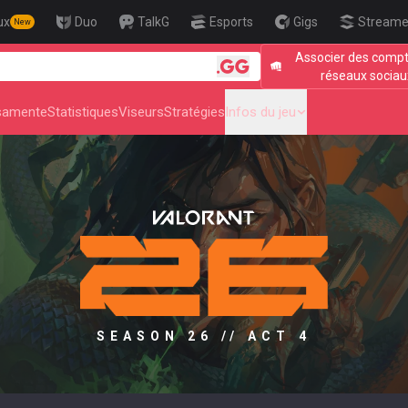
ux
Duo
TalkG
Esports
Gigs
Streame
New
Associer des comp
🎯 Level 
réseaux sociau
samente
Statistiques
Viseurs
Stratégies
Infos du jeu
SEASON 26 // ACT 4