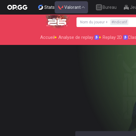
Stats
Valorant
Bureau
Je
Nom du joueur
+
#
Indicatif
SEASON 26 : ACT 4
Accueil
Analyse de replay
Replay 2D
Cla
β
β