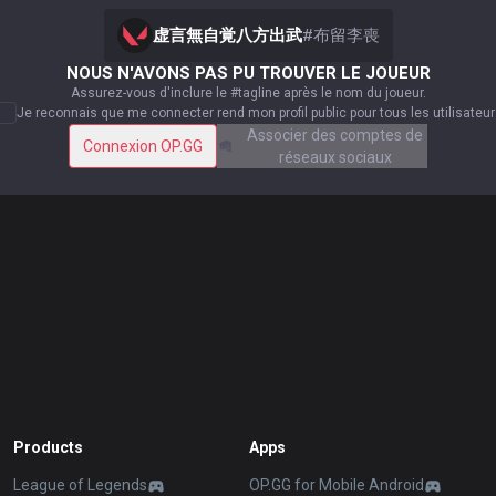
虚言無自覚八方出武
#
布留李喪
NOUS N'AVONS PAS PU TROUVER LE JOUEUR
Assurez-vous d'inclure le #tagline après le nom du joueur.
Je reconnais que me connecter rend mon profil public pour tous les utilisateur
Associer des comptes de
Connexion OP.GG
réseaux sociaux
Products
Apps
League of Legends
OP.GG for Mobile Android