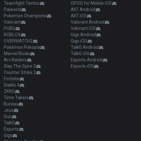
Teamfight Tactics
OP.GG for Mobile iOS
Palworld
AllT Android
Pokémon Champions
AllT iOS
Valorant
Valorant Android
PUBG
Valorant iOS
ROBLOX
Gigs Android
OVERWATCH2
Gigs iOS
Pokémon Pokopia
TalkG Android
Marvel Rivals
TalkG iOS
Arc Raiders
Esports Android
Slay The Spire 2
Esports iOS
Counter Strike 2
Fortnite
Diablo 4
2XKO
Time Takers
Bureau
Jeux
Duo
TalkG
Esports
Gigs