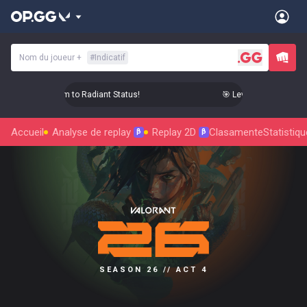
Nom du joueur
+
#
Indicatif
Level Up Your Aim to Radiant Status!
🎯 Level Up Your Aim to
Accueil
Analyse de replay
Replay 2D
Clasamente
Statistiq
β
β
SEASON 26 // ACT 4