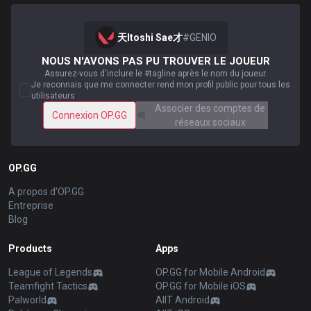
天Itoshi Sae才
#
GENIO
NOUS N'AVONS PAS PU TROUVER LE JOUEUR
Assurez-vous d'inclure le #tagline après le nom du joueur.
Je reconnais que me connecter rend mon profil public pour tous les
utilisateurs
Associer des comptes de
Connexion OP.GG
réseaux sociaux
OP.GG
A propos d'OP.GG
Entreprise
Blog
Products
Apps
League of Legends
OP.GG for Mobile Android
Teamfight Tactics
OP.GG for Mobile iOS
Palworld
AllT Android