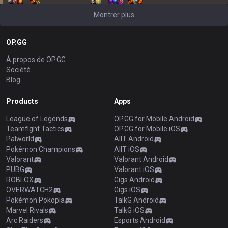
Montrer plus
OP.GG
À propos de OP.GG
Société
Blog
Products
Apps
League of Legends
OP.GG for Mobile Android
Teamfight Tactics
OP.GG for Mobile iOS
Palworld
AllT Android
Pokémon Champions
AllT iOS
Valorant
Valorant Android
PUBG
Valorant iOS
ROBLOX
Gigs Android
OVERWATCH2
Gigs iOS
Pokémon Pokopia
TalkG Android
Marvel Rivals
TalkG iOS
Arc Raiders
Esports Android