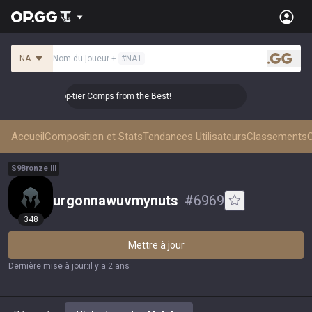
NA
Nom du joueur
+
#
NA1
.gg
👑 Master Top-tier Comps from the Best!
👑 Master Top-ti
Accueil
Composition et Stats
Tendances Utilisateurs
Classements
C
S
9
Bronze
III
urgonnawuvmynuts
#
6969
348
Mettre à jour
Dernière mise à jour
:
il y a 2 ans