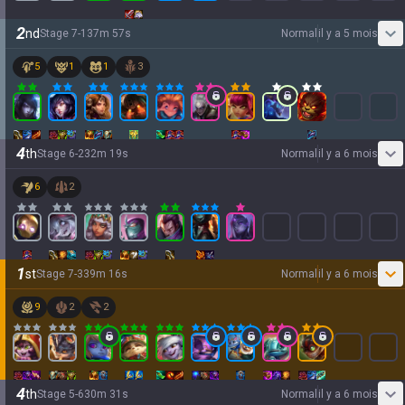
2
nd
Stage
7
-
1
37
m
57
s
Normal
il y a 5 mois
5
1
1
3
4
th
Stage
6
-
2
32
m
19
s
Normal
il y a 6 mois
6
2
1
st
Stage
7
-
3
39
m
16
s
Normal
il y a 6 mois
9
2
2
4
th
Stage
5
-
6
30
m
31
s
Normal
il y a 6 mois