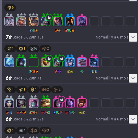
6
7
th
Stage
5
-
3
29
m
10
s
Normal
il y a 6 mois
1
1
6
2
6
th
Stage
5
-
3
28
m
7
s
Normal
il y a 6 mois
4
1
1
2
2
6
th
Stage
5
-
2
27
m
29
s
Normal
il y a 6 mois
1
4
2
3