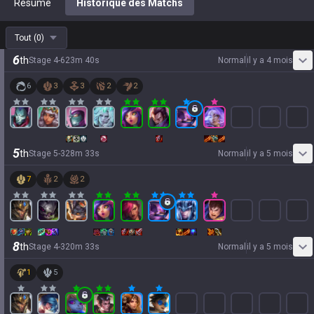
Résumé
Historique des Matchs
Tout
(
0
)
6
th
Stage
4
-
6
23
m
40
s
Normal
il y a 4 mois
6
3
3
2
2
5
th
Stage
5
-
3
28
m
33
s
Normal
il y a 5 mois
7
2
2
8
th
Stage
4
-
3
20
m
33
s
Normal
il y a 5 mois
1
5