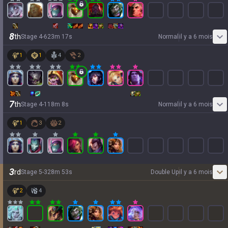
8
th
Stage
4
-
6
23
m
17
s
Normal
il y a 6 mois
1
1
4
2
7
th
Stage
4
-
1
18
m
8
s
Normal
il y a 6 mois
1
3
2
3
rd
Stage
5
-
3
28
m
53
s
Double Up
il y a 6 mois
2
4