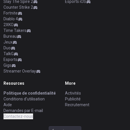
Slay The Spire 2
Esports iOS
Counter Strike 2
Fortnite
Diablo 4
2XKO
Time Takers
Bureau
Jeux
Duo
TalkG
Esports
Gigs
Streamer Overlay
Resources
More
Politique de confidentialité
Activités
Conditions d'utilisation
Publicité
Aide
Recrutement
Demandes par E-mail
Contactez-nous