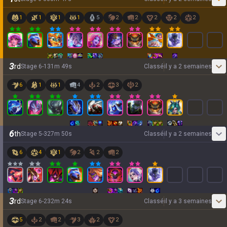
1
1
1
1
5
2
2
2
2
2
3
rd
Stage
6
-
1
31
m
49
s
Classé
il y a 2 semaines
6
1
1
4
2
3
2
6
th
Stage
5
-
3
27
m
50
s
Classé
il y a 2 semaines
6
4
1
2
2
2
3
rd
Stage
6
-
2
32
m
24
s
Classé
il y a 3 semaines
5
2
2
3
2
2