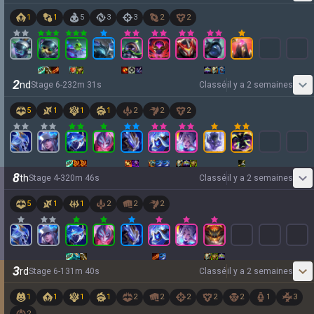
1
1
5
3
3
2
2
2
nd
Stage
6
-
2
32
m
31
s
Classé
il y a 2 semaines
5
1
1
1
2
2
2
8
th
Stage
4
-
3
20
m
46
s
Classé
il y a 2 semaines
5
1
1
2
2
2
3
rd
Stage
6
-
1
31
m
40
s
Classé
il y a 2 semaines
1
1
1
1
2
2
2
2
2
1
3
2