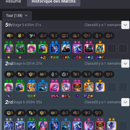
Résumé
Historique des Matchs
Tout
(
138
)
5
th
Stage
5
-
6
30
m
21
s
Classé
il y a 1 semaine
6
1
4
2
2
2
2
2
1
2
2
nd
Stage
6
-
2
31
m
27
s
Classé
il y a 1 semaine
1
1
1
1
5
3
2
2
2
2
2
nd
Stage
6
-
3
33
m
35
s
Classé
il y a 1 semaine
5
1
1
1
1
2
2
2
2