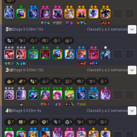
5
th
Stage
5
-
5
28
m
15
s
Classé
il y a 2 semaines
5
2
2
2
2
3
3
rd
Stage
6
-
3
33
m
15
s
Classé
il y a 2 semaines
3
1
1
2
2
2
2
2
1
4
th
Stage
5
-
5
29
m
9
s
Classé
il y a 2 semaines
7
1
1
1
3
3
2
2
2