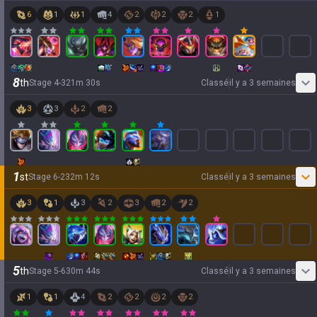
6
1
1
4
2
2
2
1
8
th
Stage
4
-
3
21
m
30
s
Classé
il y a 3 semaines
3
3
2
2
1
st
Stage
6
-
2
32
m
12
s
Classé
il y a 3 semaines
3
1
3
2
3
2
2
5
th
Stage
5
-
6
30
m
44
s
Classé
il y a 3 semaines
1
1
4
2
2
2
2