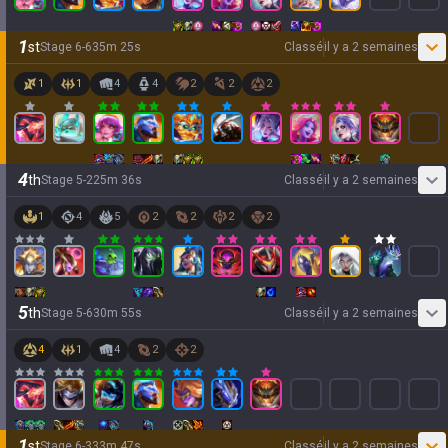
1
st
Stage
6
-
6
35
m
25
s
Classé
il y a 2 semaines
1
1
4
4
2
2
2
4
th
Stage
5
-
2
25
m
36
s
Classé
il y a 2 semaines
1
4
5
2
2
2
2
5
th
Stage
5
-
6
30
m
55
s
Classé
il y a 2 semaines
4
1
4
2
2
1
st
Stage
6
-
3
33
m
47
s
Classé
il y a 2 semaines