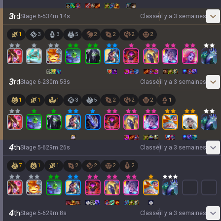
3
rd
Stage
6
-
5
34
m
14
s
Classé
il y a 3 semaines
1
3
3
5
2
2
2
2
3
rd
Stage
6
-
2
30
m
53
s
Classé
il y a 3 semaines
1
1
1
3
5
2
2
2
1
4
th
Stage
5
-
6
29
m
26
s
Classé
il y a 3 semaines
7
1
1
2
2
2
2
4
th
Stage
5
-
6
29
m
8
s
Classé
il y a 3 semaines