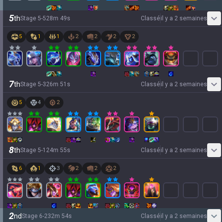
5
th
Stage
5
-
5
28
m
49
s
Classé
il y a 2 semaines
5
1
1
2
2
2
2
7
th
Stage
5
-
3
26
m
51
s
Classé
il y a 2 semaines
5
4
2
8
th
Stage
5
-
1
24
m
55
s
Classé
il y a 2 semaines
6
1
3
2
2
2
2
nd
Stage
6
-
2
32
m
54
s
Classé
il y a 2 semaines