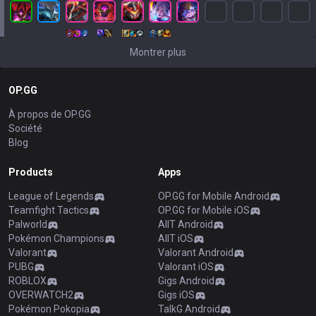
Montrer plus
OP.GG
À propos de OP.GG
Société
Blog
Products
Apps
League of Legends
OP.GG for Mobile Android
Teamfight Tactics
OP.GG for Mobile iOS
Palworld
AllT Android
Pokémon Champions
AllT iOS
Valorant
Valorant Android
PUBG
Valorant iOS
ROBLOX
Gigs Android
OVERWATCH2
Gigs iOS
Pokémon Pokopia
TalkG Android