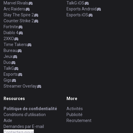
Marvel Rivals
TalkG iOS
Arc Raiders
Esports Android
Slay The Spire 2
Esports iOS
Counter Strike 2
Fortnite
Diablo 4
2XKO
Time Takers
Bureau
Jeux
Duo
TalkG
Esports
Gigs
Streamer Overlay
Resources
More
Politique de confidentialité
Activités
Conditions d'utilisation
Publicité
Aide
Recrutement
Demandes par E-mail
Contactez-nous