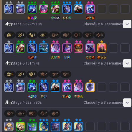
4
th
Stage
5
-
6
29
m
18
s
Classé
il y a 3 semaines
1
1
1
1
2
2
2
2
3
4
th
Stage
6
-
1
31
m
4
s
Classé
il y a 3 semaines
5
1
1
2
2
2
8
th
Stage
4
-
6
23
m
30
s
Classé
il y a 3 semaines
2
2
3
2
2