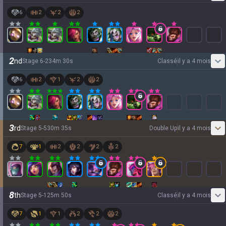
6
2
2
2
2
nd
Stage
6
-
2
34
m
30
s
Classé
il y a 4 mois
6
2
1
2
2
3
rd
Stage
5
-
5
30
m
35
s
Double Up
il y a 4 mois
7
1
2
2
2
2
8
th
Stage
5
-
1
25
m
50
s
Classé
il y a 4 mois
7
1
1
2
2
2