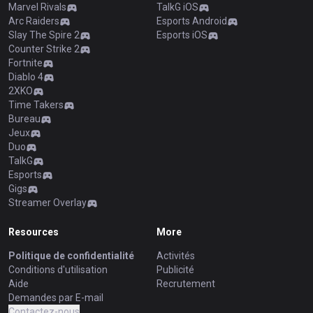
Marvel Rivals
TalkG iOS
Arc Raiders
Esports Android
Slay The Spire 2
Esports iOS
Counter Strike 2
Fortnite
Diablo 4
2XKO
Time Takers
Bureau
Jeux
Duo
TalkG
Esports
Gigs
Streamer Overlay
Resources
More
Politique de confidentialité
Activités
Conditions d'utilisation
Publicité
Aide
Recrutement
Demandes par E-mail
Contactez-nous