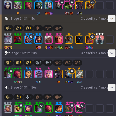
3
rd
Stage
6
-
1
31
m
5
s
Classé
il y a 4 mois
7
1
1
2
2
2
5
th
Stage
5
-
5
29
m
23
s
Classé
il y a 4 mois
1
1
1
5
3
2
2
2
4
th
Stage
6
-
1
31
m
56
s
Classé
il y a 4 mois
1
1
5
2
2
2