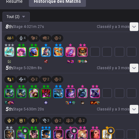
Résumé
Historique des Matchs
Tout
(
2
)
8
th
Stage
4
-
3
21
m
27
s
Classé
il y a 3 mois
1
4
2
2
2
5
th
Stage
5
-
3
28
m
8
s
Classé
il y a 3 mois
1
4
2
2
2
5
th
Stage
5
-
6
30
m
20
s
Classé
il y a 3 mois
7
1
1
3
2
3
2