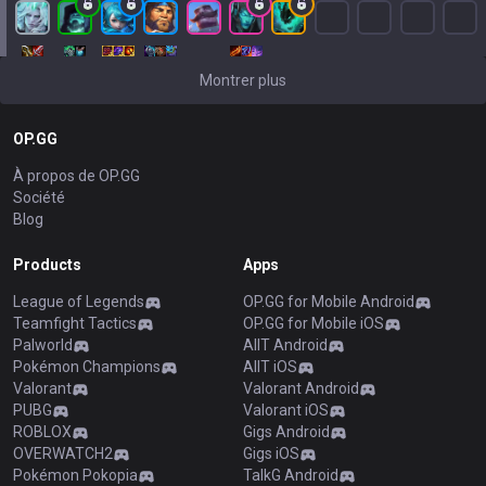
Montrer plus
OP.GG
À propos de OP.GG
Société
Blog
Products
Apps
League of Legends
OP.GG for Mobile Android
Teamfight Tactics
OP.GG for Mobile iOS
Palworld
AllT Android
Pokémon Champions
AllT iOS
Valorant
Valorant Android
PUBG
Valorant iOS
ROBLOX
Gigs Android
OVERWATCH2
Gigs iOS
Pokémon Pokopia
TalkG Android