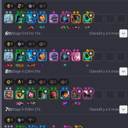
5
1
4
2
6
th
Stage
5
-
6
31
m
10
s
Classé
il y a 5 mois
5
4
2
2
8
th
Stage
5
-
2
26
m
59
s
Classé
il y a 5 mois
1
1
5
2
2
2
7
th
Stage
5
-
3
28
m
27
s
Classé
il y a 5 mois
5
4
1