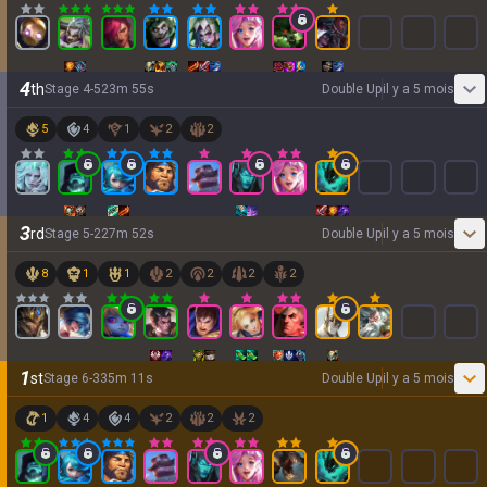
4
th
Stage
4
-
5
23
m
55
s
Double Up
il y a 5 mois
5
4
1
2
2
3
rd
Stage
5
-
2
27
m
52
s
Double Up
il y a 5 mois
8
1
1
2
2
2
2
1
st
Stage
6
-
3
35
m
11
s
Double Up
il y a 5 mois
1
4
4
2
2
2