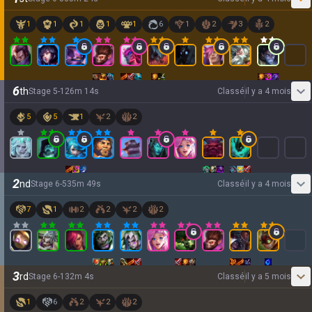
1
1
1
1
1
6
1
2
3
2
6
th
Stage
5
-
1
26
m
14
s
Classé
il y a 4 mois
5
5
1
2
2
2
nd
Stage
6
-
5
35
m
49
s
Classé
il y a 4 mois
7
1
2
2
2
2
3
rd
Stage
6
-
1
32
m
4
s
Classé
il y a 5 mois
1
6
2
2
2