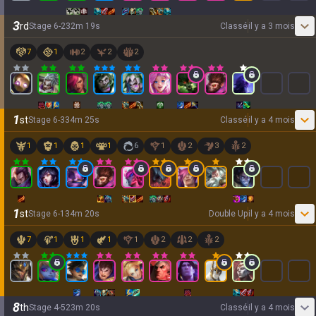
3
rd
Stage
6
-
2
32
m
19
s
Classé
il y a 3 mois
7
1
2
2
2
1
st
Stage
6
-
3
34
m
25
s
Classé
il y a 4 mois
1
1
1
1
6
1
2
3
2
1
st
Stage
6
-
1
34
m
20
s
Double Up
il y a 4 mois
7
1
1
1
1
2
2
2
8
th
Stage
4
-
5
23
m
20
s
Classé
il y a 4 mois