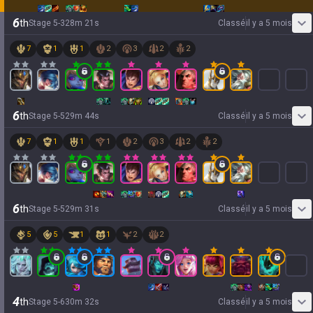
6
th
Stage
5
-
3
28
m
21
s
Classé
il y a 5 mois
7
1
1
2
3
2
2
6
th
Stage
5
-
5
29
m
44
s
Classé
il y a 5 mois
7
1
1
1
2
3
2
2
6
th
Stage
5
-
5
29
m
31
s
Classé
il y a 5 mois
5
5
1
1
2
2
4
th
Stage
5
-
6
30
m
32
s
Classé
il y a 5 mois