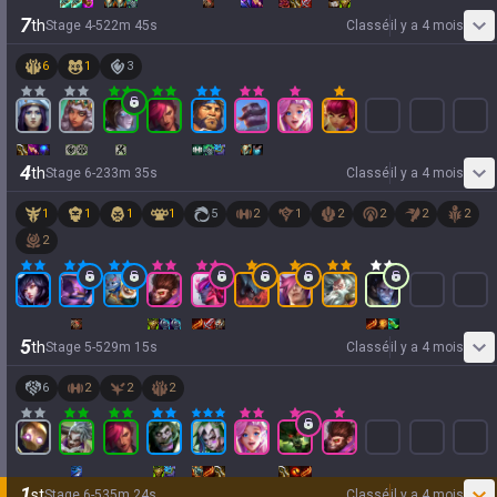
7
th
Stage
4
-
5
22
m
45
s
Classé
il y a 4 mois
6
1
3
4
th
Stage
6
-
2
33
m
35
s
Classé
il y a 4 mois
1
1
1
1
5
2
1
2
2
2
2
2
5
th
Stage
5
-
5
29
m
15
s
Classé
il y a 4 mois
6
2
2
2
1
st
Stage
6
-
5
35
m
24
s
Classé
il y a 4 mois