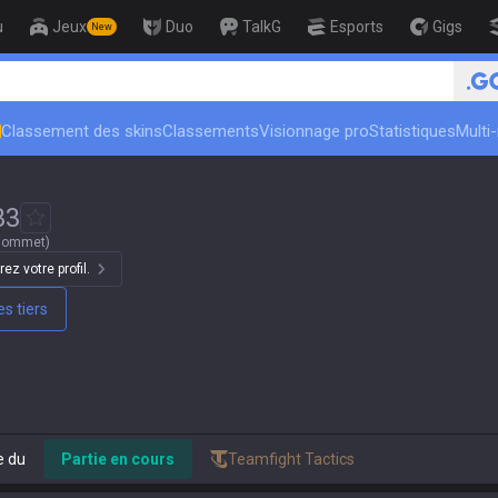
u
Jeux
Duo
TalkG
Esports
Gigs
New
eur
🏆 Rank Up in 3 Da
Classement des skins
Classements
Visionnage pro
Statistiques
Multi
33
sommet)
ez votre profil.
s tiers
e du
Partie en cours
Teamfight Tactics