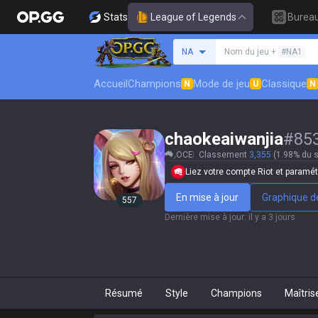
Stats
League of Legends
Burea
Rechercher un invocat
NA
Nom du jeu +
#NA1
Accueil
Champions
Mode de jeu
Classique
N
U
N
chaokeaiwanjia
#
85
OCE
Classement
3,355
(1.98% du 
Liez votre compte Riot et paramétr
En mise à jour
Graphique de
557
Dernière mise à jour
:
il y a 3 jours
Résumé
Style
Champions
Maîtris