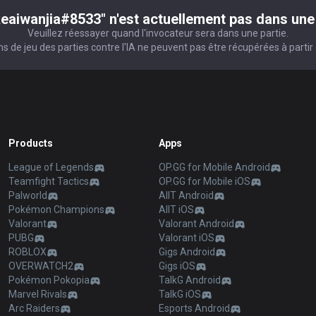
eaiwanjia#8533" n'est actuellement pas dans une 
Veuillez réessayer quand l'invocateur sera dans une partie.
s de jeu des parties contre l'IA ne peuvent pas être récupérées à partir d
Products
Apps
League of Legends
OP.GG for Mobile Android
Teamfight Tactics
OP.GG for Mobile iOS
Palworld
AllT Android
Pokémon Champions
AllT iOS
Valorant
Valorant Android
PUBG
Valorant iOS
ROBLOX
Gigs Android
OVERWATCH2
Gigs iOS
Pokémon Pokopia
TalkG Android
Marvel Rivals
TalkG iOS
Arc Raiders
Esports Android