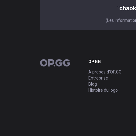
"chaok
(Les information
OP.GG
OP.GG
A propos d'OP.GG
Entreprise
Blog
Histoire du logo