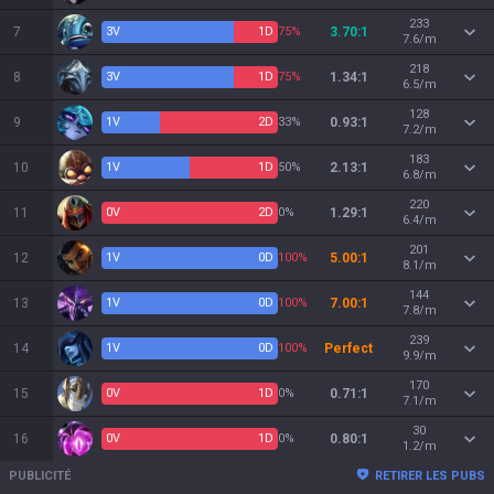
233
7
3
V
1
D
75%
3.70:1
7.6/m
218
8
3
V
1
D
75%
1.34:1
6.5/m
128
9
1
V
2
D
33%
0.93:1
7.2/m
183
10
1
V
1
D
50%
2.13:1
6.8/m
220
11
0
V
2
D
0%
1.29:1
6.4/m
201
12
1
V
0
D
100%
5.00:1
8.1/m
144
13
1
V
0
D
100%
7.00:1
7.8/m
239
14
1
V
0
D
100%
Perfect
9.9/m
170
15
0
V
1
D
0%
0.71:1
7.1/m
30
16
0
V
1
D
0%
0.80:1
1.2/m
PUBLICITÉ
RETIRER LES PUBS