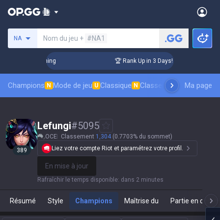
Rechercher un invocateur
Nom du jeu +
#NA1
NA
hallenger Coaching
🏆 Rank Up in 3 Days! Challenger Coachi
Champions
Mode de jeu
Classique
Classement des skins
Ma page
Cl
N
U
N
Lefungi
#
5095
OCE
Classement
1,304
(0.7703% du sommet)
Liez votre compte Riot et paramétrez votre profil.
389
En mise à jour
Rafraîchir le temps disponible
:
dans 2 minutes
Résumé
Style
Champions
Maîtrise du
Partie en cours