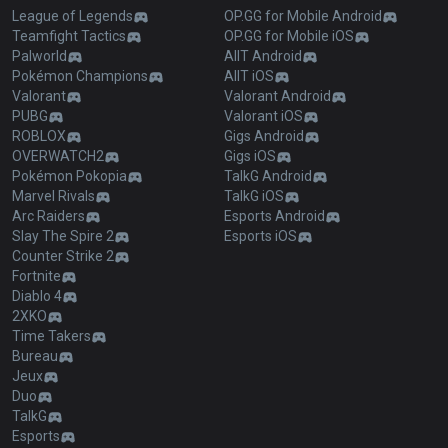
League of Legends
OP.GG for Mobile Android
Teamfight Tactics
OP.GG for Mobile iOS
Palworld
AllT Android
Pokémon Champions
AllT iOS
Valorant
Valorant Android
PUBG
Valorant iOS
ROBLOX
Gigs Android
OVERWATCH2
Gigs iOS
Pokémon Pokopia
TalkG Android
Marvel Rivals
TalkG iOS
Arc Raiders
Esports Android
Slay The Spire 2
Esports iOS
Counter Strike 2
Fortnite
Diablo 4
2XKO
Time Takers
Bureau
Jeux
Duo
TalkG
Esports