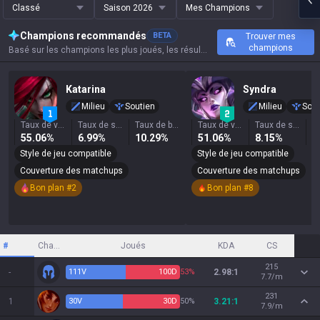
Classé
Saison 2026
Mes Champions
Champions recommandés
BETA
Trouver mes
champions
Basé sur les champions les plus joués, les résultats et les statistiques clés de cet invocateur.
Katarina
Syndra
Milieu
Soutien
Milieu
Sout
Taux de victoire
Taux de sélection
Taux de bannissement
Taux de victoire
Taux de sélection
55.06%
6.99%
10.29%
51.06%
8.15%
1
Style de jeu compatible
Style de jeu compatible
Couverture des matchups
Couverture des matchups
Bon plan #2
Bon plan #8
#
Champion
Joués
KDA
CS
215
-
111
V
100
D
53%
2.98:1
7.7/m
231
1
30
V
30
D
50%
3.21:1
7.9/m