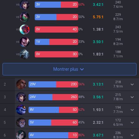
240
vs
3
V
2
D
60%
3.42:1
7.6/m
229
vs
2
V
2
D
50%
5.75:1
8.7/m
243
vs
0
V
4
D
0%
1.38:1
7.5/m
194
vs
1
V
2
D
33%
3.50:1
8.2/m
188
vs
0
V
3
D
0%
1.83:1
7.1/m
Montrer plus
218
2
29
V
23
D
56%
3.13:1
7.9/m
215
3
24
V
26
D
48%
3.56:1
7.8/m
194
4
8
V
5
D
62%
1.93:1
7.7/m
172
5
5
V
6
D
45%
2.32:1
6.5/m
236
6
4
V
1
D
80%
3.67:1
8.3/m