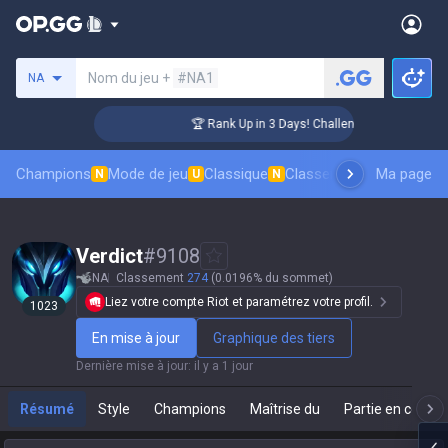
Rechercher un invocateur
Nom du jeu +
#NA1
NA
🏆 Rank Up in 3 Days! Challenger Coaching
Champions
Mode de jeu
Classique
Classement des skins
Ma page
Cl
N
U
N
Verdict
#
9108
NA
Classement
274
(0.0196% du sommet)
Liez votre compte Riot et paramétrez votre profil.
1023
En mise à jour
Graphique des tiers
Dernière mise à jour
:
il y a 1 jour
Résumé
Style
Champions
Maîtrise du
Partie en cours