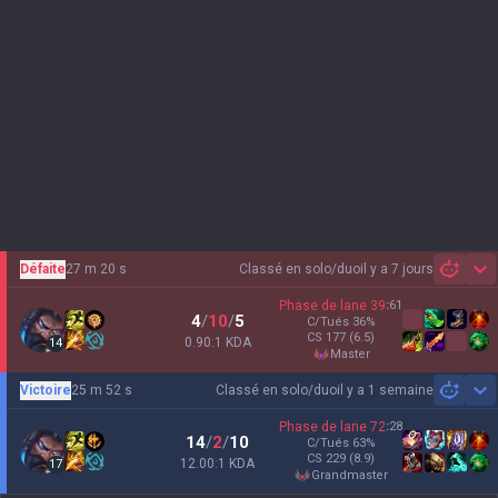
Défaite
27 m 20 s
Classé en solo/duo
il y a 7 jours
Sh
Phase de lane
39
:
61
4
/
10
/
5
C/Tués
36
%
CS
177
(6.5)
0.90:1 KDA
14
master
Victoire
25 m 52 s
Classé en solo/duo
il y a 1 semaine
Sh
Phase de lane
72
:
28
14
/
2
/
10
C/Tués
63
%
CS
229
(8.9)
12.00:1 KDA
17
grandmaster