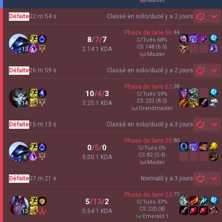
master
Défaite
22 m 54 s
Classé en solo/duo
il y a 2 jours
Sh
Phase de lane
56
:
44
8
/
7
/
7
C/Tués
68
%
CS
148
(6.5)
2.14:1 KDA
13
master
Défaite
26 m 59 s
Classé en solo/duo
il y a 2 jours
Sh
Phase de lane
62
:
38
10
/
4
/
3
C/Tués
59
%
CS
222
(8.2)
3.25:1 KDA
14
grandmaster
Défaite
15 m 13 s
Classé en solo/duo
il y a 3 jours
Sh
Phase de lane
20
:
80
0
/
5
/
0
C/Tués
0
%
CS
82
(5.4)
0.00:1 KDA
8
master
Défaite
27 m 21 s
Normal
il y a 3 jours
Sh
Phase de lane
23
:
77
5
/
13
/
2
C/Tués
37
%
CS
220
(8)
0.54:1 KDA
13
emerald 1