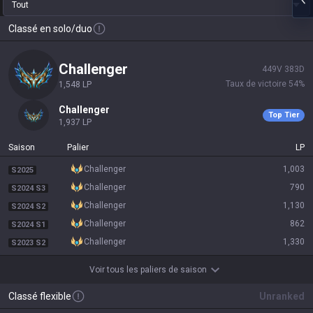
Tout
Classé en solo/duo
challenger
449
V
383
D
Taux de victoire
54
%
1,548
LP
challenger
Top Tier
1,937
LP
Saison
Palier
LP
challenger
1,003
S2025
challenger
790
S2024 S3
challenger
1,130
S2024 S2
challenger
862
S2024 S1
challenger
1,330
S2023 S2
Voir tous les paliers de saison
Classé flexible
Unranked