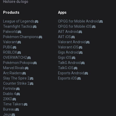
Histoire du logo
Products
Apps
League of Legends
OP.GG for Mobile Android
Teamfight Tactics
OP.GG for Mobile iOS
Palworld
AllT Android
Pokémon Champions
AllT iOS
Valorant
Valorant Android
PUBG
Valorant iOS
ROBLOX
Gigs Android
OVERWATCH2
Gigs iOS
Pokémon Pokopia
TalkG Android
Marvel Rivals
TalkG iOS
Arc Raiders
Esports Android
Slay The Spire 2
Esports iOS
Counter Strike 2
Fortnite
Diablo 4
2XKO
Time Takers
Bureau
Jeux