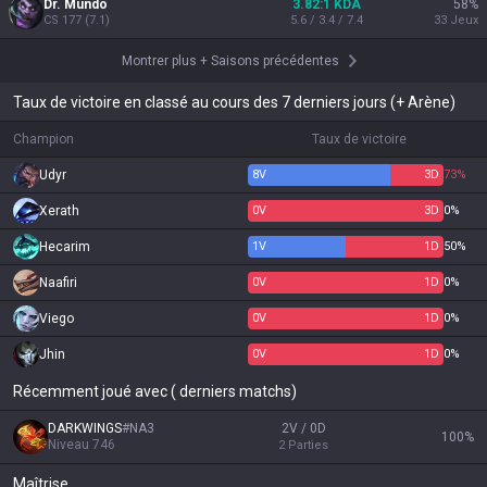
Dr. Mundo
3.82:1 KDA
58
%
CS
177
(
7.1
)
5.6 / 3.4 / 7.4
33
Jeux
Montrer plus
+
Saisons précédentes
Taux de victoire en classé au cours des 7 derniers jours (+ Arène)
Champion
Taux de victoire
Udyr
8
V
3
D
73%
Xerath
0
V
3
D
0%
Hecarim
1
V
1
D
50%
Naafiri
0
V
1
D
0%
Viego
0
V
1
D
0%
Jhin
0
V
1
D
0%
Récemment joué avec ( derniers matchs)
DARKWINGS
#
NA3
2V / 0D
100
%
Niveau
746
2
Parties
Maîtrise