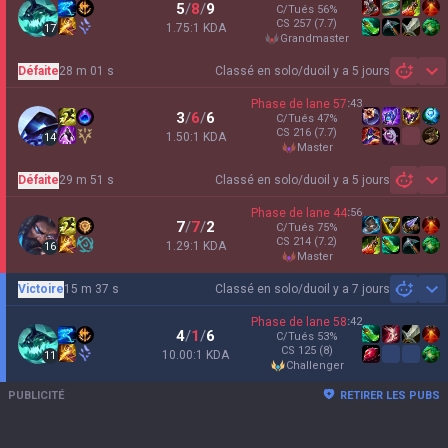
5
/
8
/
9
C/Tués
56
%
CS
257
(7.7)
1.75:1 KDA
17
grandmaster
Défaite
28 m 01 s
Classé en solo/duo
il y a 5 jours
Sh
Phase de lane
57
:
43
3
/
6
/
6
C/Tués
47
%
CS
216
(7.7)
1.50:1 KDA
14
master
Défaite
29 m 51 s
Classé en solo/duo
il y a 5 jours
Sh
Phase de lane
44
:
56
7
/
7
/
2
C/Tués
75
%
CS
214
(7.2)
1.29:1 KDA
16
master
Victoire
15 m 37 s
Classé en solo/duo
il y a 7 jours
Sh
Phase de lane
58
:
42
4
/
1
/
6
C/Tués
53
%
CS
125
(8)
10.00:1 KDA
11
challenger
PUBLICITÉ
RETIRER LES PUBS