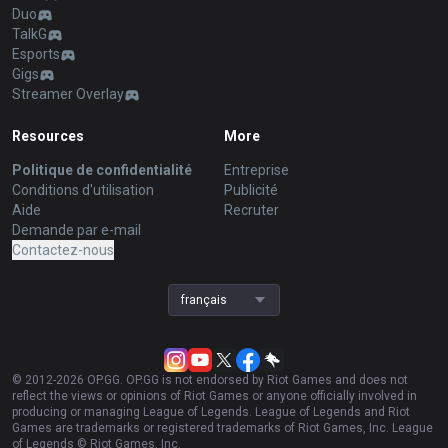
Duo
TalkG
Esports
Gigs
Streamer Overlay
Resources
More
Politique de confidentialité
Entreprise
Conditions d'utilisation
Publicité
Aide
Recruter
Demande par e-mail
Contactez-nous
français
© 2012-
2026
OP.GG. OP.GG is not endorsed by Riot Games and does not
reflect the views or opinions of Riot Games or anyone officially involved in
producing or managing League of Legends. League of Legends and Riot
Games are trademarks or registered trademarks of Riot Games, Inc. League
of Legends © Riot Games, Inc.