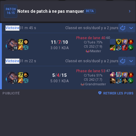
PATCH
Notes de patch à ne pas manquer
BETA
16.15
Victoire
31 m 45 s
Classé en solo/duo
il y a 2 jours
Sh
Phase de lane
40
:
60
11
/
7
/
10
C/Tués
75
%
CS
252
(7.9)
3.00:1 KDA
18
master
Victoire
31 m 22 s
Classé en solo/duo
il y a 2 jours
Sh
Phase de lane
53
:
47
5
/
4
/
15
C/Tués
51
%
CS
242
(7.7)
5.00:1 KDA
17
grandmaster
PUBLICITÉ
RETIRER LES PUBS