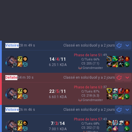
Victoire
28 m 49 s
Classé en solo/duo
il y a 2 jours
Sh
Phase de lane
51
:
49
14
/
4
/
11
C/Tués
66
%
CS
205
(7.1)
6.25:1 KDA
17
grandmaster
Défaite
34 m 30 s
Classé en solo/duo
il y a 2 jours
Sh
Phase de lane
63
:
37
22
/
5
/
11
C/Tués
87
%
CS
218
(6.3)
6.60:1 KDA
18
grandmaster
Victoire
26 m 46 s
Classé en solo/duo
il y a 2 jours
Sh
Phase de lane
57
:
43
7
/
3
/
14
C/Tués
68
%
CS
202
(7.5)
7.00:1 KDA
16