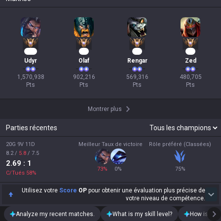
145
85
54
46
Udyr
Olaf
Rengar
Zed
1,570,938

902,216

569,316

480,705

Pts
Pts
Pts
Pts
Montrer plus
Parties récentes
20G 9V 11D
Meilleur Taux de victoire
Rôle préféré (Classées)
8.2
/
5.8
/
7.5
2.69
: 1
73
%
0
%
75
%
C/Tués
58
%
Utilisez votre
Score
OP
pour obtenir une évaluation plus précise de
votre niveau de compétence.
Analyze my recent matches.
What is my skill level?
How is my t