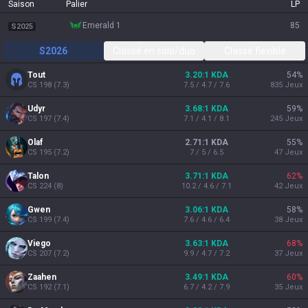
Saison
Palier
LP
emerald 1
85
S2025
S2026
Classé en solo/duo
Classé flexible
Tout
3.20:1 KDA
54
%
CS
198
(
7.3
)
7.5 / 4.7 / 7.6
835
Jeux
Udyr
3.68:1 KDA
59
%
CS
197
(
7.4
)
7.1 / 4.1 / 8.1
245
Jeux
Olaf
2.71:1 KDA
55
%
CS
195
(
7.2
)
7 / 5 / 6.5
47
Jeux
Talon
3.71:1 KDA
62
%
CS
224
(
8
)
10.2 / 4.6 / 7.1
42
Jeux
Gwen
3.06:1 KDA
58
%
CS
199
(
7.4
)
7.6 / 4.6 / 6.4
38
Jeux
Viego
3.63:1 KDA
68
%
CS
207
(
7.2
)
9.9 / 4.7 / 7.2
37
Jeux
Zaahen
3.49:1 KDA
60
%
CS
192
(
7.1
)
6.7 / 4.2 / 7.9
35
Jeux