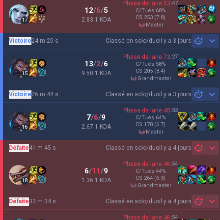
Phase de lane
53
:
47
12
/
6
/
5
C/Tués
68
%
CS
253
(7.8)
2.83:1 KDA
17
master
Victoire
24 m 20 s
Classé en solo/duo
il y a 3 jours
Sh
Phase de lane
73
:
27
13
/
2
/
6
C/Tués
58
%
CS
205
(8.4)
9.50:1 KDA
15
grandmaster
Victoire
26 m 44 s
Classé en solo/duo
il y a 3 jours
Sh
Phase de lane
45
:
55
7
/
6
/
9
C/Tués
64
%
CS
178
(6.7)
2.67:1 KDA
16
master
Défaite
41 m 45 s
Classé en solo/duo
il y a 4 jours
Sh
Phase de lane
46
:
54
6
/
11
/
9
C/Tués
44
%
CS
264
(6.3)
1.36:1 KDA
18
grandmaster
Défaite
33 m 34 s
Classé en solo/duo
il y a 4 jours
Sh
Phase de lane
46
:
54