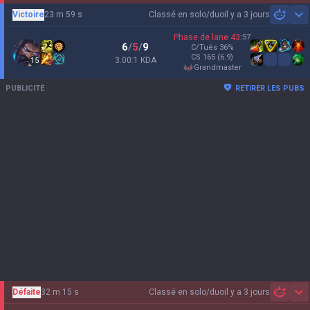
Victoire
23 m 59 s
Classé en solo/duo
il y a 3 jours
Sh
Phase de lane
43
:
57
6
/
5
/
9
C/Tués
36
%
CS
165
(6.9)
3.00:1 KDA
15
grandmaster
PUBLICITÉ
RETIRER LES PUBS
Défaite
32 m 15 s
Classé en solo/duo
il y a 3 jours
Sh