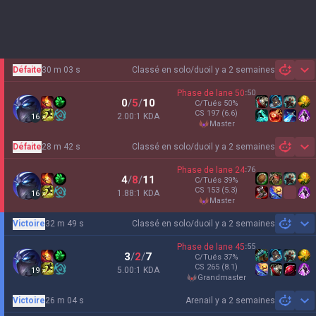
Défaite
30 m 03 s
Classé en solo/duo
il y a 2 semaines
Sh
Phase de lane
50
:
50
0
/
5
/
10
C/Tués
50
%
CS
197
(6.6)
2.00:1 KDA
16
master
Défaite
28 m 42 s
Classé en solo/duo
il y a 2 semaines
Sh
Phase de lane
24
:
76
4
/
8
/
11
C/Tués
39
%
CS
153
(5.3)
1.88:1 KDA
16
master
Victoire
32 m 49 s
Classé en solo/duo
il y a 2 semaines
Sh
Phase de lane
45
:
55
3
/
2
/
7
C/Tués
37
%
CS
265
(8.1)
5.00:1 KDA
19
grandmaster
Victoire
26 m 04 s
Arena
il y a 2 semaines
Sh