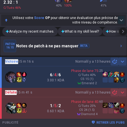
2.32
: 1
40
%
100
%
41
%
C/Tués
46
%
Utilisez votre
Score
OP
pour obtenir une évaluation plus précise de
votre niveau de compétence.
Analyze my recent matches.
What is my skill level?
How is my t
PATCH
Notes de patch à ne pas manquer
BETA
16.15
Victoire
15 m 16 s
Normal
il y a 13 heures
Sh
Phase de lane
75
:
25
6
/
4
/
6
C/Tués
40
%
CS
15
(1)
3.00:1 KDA
7
emerald 2
Défaite
15 m 41 s
Normal
il y a 13 heures
Sh
Phase de lane
40
:
60
1
/
5
/
2
C/Tués
25
%
CS
24
(1.5)
0.60:1 KDA
6
diamond 4
PUBLICITÉ
RETIRER LES PUBS