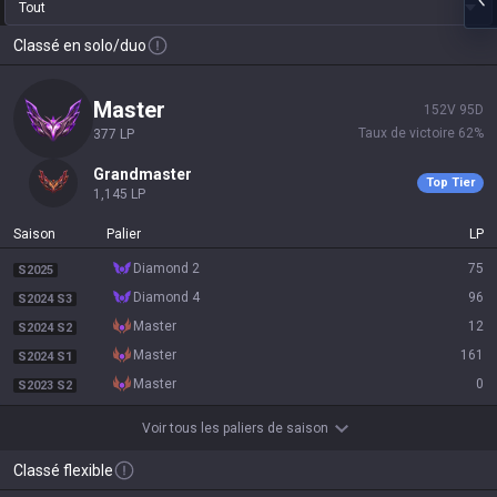
Tout
Classé en solo/duo
master
152
V
95
D
Taux de victoire
62
%
377
LP
grandmaster
Top Tier
1,145
LP
Saison
Palier
LP
diamond 2
75
S2025
diamond 4
96
S2024 S3
master
12
S2024 S2
master
161
S2024 S1
master
0
S2023 S2
Voir tous les paliers de saison
Classé flexible