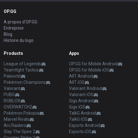
OP.GG
A propos d'OP.GG
Entreprise
Blog
Histoire du logo
Products
Apps
League of Legends
OP.GG for Mobile Android
Teamfight Tactics
OP.GG for Mobile iOS
Palworld
AllT Android
Pokémon Champions
AllT iOS
Valorant
Valorant Android
PUBG
Valorant iOS
ROBLOX
Gigs Android
OVERWATCH2
Gigs iOS
Pokémon Pokopia
TalkG Android
Marvel Rivals
TalkG iOS
Arc Raiders
Esports Android
Slay The Spire 2
Esports iOS
Counter Strike 2