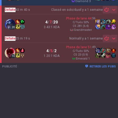
diamond 3
Défaite
43 m 40 s
Classé en solo/duo
il y a 1 semaine
Sh
Phase de lane
44
:
56
4
/
7
/
20
C/Tués
50
%
CS
281
(6.4)
3.43:1 KDA
20
grandmaster
Défaite
25 m 19 s
Normal
il y a 1 semaine
Sh
Phase de lane
51
:
49
4
/
5
/
2
C/Tués
50
%
CS
23
(0.9)
1.20:1 KDA
10
emerald 1
PUBLICITÉ
RETIRER LES PUBS