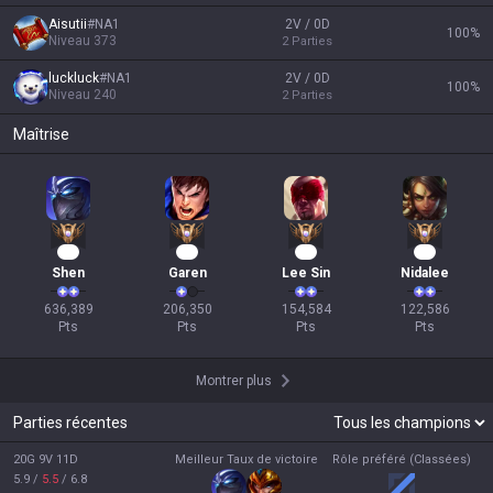
Aisutii
#
NA1
2V / 0D
100
%
Niveau
373
2
Parties
luckluck
#
NA1
2V / 0D
100
%
Niveau
240
2
Parties
Maîtrise
60
17
17
14
Shen
Garen
Lee Sin
Nidalee
636,389

206,350

154,584

122,586

Pts
Pts
Pts
Pts
Montrer plus
Parties récentes
20G 9V 11D
Meilleur Taux de victoire
Rôle préféré (Classées)
5.9
/
5.5
/
6.8