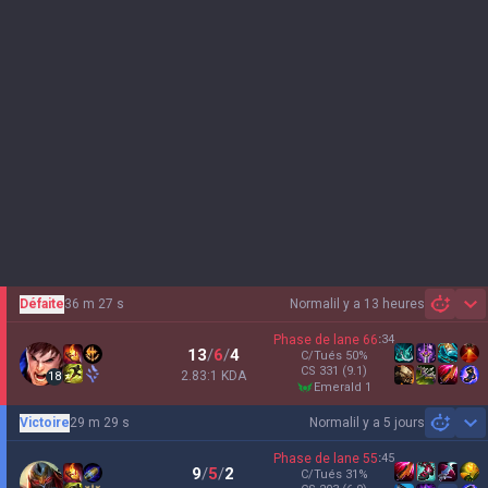
Défaite
36 m 27 s
Normal
il y a 13 heures
Sh
Phase de lane
66
:
34
13
/
6
/
4
C/Tués
50
%
CS
331
(9.1)
2.83:1 KDA
18
emerald 1
Victoire
29 m 29 s
Normal
il y a 5 jours
Sh
Phase de lane
55
:
45
9
/
5
/
2
C/Tués
31
%