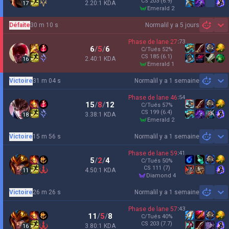
CS
203
(6.9)
2.20:1 KDA
17
emerald 2
Défaite
30 m 10 s
Normal
il y a 5 jours
Sh
Phase de lane
27
:
73
6
/
5
/
6
C/Tués
52
%
CS
185
(6.1)
2.40:1 KDA
16
emerald 1
Victoire
31 m 04 s
Normal
il y a 1 semaine
Sh
Phase de lane
46
:
54
15
/
8
/
12
C/Tués
57
%
CS
199
(6.4)
3.38:1 KDA
18
emerald 2
Victoire
15 m 56 s
Normal
il y a 1 semaine
Sh
Phase de lane
59
:
41
5
/
2
/
4
C/Tués
50
%
CS
111
(7)
4.50:1 KDA
11
diamond 4
Victoire
26 m 26 s
Normal
il y a 1 semaine
Sh
Phase de lane
57
:
43
11
/
5
/
8
C/Tués
40
%
CS
203
(7.7)
3.80:1 KDA
16