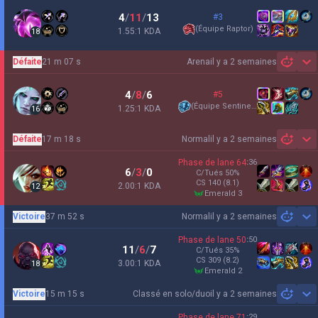
4
/
11
/
13
#3
(
Équipe Raptor
)
1.55:1 KDA
18
Défaite
21 m 07 s
Arena
il y a 2 semaines
Sh
4
/
8
/
6
#5
(
Équipe Sentinels
)
1.25:1 KDA
16
Défaite
17 m 18 s
Normal
il y a 2 semaines
Sh
Phase de lane
64
:
36
6
/
3
/
0
C/Tués
50
%
CS
140
(8.1)
2.00:1 KDA
12
emerald 3
Victoire
37 m 52 s
Normal
il y a 2 semaines
Sh
Phase de lane
50
:
50
11
/
6
/
7
C/Tués
35
%
CS
309
(8.2)
3.00:1 KDA
18
emerald 2
Victoire
15 m 15 s
Classé en solo/duo
il y a 2 semaines
Sh
Phase de lane
71
:
29