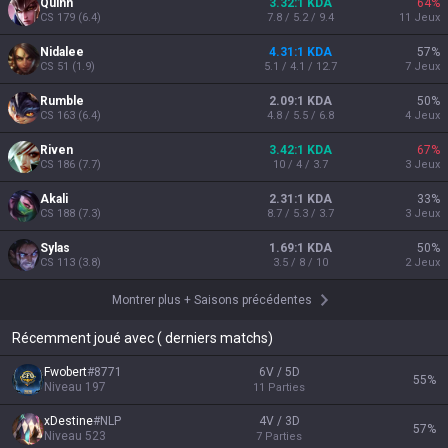
Quinn
3.32:1 KDA
64
%
CS
179
(
6.4
)
7.8 / 5.2 / 9.4
11
Jeux
Nidalee
4.31:1 KDA
57
%
CS
51
(
1.9
)
5.1 / 4.1 / 12.7
7
Jeux
Rumble
2.09:1 KDA
50
%
CS
163
(
6.4
)
4.8 / 5.5 / 6.8
4
Jeux
Riven
3.42:1 KDA
67
%
CS
186
(
7.7
)
10 / 4 / 3.7
3
Jeux
Akali
2.31:1 KDA
33
%
CS
188
(
7.3
)
8.7 / 5.3 / 3.7
3
Jeux
Sylas
1.69:1 KDA
50
%
CS
113
(
3.8
)
3.5 / 8 / 10
2
Jeux
Montrer plus
+
Saisons précédentes
Récemment joué avec ( derniers matchs)
Fwobert
#
8771
6V / 5D
55
%
Niveau
197
11
Parties
xDestine
#
NLP
4V / 3D
57
%
Niveau
523
7
Parties