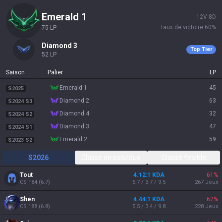
emerald 1
12
V
8
D
Taux de victoire
60
%
75
LP
diamond 3
Top Tier
52
LP
Saison
Palier
LP
emerald 1
45
S2025
diamond 2
63
S2024 S3
diamond 4
32
S2024 S2
diamond 3
47
S2024 S1
emerald 2
59
S2023 S2
S2026
Classé en solo/duo
Classé flexible
Tout
4.12:1 KDA
61
%
CS
184
(
6.7
)
5.7 / 3.7 / 9.5
267
Jeux
Shen
4.44:1 KDA
62
%
CS
188
(
6.8
)
5.5 / 3.4 / 9.8
228
Jeux