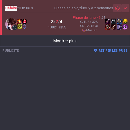
Défaite
23 m 06 s
Classé en solo/duo
il y a 2 semaines
Sh
Phase de lane
46
:
54
3
/
7
/
4
C/Tués
32
%
CS
122
(5.3)
1.00:1 KDA
13
master
Montrer plus
PUBLICITÉ
RETIRER LES PUBS