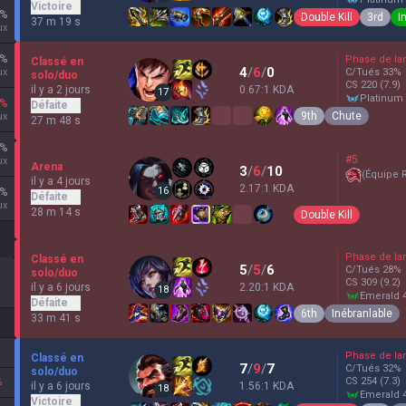
Victoire
%
Double Kill
3rd
I
37 m 19 s
ux
%
Phase de la
Classé en
4
/
6
/
0
ux
C/Tués
33
%
solo/duo
CS
220
(7.9)
il y a 2 jours
0.67:1 KDA
17
platinum
%
Défaite
9th
Chute
ux
27 m 48 s
%
#5
ux
Arena
3
/
6
/
10
(
Équipe 
il y a 4 jours
2.17:1 KDA
16
%
Défaite
ux
28 m 14 s
Double Kill
Phase de la
Classé en
5
/
5
/
6
C/Tués
28
%
solo/duo
CS
309
(9.2)
il y a 6 jours
2.20:1 KDA
18
emerald 
Défaite
6th
Inébranlable
33 m 41 s
Phase de la
Classé en
7
/
9
/
7
C/Tués
32
%
solo/duo
CS
254
(7.3)
%
il y a 6 jours
1.56:1 KDA
18
emerald 
Victoire