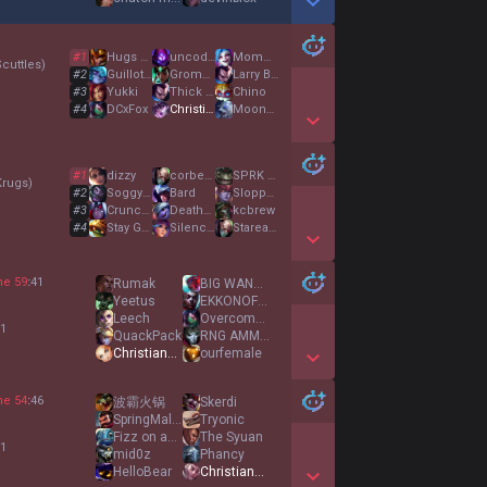
Show More Detail Games
#
1
Hugs For Hooks
uncoded
Mommayo
cuttles
)
#
2
Guillotini
GrompSloppy
Larry Bird
#
3
Yukki
Thick Hawk
Chino
#
4
DCxFox
ChristianBros2k
Moony7year
Show More Detail Games
#
1
dizzy
corbeaucassey
SPRK Sniper
Krugs
)
#
2
SoggyClint
Bard
Sloppy Jasmine
#
3
CrunchyTowel
DeathMellon
kcbrew
#
4
Stay Gold
Silence Suzuka
Stareater
Show More Detail Games
ne
59
:
41
Rumak
BIG WANG SWANGIN
Yeetus
EKKONOFITNESS
Leech
Overcome11351
 1
QuackPack
RNG AMMIZE
ChristianBros2k
ourfemale
Show More Detail Games
ne
54
:
46
波霸火锅
Skerdi
SpringMalac
Tryonic
Fizz on an Ashe
The Syuan
 1
mid0z
Phancy
HelloBear
ChristianBros2k