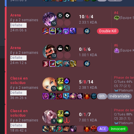
#4
Arena
10
/
6
/
4
(
Équipe S
il y a 2 semaines
2.33:1 KDA
15
Défaite
24 m 06 s
Double Kill
#6
Arena
0
/
6
/
6
(
Équipe 
il y a 2 semaines
1.00:1 KDA
13
Défaite
24 m 12 s
Phase de la
Classé en
5
/
8
/
14
C/Tués
44
%
solo/duo
CS
77
(2.1)
il y a 2 semaines
2.38:1 KDA
15
platinum
Défaite
6th
Inébranlable
36 m 26 s
Phase de la
Classé en
0
/
1
/
7
C/Tués
88
%
solo/duo
CS
20
(1.1)
il y a 2 semaines
7.00:1 KDA
9
platinum
Défaite
ACE
Innocent
18 m 42 s