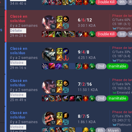
Double Kill
9th
R
%
34 m 40 s
Phase de la
Classé en
6
/
6
/
12
C/Tués
60
%
solo/duo
CS
181
(6.1)
il y a 2 semaines
3.00:1 KDA
16
platinum
BS
Défaite
Double Kill
3rd
M
29 m 28 s
Phase de la
Classé en
9
/
4
/
8
C/Tués
33
%
solo/duo
CS
187
(6.4)
il y a 2 semaines
4.25:1 KDA
16
platinum
Victoire
2nd
Inarrêtable
29 m 16 s
Phase de la
Classé en
7
/
2
/
16
C/Tués
56
%
solo/duo
CS
160
(6.2)
il y a 2 semaines
11.50:1 KDA
15
emerald 
Victoire
2nd
Inarrêtable
25 m 49 s
Phase de la
Classé en
8
/
7
/
5
C/Tués
35
%
solo/duo
CS
243
(7.1)
il y a 2 semaines
1.86:1 KDA
17
platinum
Victoire
8th
Moyen
34 m 06 s