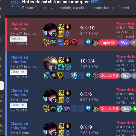
7
Notes de patch à ne pas manquer
BETA
PATCH
16.15
Résumé selon la vue choisie, à partir des champions joués cette s
3
3
Phase de la
Classé en
9
/
6
/
10
C/Tués
73
%
solo/duo
CS
271
(9.1)
il y a 21 heures
3.17:1 KDA
15
emerald 
Défaite
d
Triple Kill
ACE
M
29 m 52 s
P
Phase de la
Classé en
0
10
/
3
/
4
C/Tués
33
%
solo/duo
CS
240
(8.5)
9
il y a 22 heures
4.67:1 KDA
16
platinum
Victoire
0
Double Kill
3rd
G
28 m 12 s
e
Phase de la
Classé en
6
/
2
/
6
C/Tués
40
%
solo/duo
%
CS
197
(8.8)
il y a 1 jour
6.00:1 KDA
ux
13
platinum
Victoire
Double Kill
2nd
I
22 m 23 s
%
ux
Phase de la
Classé en
%
8
/
6
/
9
C/Tués
41
%
solo/duo
ux
CS
294
(7.9)
il y a 2 jours
2.83:1 KDA
17
platinum