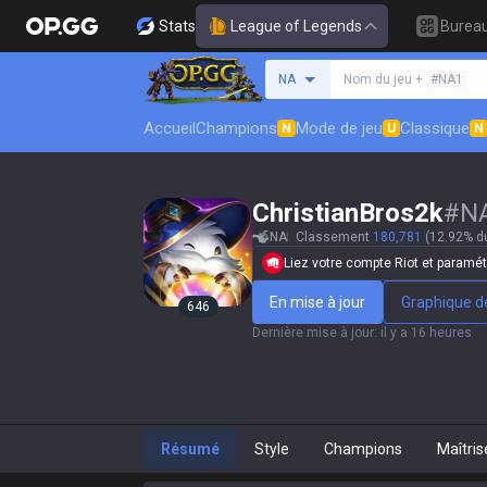
Stats
League of Legends
Burea
Rechercher un invocat
NA
Nom du jeu +
#NA1
Accueil
Champions
Mode de jeu
Classique
N
U
N
ChristianBros2k
#
N
NA
Classement
180,781
(12.92% d
Liez votre compte Riot et paramétr
En mise à jour
Graphique de
646
Dernière mise à jour
:
il y a 16 heures
Résumé
Style
Champions
Maîtris