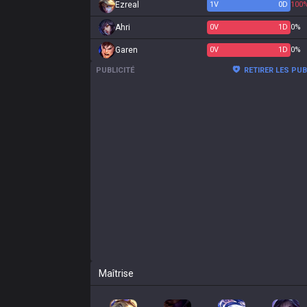
Ezreal
1
V
0
D
100
Ahri
0
V
1
D
0%
Garen
0
V
1
D
0%
PUBLICITÉ
RETIRER LES PU
Maîtrise