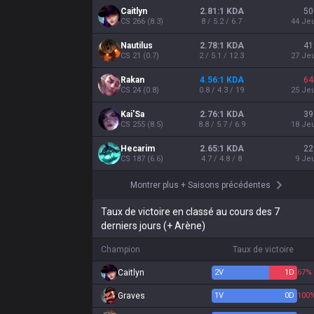
Caitlyn
2.81:1 KDA
50
CS
266
(
8.3
)
8 / 5.2 / 6.7
44
Je
Nautilus
2.78:1 KDA
41
CS
21
(
0.7
)
2 / 5.1 / 12.3
27
Je
Rakan
4.56:1 KDA
64
CS
24
(
0.8
)
0.8 / 4.3 / 19
25
Je
Kai'Sa
2.76:1 KDA
39
CS
255
(
8.5
)
8.8 / 5.7 / 6.9
18
Je
Hecarim
2.65:1 KDA
22
CS
187
(
6.6
)
4.7 / 4.8 / 8
9
Je
Montrer plus
+
Saisons précédentes
Taux de victoire en classé au cours des 7
derniers jours (+ Arène)
Champion
Taux de victoire
Caitlyn
2
V
1
D
67%
Graves
1
V
0
D
100