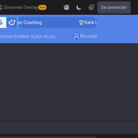
FR
Streamer Overlay
Se connecter
New
lenger Coaching
🏆 Rank Up in 3 Days! Challenger Coa
Ma page
-recherche
Mise à jour du jeu