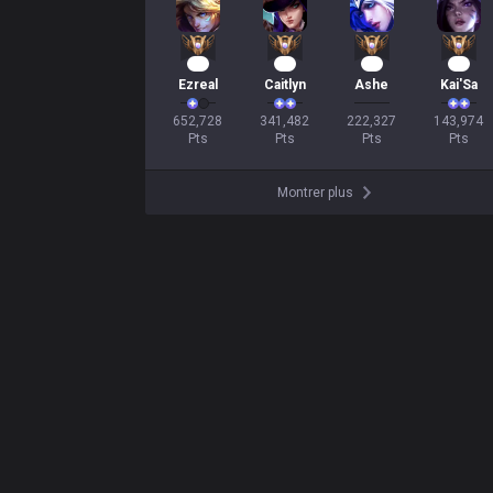
62
34
22
16
Ezreal
Caitlyn
Ashe
Kai'Sa
652,728

341,482

222,327

143,974

Pts
Pts
Pts
Pts
Montrer plus