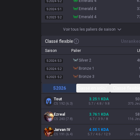
emerald 4
6
S2024 S2
emerald 4
3
S2024 S1
emerald 4
7
S2023 S2
Voir tous les paliers de saison
Classé flexible
Unranke
Saison
Palier
L
silver 2
4
S2024 S3
bronze 1
S2024 S2
bronze 3
S2023 S2
S2026
Classé en solo/duo
Classé flexibl
Tout
3.25:1 KDA
50
CS
192
(
6.3
)
5.7 / 4.8 / 9.8
375
Je
Ezreal
3.76:1 KDA
58
CS
240
(
7.8
)
6.7 / 3.9 / 8
116
Je
Jarvan IV
4.05:1 KDA
54
CS
191
(
6.4
)
5.7 / 4.6 / 12.9
57
Je