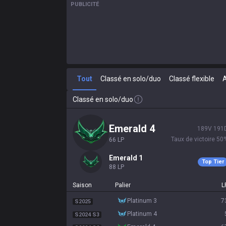
PUBLICITÉ
Tout
Classé en solo/duo
Classé flexible
Classé en solo/duo
emerald 4
189
V
191
Taux de victoire
50
66
LP
emerald 1
Top Tier
88
LP
Saison
Palier
L
platinum 3
7
S2025
platinum 4
S2024 S3