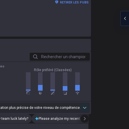
RETIRER LES PUBS
Rechercher un champion
ies
Rôle préféré (Classées)
uation plus précise de votre niveau de compétence.
 team luck lately?
Please analyze my recent playstyle.