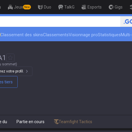
u
Jeux
Duo
TalkG
Esports
Gigs
New
eur
🏆 Rank Up in 3 Days! Chal
Classement des skins
Classements
Visionnage pro
Statistiques
Multi
A1
u sommet)
ez votre profil.
s tiers
e du
Partie en cours
Teamfight Tactics