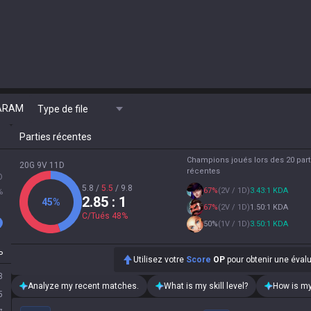
ARAM
Type de file
Parties récentes
Champions joués lors des 20 part
20G 9V 11D
récentes
D
5.8
/
5.5
/
9.8
67
%
(
2V / 1D
)
3.43:1 KDA
%
2.85
: 1
45
%
67
%
(
2V / 1D
)
1.50:1 KDA
C/Tués
48
%
50
%
(
1V / 1D
)
3.50:1 KDA
P
Utilisez votre
Score
OP
pour obtenir une éval
3
Analyze my recent matches.
What is my skill level?
How is my
5