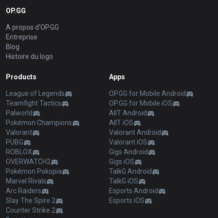
OP.GG
A propos d'OP.GG
Entreprise
Blog
Histoire du logo
Products
Apps
League of Legends
OP.GG for Mobile Android
Teamfight Tactics
OP.GG for Mobile iOS
Palworld
AllT Android
Pokémon Champions
AllT iOS
Valorant
Valorant Android
PUBG
Valorant iOS
ROBLOX
Gigs Android
OVERWATCH2
Gigs iOS
Pokémon Pokopia
TalkG Android
Marvel Rivals
TalkG iOS
Arc Raiders
Esports Android
Slay The Spire 2
Esports iOS
Counter Strike 2