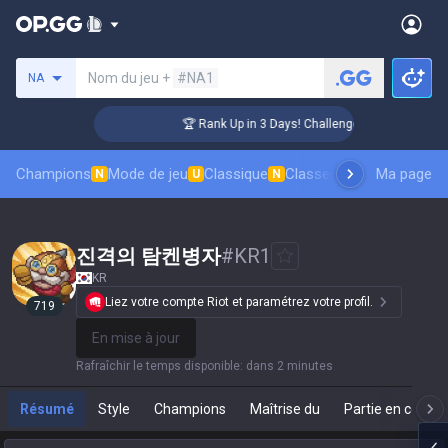
Rechercher un invocateur
Nom du jeu +
#NA1
NA
r Coaching
🏆 Rank Up in 3 Days! Challenger Coaching
Champions
Mode de jeu
Classique
Classement des skins
Ma page
Cl
N
U
N
진격의 탐켄병자
#
KR1
KR
Liez votre compte Riot et paramétrez votre profil.
719
En mise à jour
Rafraîchir le temps disponible
:
dans 2 minutes
Résumé
Style
Champions
Maîtrise du
Partie en cours