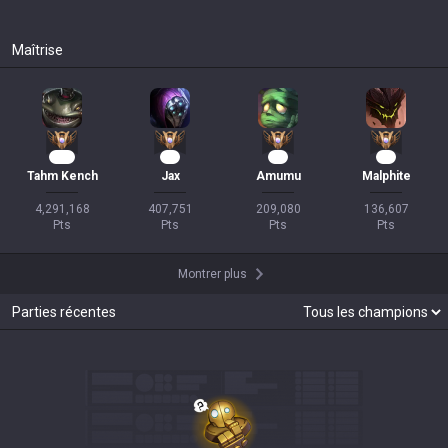
Maîtrise
390
36
17
11
Tahm Kench
Jax
Amumu
Malphite
4,291,168

407,751

209,080

136,607

Pts
Pts
Pts
Pts
Montrer plus
Parties récentes