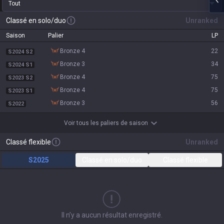
Tout
Classé en solo/duo
Unranked
Saison
Palier
LP
bronze 4
22
S2024 S2
bronze 3
34
S2024 S1
bronze 4
75
S2023 S2
bronze 4
75
S2023 S1
bronze 3
56
S2022
Voir tous les paliers de saison
Classé flexible
Unranked
S2025
Classé en solo/duo
Classé flexible
Il n’y a aucun résultat enregistré.