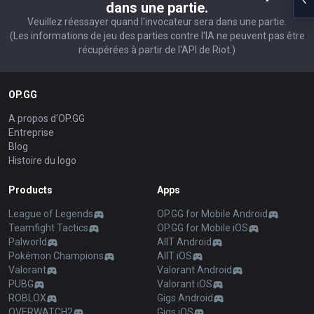
dans une partie.
Veuillez réessayer quand l'invocateur sera dans une partie.
(Les informations de jeu des parties contre l'IA ne peuvent pas être
récupérées à partir de l'API de Riot.)
OP.GG
A propos d'OP.GG
Entreprise
Blog
Histoire du logo
Products
Apps
League of Legends
OP.GG for Mobile Android
Teamfight Tactics
OP.GG for Mobile iOS
Palworld
AllT Android
Pokémon Champions
AllT iOS
Valorant
Valorant Android
PUBG
Valorant iOS
ROBLOX
Gigs Android
OVERWATCH2
Gigs iOS