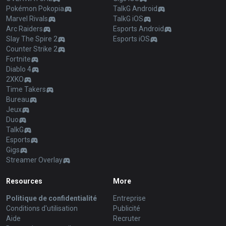
Pokémon Pokopia
TalkG Android
Marvel Rivals
TalkG iOS
Arc Raiders
Esports Android
Slay The Spire 2
Esports iOS
Counter Strike 2
Fortnite
Diablo 4
2XKO
Time Takers
Bureau
Jeux
Duo
TalkG
Esports
Gigs
Streamer Overlay
Resources
More
Politique de confidentialité
Entreprise
Conditions d'utilisation
Publicité
Aide
Recruter