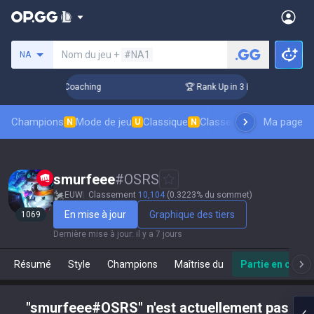
Rechercher un invocateur
Nom du jeu +
#NA1
NA
Days! Challenger Coaching
🏆 Rank Up in 3 Days! Challenger
Champions
Mode de jeu
Classique
Classement des skins
Ma page
Cl
N
U
N
smurfeee
#
OSRS
EUW
Classement
10,104
(0.3223% du sommet)
En mise à jour
Graphique des tiers
1069
Dernière mise à jour
:
il y a 7 jours
Résumé
Style
Champions
Maîtrise du
Partie en cours
"smurfeee#OSRS" n'est actuellement pas