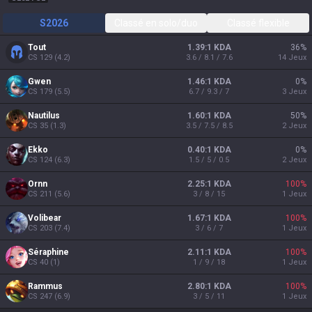
S2026
Classé en solo/duo
Classé flexible
Tout
1.39:1 KDA
36
%
CS
129
(
4.2
)
3.6 / 8.1 / 7.6
14
Jeux
Gwen
1.46:1 KDA
0
%
CS
179
(
5.5
)
6.7 / 9.3 / 7
3
Jeux
Nautilus
1.60:1 KDA
50
%
CS
35
(
1.3
)
3.5 / 7.5 / 8.5
2
Jeux
Ekko
0.40:1 KDA
0
%
CS
124
(
6.3
)
1.5 / 5 / 0.5
2
Jeux
Ornn
2.25:1 KDA
100
%
CS
211
(
5.6
)
3 / 8 / 15
1
Jeux
Volibear
1.67:1 KDA
100
%
CS
203
(
7.4
)
3 / 6 / 7
1
Jeux
Séraphine
2.11:1 KDA
100
%
CS
40
(
1
)
1 / 9 / 18
1
Jeux
Rammus
2.80:1 KDA
100
%
CS
247
(
6.9
)
3 / 5 / 11
1
Jeux