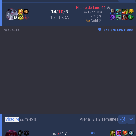
Phase de lane
44
:
56
14
/
10
/
3
C/Tués
32
%
CS
285
(7)
1.70:1 KDA
18
gold 2
PUBLICITÉ
RETIRER LES PUBS
Victoire
22 m 45 s
Arena
il y a 2 semaines
Sh
5
/
7
/
17
#2