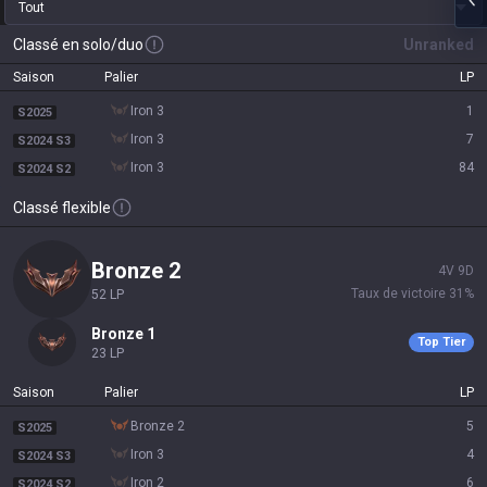
Tout
Classé en solo/duo
Unranked
Saison
Palier
LP
iron 3
1
S2025
iron 3
7
S2024 S3
iron 3
84
S2024 S2
Classé flexible
bronze 2
4
V
9
D
Taux de victoire
31
%
52
LP
bronze 1
Top Tier
23
LP
Saison
Palier
LP
bronze 2
5
S2025
iron 3
4
S2024 S3
iron 2
6
S2024 S2