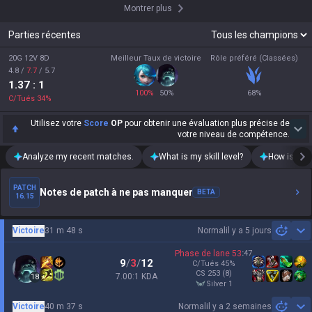
Montrer plus
Parties récentes
20G 12V 8D
Meilleur Taux de victoire
Rôle préféré (Classées)
4.8
/
7.7
/
5.7
1.37
: 1
100
%
50
%
68
%
C/Tués
34
%
Utilisez votre
Score
OP
pour obtenir une évaluation plus précise de
votre niveau de compétence.
Analyze my recent matches.
What is my skill level?
How is my t
PATCH
Notes de patch à ne pas manquer
BETA
16.15
Victoire
31 m 48 s
Normal
il y a 5 jours
Sh
Phase de lane
53
:
47
9
/
3
/
12
C/Tués
45
%
CS
253
(8)
7.00:1 KDA
18
silver 1
Victoire
40 m 37 s
Normal
il y a 2 semaines
Sh