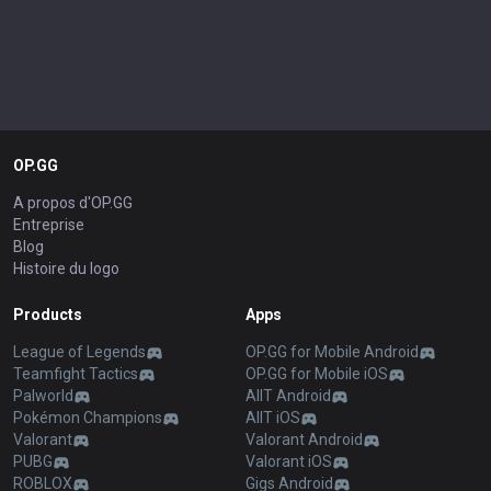
OP.GG
A propos d'OP.GG
Entreprise
Blog
Histoire du logo
Products
Apps
League of Legends
OP.GG for Mobile Android
Teamfight Tactics
OP.GG for Mobile iOS
Palworld
AllT Android
Pokémon Champions
AllT iOS
Valorant
Valorant Android
PUBG
Valorant iOS
ROBLOX
Gigs Android