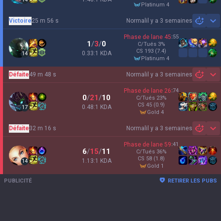
platinum 4
Victoire
25 m 56 s
Normal
il y a 3 semaines
Sh
Phase de lane
45
:
55
1
/
3
/
0
C/Tués
3
%
CS
193
(7.4)
0.33:1 KDA
14
platinum 4
Défaite
49 m 48 s
Normal
il y a 3 semaines
Sh
Phase de lane
26
:
74
0
/
21
/
10
C/Tués
23
%
CS
45
(0.9)
0.48:1 KDA
17
gold 4
Défaite
32 m 16 s
Normal
il y a 3 semaines
Sh
Phase de lane
59
:
41
6
/
15
/
11
C/Tués
36
%
CS
58
(1.8)
1.13:1 KDA
14
gold 1
PUBLICITÉ
RETIRER LES PUBS