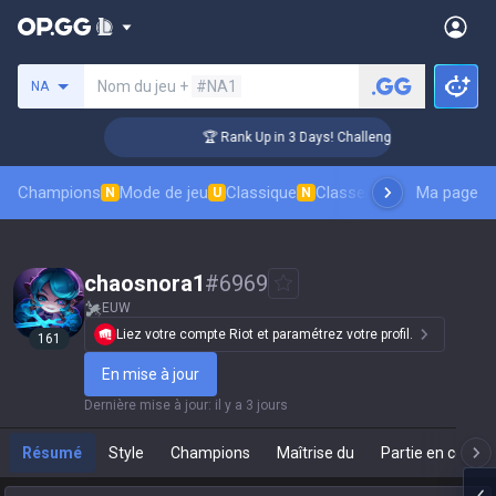
Rechercher un invocateur
Nom du jeu +
#NA1
NA
🏆 Rank Up in 3 Days! Challenger Coaching
Champions
Mode de jeu
Classique
Classement des skins
Ma page
Cl
N
U
N
chaosnora1
#
6969
EUW
Liez votre compte Riot et paramétrez votre profil.
161
En mise à jour
Dernière mise à jour
:
il y a 3 jours
Résumé
Style
Champions
Maîtrise du
Partie en cours