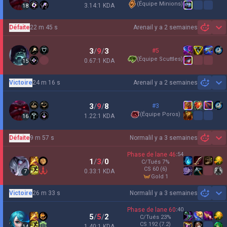
(
Équipe Minions
)
3.14:1 KDA
18
Défaite
22 m 45 s
Arena
il y a 2 semaines
Sh
3
/
9
/
3
#5
(
Équipe Scuttles
)
0.67:1 KDA
15
Victoire
24 m 16 s
Arena
il y a 2 semaines
Sh
3
/
9
/
8
#3
(
Équipe Poros
)
1.22:1 KDA
16
Défaite
9 m 57 s
Normal
il y a 3 semaines
Sh
Phase de lane
46
:
54
1
/
3
/
0
C/Tués
7
%
CS
60
(6)
0.33:1 KDA
7
gold 1
Victoire
26 m 33 s
Normal
il y a 3 semaines
Sh
Phase de lane
60
:
40
5
/
5
/
2
C/Tués
23
%
CS
192
(7.2)
1.40:1 KDA
14