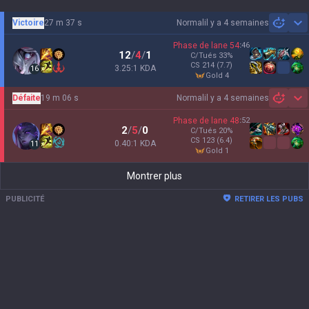
Victoire
27 m 37 s
Normal
il y a 4 semaines
Sh
Phase de lane
54
:
46
12
/
4
/
1
C/Tués
33
%
CS
214
(7.7)
3.25:1 KDA
16
gold 4
Défaite
19 m 06 s
Normal
il y a 4 semaines
Sh
Phase de lane
48
:
52
2
/
5
/
0
C/Tués
20
%
CS
123
(6.4)
0.40:1 KDA
11
gold 1
Montrer plus
PUBLICITÉ
RETIRER LES PUBS