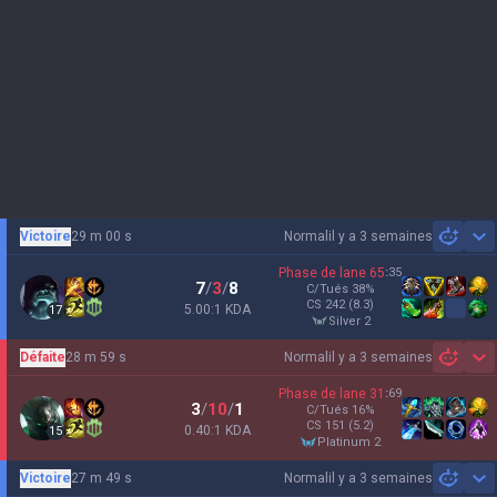
Victoire
29 m 00 s
Normal
il y a 3 semaines
Sh
Phase de lane
65
:
35
7
/
3
/
8
C/Tués
38
%
CS
242
(8.3)
5.00:1 KDA
17
silver 2
Défaite
28 m 59 s
Normal
il y a 3 semaines
Sh
Phase de lane
31
:
69
3
/
10
/
1
C/Tués
16
%
CS
151
(5.2)
0.40:1 KDA
15
platinum 2
Victoire
27 m 49 s
Normal
il y a 3 semaines
Sh