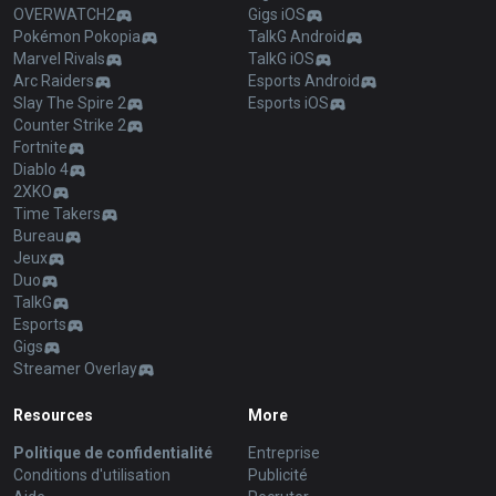
OVERWATCH2
Gigs iOS
Pokémon Pokopia
TalkG Android
Marvel Rivals
TalkG iOS
Arc Raiders
Esports Android
Slay The Spire 2
Esports iOS
Counter Strike 2
Fortnite
Diablo 4
2XKO
Time Takers
Bureau
Jeux
Duo
TalkG
Esports
Gigs
Streamer Overlay
Resources
More
Politique de confidentialité
Entreprise
Conditions d'utilisation
Publicité