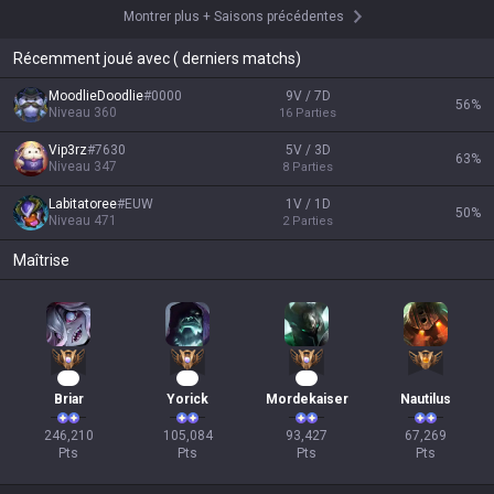
Montrer plus
+
Saisons précédentes
Récemment joué avec ( derniers matchs)
MoodlieDoodlie
#
0000
9V / 7D
56
%
Niveau
360
16
Parties
Vip3rz
#
7630
5V / 3D
63
%
Niveau
347
8
Parties
Labitatoree
#
EUW
1V / 1D
50
%
Niveau
471
2
Parties
Maîtrise
25
12
11
Briar
Yorick
Mordekaiser
Nautilus
246,210

105,084

93,427

67,269

Pts
Pts
Pts
Pts