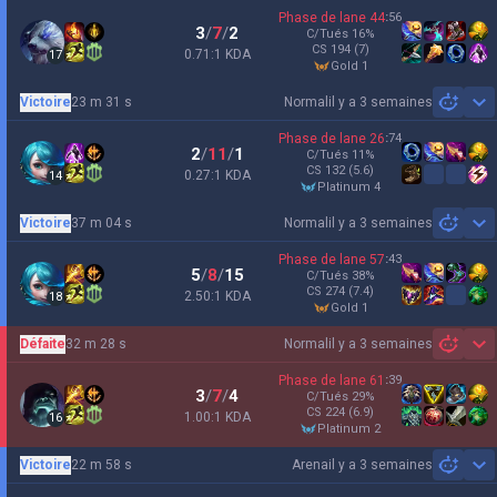
Phase de lane
44
:
56
3
/
7
/
2
C/Tués
16
%
CS
194
(7)
0.71:1 KDA
17
gold 1
Victoire
23 m 31 s
Normal
il y a 3 semaines
Sh
Phase de lane
26
:
74
2
/
11
/
1
C/Tués
11
%
CS
132
(5.6)
0.27:1 KDA
14
platinum 4
Victoire
37 m 04 s
Normal
il y a 3 semaines
Sh
Phase de lane
57
:
43
5
/
8
/
15
C/Tués
38
%
CS
274
(7.4)
2.50:1 KDA
18
gold 1
Défaite
32 m 28 s
Normal
il y a 3 semaines
Sh
Phase de lane
61
:
39
3
/
7
/
4
C/Tués
29
%
CS
224
(6.9)
1.00:1 KDA
16
platinum 2
Victoire
22 m 58 s
Arena
il y a 3 semaines
Sh