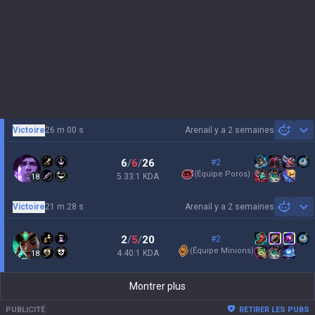
Victoire
26 m 00 s
Arena
il y a 2 semaines
Sh
6
/
6
/
26
#2
(
Équipe Poros
)
5.33:1 KDA
18
Victoire
21 m 28 s
Arena
il y a 2 semaines
Sh
2
/
5
/
20
#2
(
Équipe Minions
)
4.40:1 KDA
18
Montrer plus
PUBLICITÉ
RETIRER LES PUBS