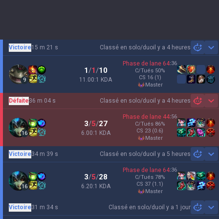
Victoire
15 m 21 s
Classé en solo/duo
il y a 4 heures
Sh
Phase de lane
64
:
36
1
/
1
/
10
C/Tués
50
%
CS
16
(1)
11.00:1 KDA
9
master
Défaite
36 m 04 s
Classé en solo/duo
il y a 4 heures
Sh
Phase de lane
44
:
56
3
/
5
/
27
C/Tués
86
%
CS
23
(0.6)
6.00:1 KDA
16
master
Victoire
34 m 39 s
Classé en solo/duo
il y a 5 heures
Sh
Phase de lane
64
:
36
3
/
5
/
28
C/Tués
78
%
CS
37
(1.1)
6.20:1 KDA
16
master
Victoire
31 m 34 s
Classé en solo/duo
il y a 1 jour
Sh