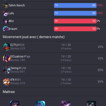
Tahm Kench
1
V
0
D
100%
Lulu
1
V
0
D
100%
Ahri
0
V
1
D
0%
Braum
0
V
1
D
0%
Récemment joué avec ( derniers matchs)
EZTLI
#
333
1V / 2D
33
%
Niveau
629
3
Parties
ElCuatros
#
Papi
1V / 2D
33
%
Niveau
780
3
Parties
Tering
#
EUW
1V / 1D
50
%
Niveau
801
2
Parties
iFX
#
001
1V / 1D
50
%
Niveau
670
2
Parties
Maîtrise