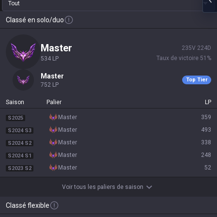
Tout
Classé en solo/duo
master
235
V
224
D
Taux de victoire
51
%
534
LP
master
Top Tier
752
LP
Saison
Palier
LP
master
359
S2025
master
493
S2024 S3
master
338
S2024 S2
master
248
S2024 S1
master
52
S2023 S2
Voir tous les paliers de saison
Classé flexible