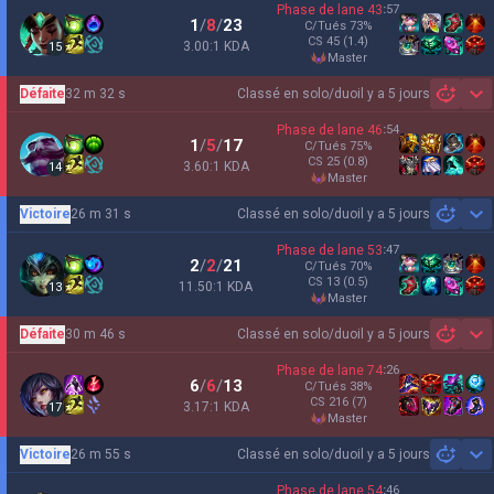
Phase de lane
43
:
57
1
/
8
/
23
C/Tués
73
%
CS
45
(1.4)
3.00:1 KDA
15
master
Défaite
32 m 32 s
Classé en solo/duo
il y a 5 jours
Sh
Phase de lane
46
:
54
1
/
5
/
17
C/Tués
75
%
CS
25
(0.8)
3.60:1 KDA
14
master
Victoire
26 m 31 s
Classé en solo/duo
il y a 5 jours
Sh
Phase de lane
53
:
47
2
/
2
/
21
C/Tués
70
%
CS
13
(0.5)
11.50:1 KDA
13
master
Défaite
30 m 46 s
Classé en solo/duo
il y a 5 jours
Sh
Phase de lane
74
:
26
6
/
6
/
13
C/Tués
38
%
CS
216
(7)
3.17:1 KDA
17
master
Victoire
26 m 55 s
Classé en solo/duo
il y a 5 jours
Sh
Phase de lane
54
:
46