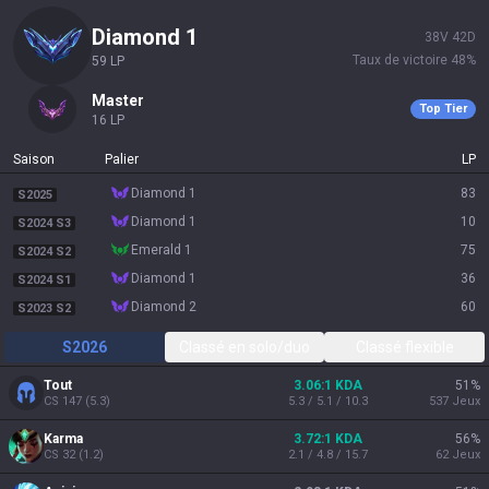
diamond 1
38
V
42
D
Taux de victoire
48
%
59
LP
master
Top Tier
16
LP
Saison
Palier
LP
diamond 1
83
S2025
diamond 1
10
S2024 S3
emerald 1
75
S2024 S2
diamond 1
36
S2024 S1
diamond 2
60
S2023 S2
S2026
Classé en solo/duo
Classé flexible
Tout
3.06:1 KDA
51
%
CS
147
(
5.3
)
5.3 / 5.1 / 10.3
537
Jeux
Karma
3.72:1 KDA
56
%
CS
32
(
1.2
)
2.1 / 4.8 / 15.7
62
Jeux