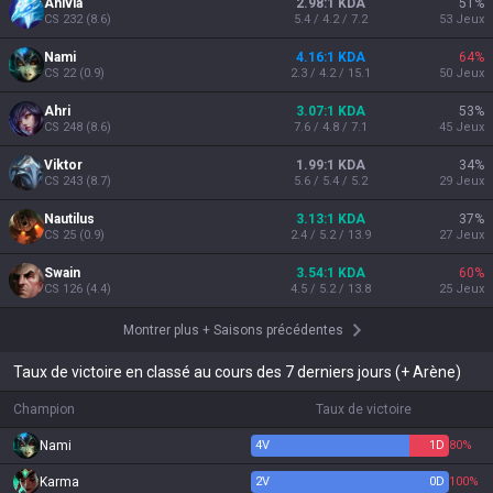
Anivia
2.98:1 KDA
51
%
CS
232
(
8.6
)
5.4 / 4.2 / 7.2
53
Jeux
Nami
4.16:1 KDA
64
%
CS
22
(
0.9
)
2.3 / 4.2 / 15.1
50
Jeux
Ahri
3.07:1 KDA
53
%
CS
248
(
8.6
)
7.6 / 4.8 / 7.1
45
Jeux
Viktor
1.99:1 KDA
34
%
CS
243
(
8.7
)
5.6 / 5.4 / 5.2
29
Jeux
Nautilus
3.13:1 KDA
37
%
CS
25
(
0.9
)
2.4 / 5.2 / 13.9
27
Jeux
Swain
3.54:1 KDA
60
%
CS
126
(
4.4
)
4.5 / 5.2 / 13.8
25
Jeux
Montrer plus
+
Saisons précédentes
Taux de victoire en classé au cours des 7 derniers jours (+ Arène)
Champion
Taux de victoire
Nami
4
V
1
D
80%
Karma
2
V
0
D
100%