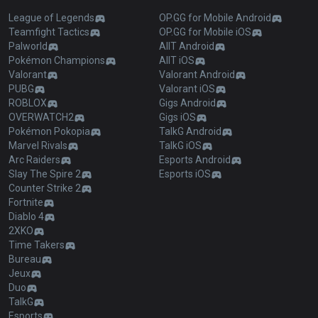
League of Legends
OP.GG for Mobile Android
Teamfight Tactics
OP.GG for Mobile iOS
Palworld
AllT Android
Pokémon Champions
AllT iOS
Valorant
Valorant Android
PUBG
Valorant iOS
ROBLOX
Gigs Android
OVERWATCH2
Gigs iOS
Pokémon Pokopia
TalkG Android
Marvel Rivals
TalkG iOS
Arc Raiders
Esports Android
Slay The Spire 2
Esports iOS
Counter Strike 2
Fortnite
Diablo 4
2XKO
Time Takers
Bureau
Jeux
Duo
TalkG
Esports