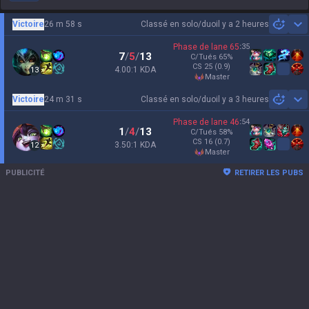
Victoire
26 m 58 s
Classé en solo/duo
il y a 2 heures
Sh
Phase de lane
65
:
35
7
/
5
/
13
C/Tués
65
%
CS
25
(0.9)
4.00:1 KDA
13
master
Victoire
24 m 31 s
Classé en solo/duo
il y a 3 heures
Sh
Phase de lane
46
:
54
1
/
4
/
13
C/Tués
58
%
CS
16
(0.7)
3.50:1 KDA
12
master
PUBLICITÉ
RETIRER LES PUBS