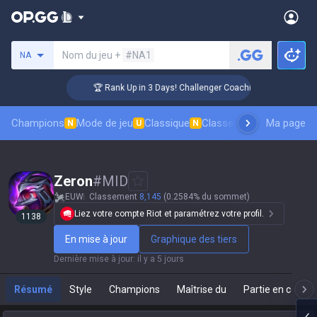
Rechercher un invocateur
Nom du jeu +
#NA1
NA
🏆 Rank Up in 3 Days! Challenger Coaching
Champions
Mode de jeu
Classique
Classement des skins
Ma page
Cl
N
U
N
Zeron
#
MID
EUW
Classement
8,145
(0.2584% du sommet)
Liez votre compte Riot et paramétrez votre profil.
1138
En mise à jour
Graphique des tiers
Dernière mise à jour
:
il y a 5 jours
Résumé
Style
Champions
Maîtrise du
Partie en cours