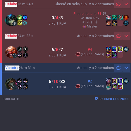
Défaite
15 m 24 s
Classé en solo/duo
il y a 2 semaines
Sh
Phase de lane
31
:
69
0
/
4
/
3
C/Tués
60
%
CS
20
(1.3)
0.75:1 KDA
8
master
Défaite
24 m 28 s
Arena
il y a 2 semaines
Sh
6
/
5
/
7
#4
(
Équipe Poros
)
2.60:1 KDA
15
Victoire
26 m 31 s
Arena
il y a 2 semaines
Sh
5
/
10
/
32
#2
(
Équipe Poros
)
3.70:1 KDA
18
PUBLICITÉ
RETIRER LES PUBS