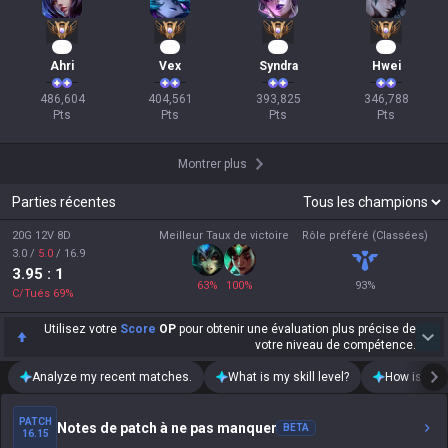
47
39
38
34
Ahri
Vex
Syndra
Hwei
486,604

404,561

393,825

346,788

Pts
Pts
Pts
Pts
Montrer plus
Parties récentes
20G 12V 8D
Meilleur Taux de victoire
Rôle préféré (Classées)
3.0
/
5.0
/
16.9
3.95
: 1
63
%
100
%
93
%
C/Tués
69
%
Utilisez votre
Score
OP
pour obtenir une évaluation plus précise de
votre niveau de compétence.
Analyze my recent matches.
What is my skill level?
How is my t
PATCH
Notes de patch à ne pas manquer
BETA
16.15