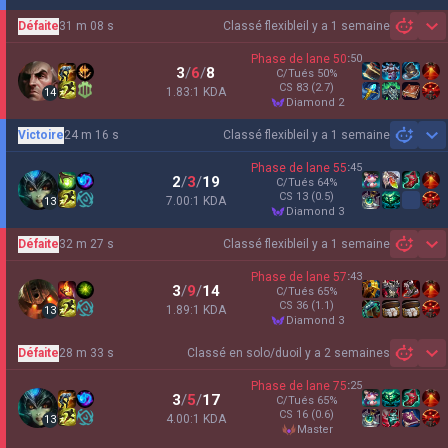
Défaite
31 m 08 s
Classé flexible
il y a 1 semaine
Sh
Phase de lane
50
:
50
3
/
6
/
8
C/Tués
50
%
CS
83
(2.7)
1.83:1 KDA
14
diamond 2
Victoire
24 m 16 s
Classé flexible
il y a 1 semaine
Sh
Phase de lane
55
:
45
2
/
3
/
19
C/Tués
64
%
CS
13
(0.5)
7.00:1 KDA
13
diamond 3
Défaite
32 m 27 s
Classé flexible
il y a 1 semaine
Sh
Phase de lane
57
:
43
3
/
9
/
14
C/Tués
65
%
CS
36
(1.1)
1.89:1 KDA
13
diamond 3
Défaite
28 m 33 s
Classé en solo/duo
il y a 2 semaines
Sh
Phase de lane
75
:
25
3
/
5
/
17
C/Tués
65
%
CS
16
(0.6)
4.00:1 KDA
13
master