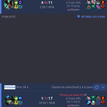
4
/
6
/
11
C/Tués
45
%
CS
15
(0.6)
2.50:1 KDA
13
master
PUBLICITÉ
RETIRER LES PUBS
Victoire
24 m 28 s
Classé en solo/duo
il y a 5 jours
Sh
Phase de lane
62
:
38
1
/
1
/
17
C/Tués
69
%
CS
17
(0.7)
18.00:1 KDA
12
master