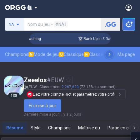
Rechercher un invocateur
Nom du jeu +
#NA1
NA
! Challenger Coaching
🏆 Rank Up in 3 Days! Challenger Co
Champions
Mode de jeu
Classique
Classement des skins
Ma page
Cl
N
U
N
Zeeelos
#
EUW
EUW
Classement
2,267,620
(72.18% du sommet)
Liez votre compte Riot et paramétrez votre profil.
138
En mise à jour
Dernière mise à jour
:
il y a 2 jours
Résumé
Style
Champions
Maîtrise du
Partie en cours