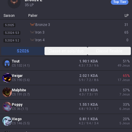
Top Tier
35
LP
Saison
Palier
LP
bronze 3
31
S2025
iron 3
65
S2024 S3
iron 4
0
S2024 S2
S2026
Classé en solo/duo
Classé flexible
Tout
1.90:1 KDA
51
%
CS
132
(
4.1
)
4.3 / 7.3 / 9.6
49
Jeux
Veigar
2.02:1 KDA
65
%
CS
190
(
5.6
)
5.9 / 7.2 / 8.6
17
Jeux
Malphite
2.10:1 KDA
57
%
CS
191
(
5.7
)
4.3 / 7.3 / 11
7
Jeux
Poppy
1.55:1 KDA
33
%
CS
36
(
1.1
)
4.8 / 9.3 / 9.7
6
Jeux
Viego
0.81:1 KDA
20
%
CS
146
(
5.5
)
4.2 / 9.4 / 3.4
5
Jeux