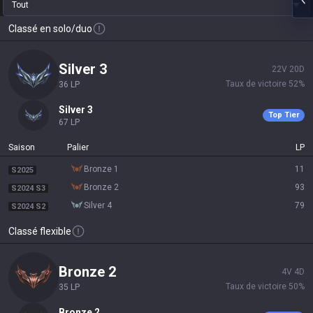
Tout
Classé en solo/duo
silver 3
22
V
20
D
Taux de victoire
52
%
36
LP
silver 3
Top Tier
67
LP
Saison
Palier
LP
bronze 1
11
S2025
bronze 2
93
S2024 S3
silver 4
79
S2024 S2
Classé flexible
bronze 2
4
V
4
D
Taux de victoire
50
%
35
LP
bronze 2