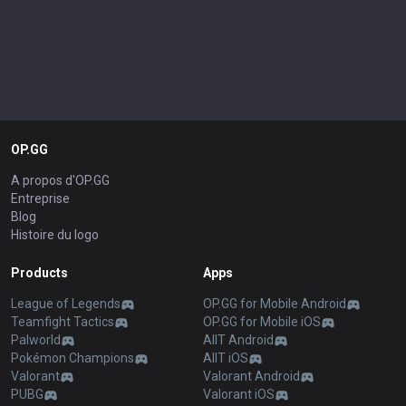
OP.GG
A propos d'OP.GG
Entreprise
Blog
Histoire du logo
Products
Apps
League of Legends
OP.GG for Mobile Android
Teamfight Tactics
OP.GG for Mobile iOS
Palworld
AllT Android
Pokémon Champions
AllT iOS
Valorant
Valorant Android
PUBG
Valorant iOS