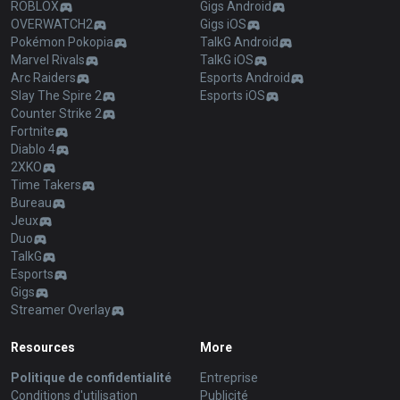
ROBLOX
Gigs Android
OVERWATCH2
Gigs iOS
Pokémon Pokopia
TalkG Android
Marvel Rivals
TalkG iOS
Arc Raiders
Esports Android
Slay The Spire 2
Esports iOS
Counter Strike 2
Fortnite
Diablo 4
2XKO
Time Takers
Bureau
Jeux
Duo
TalkG
Esports
Gigs
Streamer Overlay
Resources
More
Politique de confidentialité
Entreprise
Conditions d'utilisation
Publicité