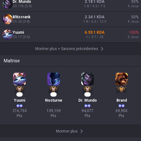
Dr. Mundo
2.18:1 KDA
50
%
CS
176
(
5.9
)
1.8 / 4.3 / 7.5
4
Jeux
Blitzcrank
2.24:1 KDA
50
%
CS
25
(
0.8
)
1.8 / 6.3 / 12.3
4
Jeux
Yuumi
6.55:1 KDA
100
%
CS
17
(
0.5
)
1 / 3.7 / 23
3
Jeux
Montrer plus
+
Saisons précédentes
Maîtrise
22
14
11
Yuumi
Nocturne
Dr. Mundo
Brand
216,753

139,159

94,077

69,950

Pts
Pts
Pts
Pts
Montrer plus