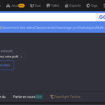
u
Jeux
Duo
TalkG
Esports
Gigs
New
eur
🏆 Rank Up in 3 Days! Challenger C
Classement des skins
Classements
Visionnage pro
Statistiques
Multi
u sommet)
ez votre profil.
s tiers
e du
Partie en cours
Teamfight Tactics
Live