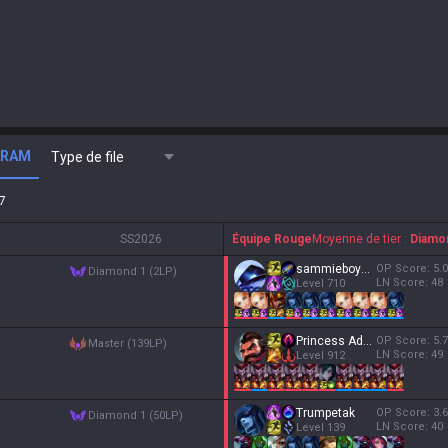
ARAM
Type de file
8
S
S2026
Équipe Rouge
Moyenne de tier :
Diamo
sammieboy100
OP Score:
5.0
diamond 1 (2LP)
LN Score:
48
Level
710
Princess AdCarry
OP Score:
5.7
master (139LP)
LN Score:
49
Level
912
Trumpetak
OP Score:
3.6
diamond 1 (50LP)
LN Score:
40
Level
139