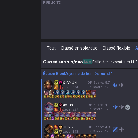
PUBLICITÉ
Tout
Classé en solo/duo
Classé flexible
Classé en solo/duo
Live
Faille des Invocateurs
11
:
3
Équipe Bleu
Moyenne de tier :
Diamond 1
XoYnUzi
OP Score:
5.7
LN Score:
47
Level
624
4xFun
OP Score:
4.1
LN Score:
52
Level
287
HIT2B
OP Score:
4.9
LN Score:
47
Level
193