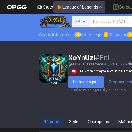
Stats
League of Legends
Burea
Rechercher un invocat
NA
Nom du jeu +
#NA1
Accueil
Champions
Mode de jeu
Classique
N
U
N
XoYnUzi
#
Eni
EUW
Classement
41,740
(1.33% d
Liez votre compte Riot et paramétr
En mise à jour
Graphique de
624
Dernière mise à jour
:
il y a 6 heures
Résumé
Style
Champions
Maîtris