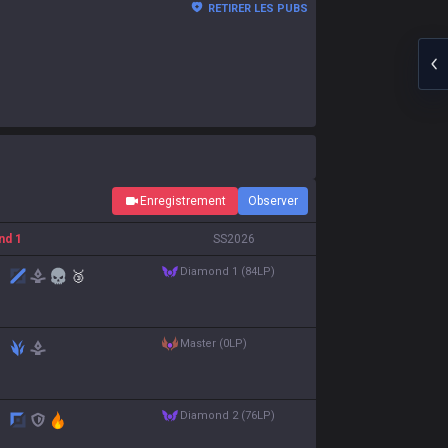
RETIRER LES PUBS
Enregistrement
Observer
nd 1
S
S2026
diamond 1 (84LP)
🥉
master (0LP)
diamond 2 (76LP)