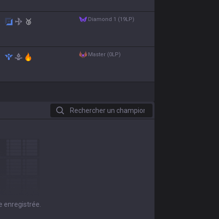
diamond 1 (19LP)
🥉
master (0LP)
Rechercher un champion
e enregistrée.