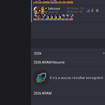
Delicious
OP Score:
7.0
🥈
LN Score:
59
Level
62
2026
2026
ARAM
Résumé
Il n’y a aucun résultat enregistré.
2026
ARAM