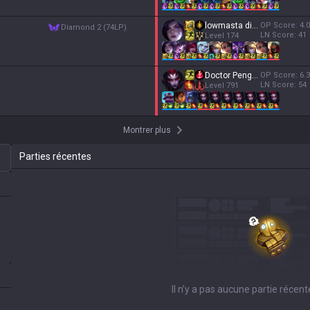
lowmasta disasta
OP Score:
4.0
diamond 2 (74LP)
LN Score:
41
Level
174
Doctor Penguin
OP Score:
6.3
LN Score:
54
Level
791
Montrer plus
Parties récentes
Il n’y a pas aucune partie récent