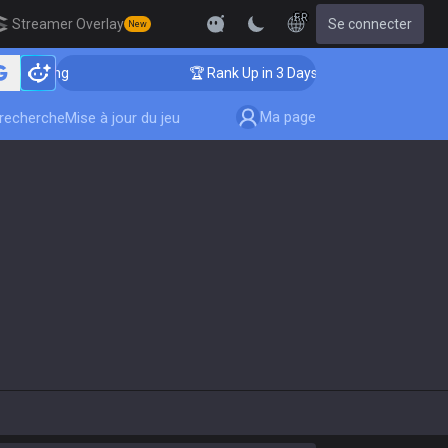
FR
Streamer Overlay
Se connecter
New
oaching
🏆 Rank Up in 3 Days! Challenger Coaching
Ma page
-recherche
Mise à jour du jeu