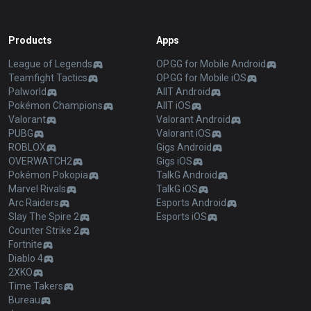
Products
Apps
League of Legends
OP.GG for Mobile Android
Teamfight Tactics
OP.GG for Mobile iOS
Palworld
AllT Android
Pokémon Champions
AllT iOS
Valorant
Valorant Android
PUBG
Valorant iOS
ROBLOX
Gigs Android
OVERWATCH2
Gigs iOS
Pokémon Pokopia
TalkG Android
Marvel Rivals
TalkG iOS
Arc Raiders
Esports Android
Slay The Spire 2
Esports iOS
Counter Strike 2
Fortnite
Diablo 4
2XKO
Time Takers
Bureau